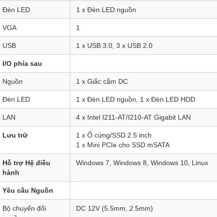
Đèn LED
1 x Đèn LED nguồn
VGA
1
USB
1 x USB 3.0, 3 x USB 2.0
I/O phía sau
Nguồn
1 x Giắc cắm DC
Đèn LED
1 x Đèn LED nguồn, 1 x Đèn LED HDD
LAN
4 x Intel I211-AT/I210-AT Gigabit LAN
Lưu trữ
1 x Ổ cứng/SSD 2.5 inch
1 x Mini PCIe cho SSD mSATA
Hỗ trợ Hệ điều
Windows 7, Windows 8, Windows 10, Linux
hành
Yêu cầu Nguồn
Bộ chuyển đổi
DC 12V (5.5mm, 2.5mm)