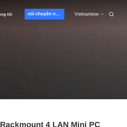
nói chuyện ngay.
Vietnamese
úng tôi
 Rackmount 4 LAN Mini PC