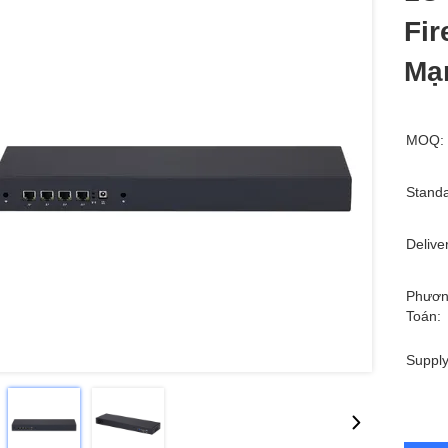
Fir
Mạ
MOQ:
Standa
Delive
Phươn
Toán:
Supply