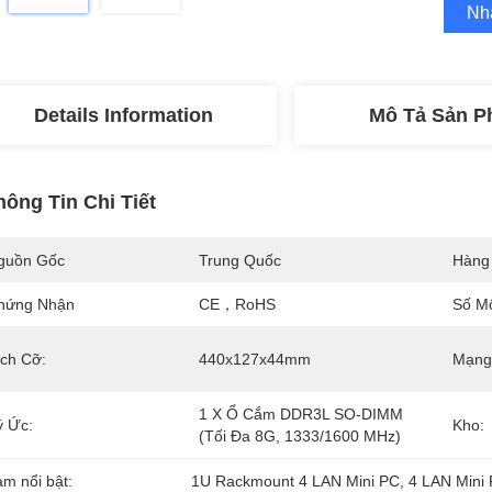
Nh
Details Information
Mô Tả Sản 
hông Tin Chi Tiết
guồn Gốc
Trung Quốc
Hàng
hứng Nhận
CE，RoHS
Số M
ích Cỡ:
440x127x44mm
Mạng
1 X Ổ Cắm DDR3L SO-DIMM 
ý Ức:
Kho:
(Tối Đa 8G, 1333/1600 MHz)
àm nổi bật:
1U Rackmount 4 LAN Mini PC
, 
4 LAN Mini 