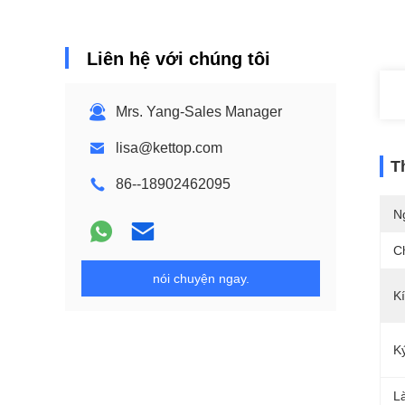
Liên hệ với chúng tôi
Mrs. Yang-Sales Manager
lisa@kettop.com
T
86--18902462095
N
C
nói chuyện ngay.
K
K
L