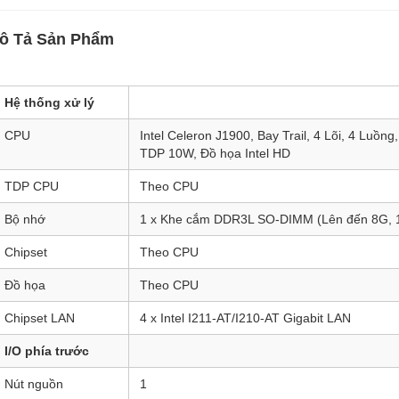
ô Tả Sản Phẩm
Hệ thống xử lý
CPU
Intel Celeron J1900, Bay Trail, 4 Lõi, 4 Luồ
TDP 10W, Đồ họa Intel HD
TDP CPU
Theo CPU
Bộ nhớ
1 x Khe cắm DDR3L SO-DIMM (Lên đến 8G,
Chipset
Theo CPU
Đồ họa
Theo CPU
Chipset LAN
4 x Intel I211-AT/I210-AT Gigabit LAN
I/O phía trước
Nút nguồn
1