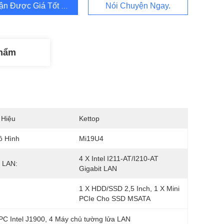
ận Được Giá Tốt Nhất
Nói Chuyện Ngay.
Phẩm
 Hiệu
Kettop
ô Hình
Mi19U4
4 X Intel I211-AT/I210-AT 
 LAN:
Gigabit LAN
1 X HDD/SSD 2,5 Inch, 1 X Mini 
PCIe Cho SSD MSATA
PC Intel J1900
, 
4 Máy chủ tường lửa LAN