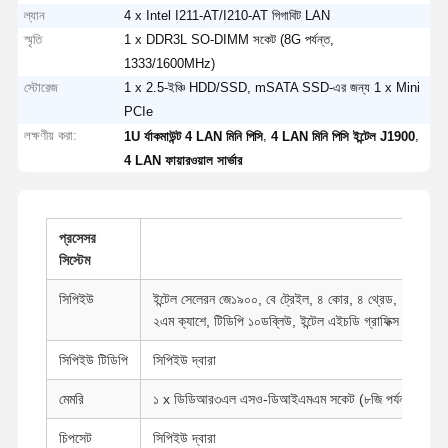
ল্যান
4 x Intel I211-AT/I210-AT গিগাবিট LAN
স্মৃতি
1 x DDR3L SO-DIMM সকেট (8G পর্যন্ত,
1333/1600MHz)
স্টোরেজ
1 x 2.5-ইঞ্চি HDD/SSD, mSATA SSD-এর জন্য 1 x Mini
PCIe
লক্ষণীয় করা:
,
,
1U র্যাকমাউন্ট 4 LAN মিনি পিসি
4 LAN মিনি পিসি ইন্টেল J1900
4 LAN ফায়ারওয়াল সার্ভার
প্রসেসর
সিস্টেম
সিপিইউ
ইন্টেল সেলেরন জে১৯০০, বে ট্রেইল, ৪ কোর, ৪ থ্রেড, ২.০ গিগাহার
২এম ক্যাশে, টিডিপি ১০ডব্লিউ, ইন্টেল এইচডি গ্রাফিক্স
সিপিইউ টিডিপি
সিপিইউ দ্বারা
মেমরি
১ x ডিডিআর৩এল এসও-ডিআইএমএম সকেট (৮জি পর্যন্ত, ১৩৩৩/১
চিপসেট
সিপিইউ দ্বারা