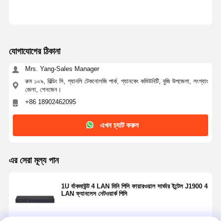
যোগাযোগের ঠিকানা
Mrs. Yang-Sales Manager
রুম ১০৯, বিল্ডিং সি, গ্যানলি টেকনোলজি পার্ক, গ্যানকেং কমিউনিটি, বুজি উপজেলা, লংগ্যাং
জেলা, শেনজেন।
+86 18902462095
এখন চ্যাট করুন
এর সেরা মূল্য পান
1U র্যাকমাউন্ট 4 LAN মিনি পিসি ফায়ারওয়াল সার্ভার ইন্টেল J1900 4
LAN ফ্যানলেস নেটওয়ার্ক পিসি