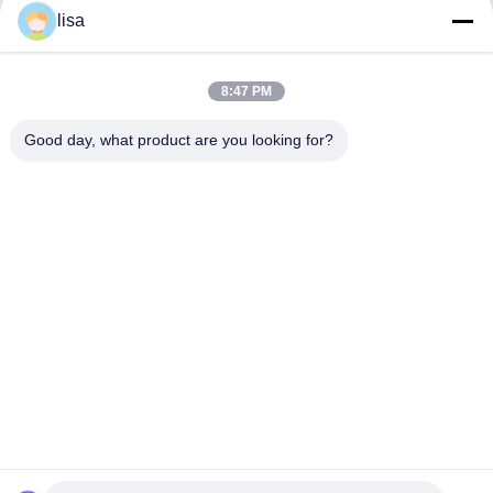
lisa
চালিয়ে
8:47 PM
প্রস্তাবিত পণ্য
Good day, what product are you looking for?
ইন্টেল N4000 5
J4105 1U
ফায়ারওয়াল 1 ইউ
1U র্যাকমাউন্ট পিসি
র্যাকমাউন্ট পিসি
র্যাকমাউন্ট পিসি
মিনি এক্স 2.5GbE
Pfsense বক্স
J6412 5 X
ল্যান নেটওয়ার্ক
ইন্টেল কোয়াড কোর
2.5GbE LAN
সার্ভার
5 এক্স 2.5GbE
4K ট্রিপল ডিসপ্লে
ভালো দাম
ভালো দাম
ভালো দাম
ল্যান সার্ভার
1 ইউ র্যাকমাউন্ট
কম্পিউটার
বাড়ি
আমাদের
আমাদের সাথে যোগাযোগ
Desktop
Site
সম্পর্কে
করুন
সাইট ম্যাপ
গোপনীয়তা নীতি
গুণ
ফায়ারওয়াল মিনি পিসি
চীনের কারখানা.Copyright © 2026 Shenzhen Kettop