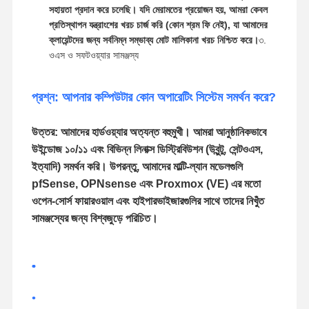
সহায়তা প্রদান করে চলেছি। যদি মেরামতের প্রয়োজন হয়, আমরা কেবল
প্রতিস্থাপন যন্ত্রাংশের খরচ চার্জ করি (কোন শ্রম ফি নেই), যা আমাদের
ক্লায়েন্টদের জন্য সর্বনিম্ন সম্ভাব্য মোট মালিকানা খরচ নিশ্চিত করে।
৩.
ওএস ও সফটওয়্যার সামঞ্জস্য
প্রশ্ন: আপনার কম্পিউটার কোন অপারেটিং সিস্টেম সমর্থন করে?
উত্তর: আমাদের হার্ডওয়্যার অত্যন্ত বহুমুখী। আমরা আনুষ্ঠানিকভাবে
উইন্ডোজ ১০/১১ এবং বিভিন্ন লিনাক্স ডিস্ট্রিবিউশন (উবুন্টু, সেন্টওএস,
ইত্যাদি) সমর্থন করি। উপরন্তু, আমাদের মাল্টি-ল্যান মডেলগুলি
pfSense, OPNsense এবং Proxmox (VE) এর মতো
ওপেন-সোর্স ফায়ারওয়াল এবং হাইপারভাইজারগুলির সাথে তাদের নিখুঁত
সামঞ্জস্যের জন্য বিশ্বজুড়ে পরিচিত।