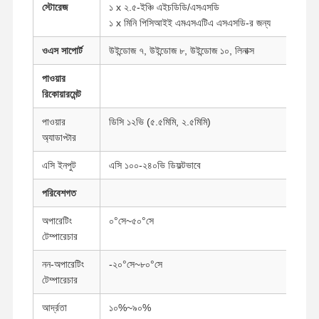
স্টোরেজ
১ x ২.৫-ইঞ্চি এইচডিডি/এসএসডি
১ x মিনি পিসিআইই এমএসএটিএ এসএসডি-র জন্য
ওএস সাপোর্ট
উইন্ডোজ ৭, উইন্ডোজ ৮, উইন্ডোজ ১০, লিনাক্স
পাওয়ার
রিকোয়ারমেন্ট
পাওয়ার
ডিসি ১২ভি (৫.৫মিমি, ২.৫মিমি)
অ্যাডাপ্টার
এসি ইনপুট
এসি ১০০-২৪০ভি ডিফল্টভাবে
পরিবেশগত
অপারেটিং
০°সে~৫০°সে
টেম্পারেচার
নন-অপারেটিং
-২০°সে~৮০°সে
বাড়ি
পণ্য
আমাদের সম্পর্কে
কারখানা ভ্রমণ
টেম্পারেচার
আর্দ্রতা
১০%~৯০%