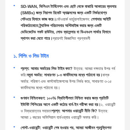
SD-WAN, ভিপিএন টার্মিনেশন এবং ছোট থেকে মাঝারি আকারের ব্যবসার
(SMBs) জন্য নিরাপদ রিমোট অ্যাক্সেসের জন্য একটি নির্ভরযোগ্য
গেটওয়ে হিসাবে কাজ করে।
নেটওয়ার্ক ভার্চুয়ালাইজেশন:
পেশাদার আইটি
পরিকাঠামোতে ট্র্যাফিক পরিচালনার অপ্টিমাইজ করার জন্য একটি
ডেডিকেটেড সফট রাউটার, লোড ব্যালেন্সার বা ডিএনএস সার্ভার হিসাবে
স্থাপন করা যেতে পারে।
প্রায়শই জিজ্ঞাসিত প্রশ্নাবলী
১. শিপিং ও লিড টাইম
প্রশ্ন: আমার অর্ডারের লিড টাইম কত?
উত্তর: আমরা দক্ষতার উপর গর্ব
করি:
নমুনা অর্ডার: সাধারণত ১-৩ কার্যদিবসের মধ্যে পাঠানো হয়।
বাল্ক
অর্ডার: পরিমাণ এবং কাস্টমাইজেশনের উপর নির্ভর করে, সাধারণত ৩-১৫
কার্যদিবসের মধ্যে পাঠানো হয়।
গুণমান নিশ্চিতকরণ: ১০০% স্থিতিশীলতা নিশ্চিত করার জন্য প্রতিটি
ইউনিট শিপিংয়ের আগে একটি কঠোর বার্ন-ইন পরীক্ষা করা হয়।
২. ওয়ারেন্টি
ও বিক্রয়োত্তর সহায়তা
প্রশ্ন: আপনার ওয়ারেন্টি নীতি কি?
উত্তর:
আমরা ১ বছরের অফিসিয়াল হার্ডওয়্যার ওয়ারেন্টি অফার করি।
পোস্ট-ওয়ারেন্টি: ওয়ারেন্টি শেষ হওয়ার পর, আমরা আজীবন প্রযুক্তিগত