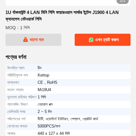
2/2
1U র্যাকমাউন্ট 4 LAN মিনি পিসি ফায়ারওয়াল সার্ভার ইন্টেল J1900 4 LAN
ফ্যানলেস নেটওয়ার্ক পিসি
MOQ：1 পিসি
ভালো দাম
এখন চ্যাট করুন
পণ্যের বর্ণনা
উৎপত্তি স্থল
চীন
পরিচিতিমুলক নাম
Kettop
সাক্ষ্যদান
CE，RoHS
মডেল নম্বার
Mi19U4
ন্যূনতম চাহিদার পরিমাণ
1 পিসি
প্যাকেজিং বিবরণ
নেচারাল বক্স
ডেলিভারি সময়
2 ~ 5 দিন
পরিশোধের শর্ত
টি/টি, ওয়েস্টার্ন ইউনিয়ন, পেপ্যাল, ক্রেডিট কার্ড
যোগানের ক্ষমতা
5000PCS/মাস
আকার
440 x 127 x 44 মিমি