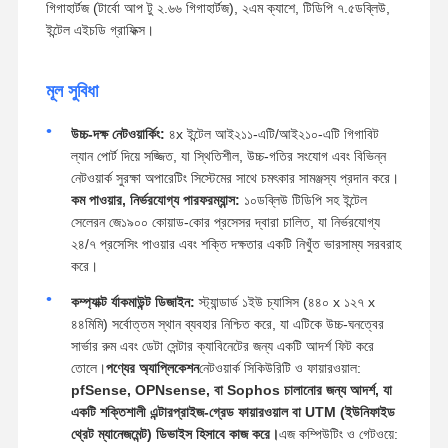
গিগাহার্টজ (টার্বো আপ টু ২.৬৬ গিগাহার্টজ), ২এম ক্যাশে, টিডিপি ৭.৫ডব্লিউ,
ইন্টেল এইচডি গ্রাফিক্স।
মূল সুবিধা
উচ্চ-দক্ষ নেটওয়ার্কিং:
৪x ইন্টেল আই২১১-এটি/আই২১০-এটি গিগাবিট
ল্যান পোর্ট দিয়ে সজ্জিত, যা স্থিতিশীল, উচ্চ-গতির সংযোগ এবং বিভিন্ন
নেটওয়ার্ক সুরক্ষা অপারেটিং সিস্টেমের সাথে চমৎকার সামঞ্জস্য প্রদান করে।
কম পাওয়ার, নির্ভরযোগ্য পারফরম্যান্স:
১০ডব্লিউ টিডিপি সহ ইন্টেল
সেলেরন জে১৯০০ কোয়াড-কোর প্রসেসর দ্বারা চালিত, যা নির্ভরযোগ্য
২৪/৭ প্রসেসিং পাওয়ার এবং শক্তি দক্ষতার একটি নিখুঁত ভারসাম্য সরবরাহ
করে।
কম্প্যাক্ট র্যাকমাউন্ট ডিজাইন:
স্ট্যান্ডার্ড ১ইউ চ্যাসিস (৪৪০ x ১২৭ x
৪৪মিমি) সর্বোত্তম স্থান ব্যবহার নিশ্চিত করে, যা এটিকে উচ্চ-ঘনত্বের
সার্ভার রুম এবং ডেটা সেন্টার ক্যাবিনেটের জন্য একটি আদর্শ ফিট করে
তোলে।
পণ্যের অ্যাপ্লিকেশন
নেটওয়ার্ক সিকিউরিটি ও ফায়ারওয়াল:
pfSense, OPNsense, বা Sophos চালানোর জন্য আদর্শ, যা
একটি শক্তিশালী এন্টারপ্রাইজ-গ্রেড ফায়ারওয়াল বা UTM (ইউনিফাইড
থ্রেট ম্যানেজমেন্ট) ডিভাইস হিসাবে কাজ করে।
এজ কম্পিউটিং ও গেটওয়ে: