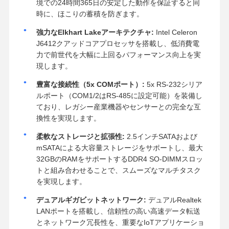
境での24時間365日の安定した動作を保証すると同
時に、ほこりの蓄積を防ぎます。
強力なElkhart Lakeアーキテクチャ:
Intel Celeron
J6412クアッドコアプロセッサを搭載し、低消費電
力で前世代を大幅に上回るパフォーマンス向上を実
現します。
豊富な接続性（5x COMポート）:
5x RS-232シリア
ルポート（COM1/2はRS-485に設定可能）を装備し
ており、レガシー産業機器やセンサーとの完全な互
換性を実現します。
柔軟なストレージと拡張性:
2.5インチSATAおよび
mSATAによる大容量ストレージをサポートし、最大
32GBのRAMをサポートするDDR4 SO-DIMMスロッ
トと組み合わせることで、スムーズなマルチタスク
を実現します。
デュアルギガビットネットワーク:
デュアルRealtek
LANポートを搭載し、信頼性の高い高速データ転送
とネットワーク冗長性を、重要なIoTアプリケーショ