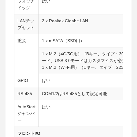
ウォッチ
はい
ドッグ
LANチッ
2 x Realtek Gigabit LAN
プセット
拡張
1 x mSATA（SSD用）
1 x M.2（4G/5G用）（Bキー、タイプ：3042/3
ード、USB 3.0モードはカスタマイズが必要
1 x M.2（Wi-Fi用）（Eキー、タイプ：2230）
GPIO
はい
RS-485
COM1/2はRS-485として設定可能
AutoStart
はい
ジャンパ
ホーム
製品
企業情報
会社案内
ー
フロントI/O