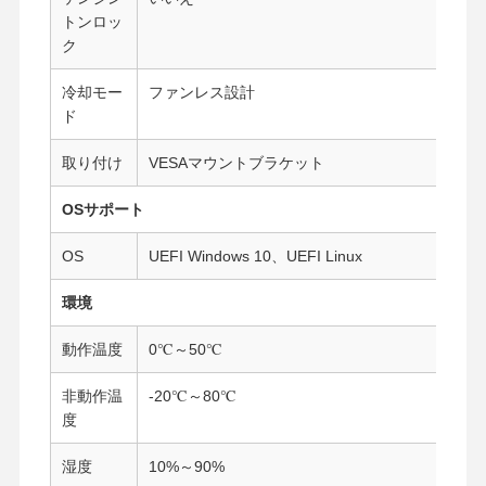
トンロッ
ク
冷却モー
ファンレス設計
ド
取り付け
VESAマウントブラケット
OSサポート
OS
UEFI Windows 10、UEFI Linux
環境
動作温度
0℃～50℃
非動作温
-20℃～80℃
度
湿度
10%～90%