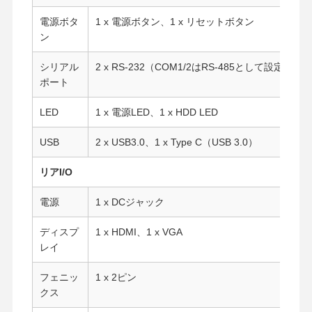
電源ボタ
1 x 電源ボタン、1 x リセットボタン
ン
品質管理
お問い合わせ
今雑談しなさ
い
シリアル
2 x RS-232（COM1/2はRS-485として設定可能
ポート
ファイアウォール ミニPC
LED
1 x 電源LED、1 x HDD LED
産業小型PC
USB
2 x USB3.0、1 x Type C（USB 3.0）
1UラックマウントPC
リアI/O
POE ミニ PC
電源
1 x DCジャック
NAS ミニPC
ディスプ
1 x HDMI、1 x VGA
セルロンミニPC
レイ
コアミニPC
フェニッ
1 x 2ピン
クス
オフィスミニPC