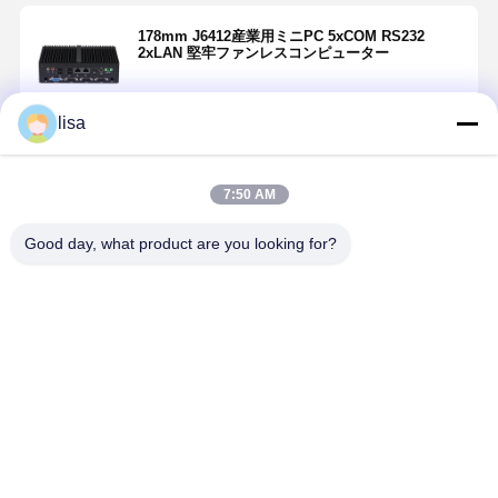
178mm J6412産業用ミニPC 5xCOM RS232
2xLAN 堅牢ファンレスコンピューター
lisa
続行
7:50 AM
推薦されたプロダクト
Good day, what product are you looking for?
USB3.0 工業用
SSD産業用ミ
USB2.0 インダ
ブラックイ
ミニ組み込み
ニPC Intel I5
ストリアル ミ
ダストリア
PC Intel J6412
7200U デュア
ニPC インテル
堅牢ミニPC
ファンレス 6x
ルLAN デュア
3855U 6 COM
7RS232 
COM RS232
ルHDMI ファン
2 HDM 1 VGA
レス組み込
ベストプライス
ベストプライス
ベストプライス
ベストプラ
RS485
レス堅牢ミニ
ファンのない
小型コンピ
PC
PC
ーターメー