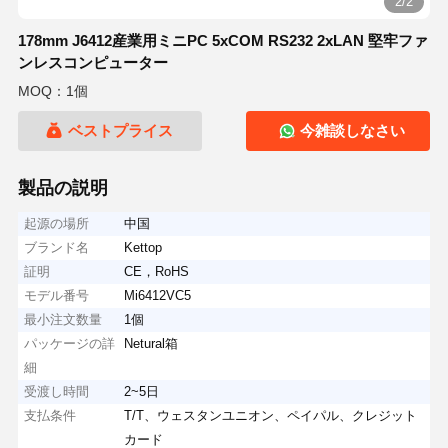
2/2
178mm J6412産業用ミニPC 5xCOM RS232 2xLAN 堅牢ファ
ンレスコンピューター
MOQ：1個
ベストプライス
今雑談しなさい
製品の説明
起源の場所
中国
ブランド名
Kettop
証明
CE，RoHS
モデル番号
Mi6412VC5
最小注文数量
1個
パッケージの詳
Netural箱
細
受渡し時間
2~5日
支払条件
T/T、ウェスタンユニオン、ペイパル、クレジット
カード