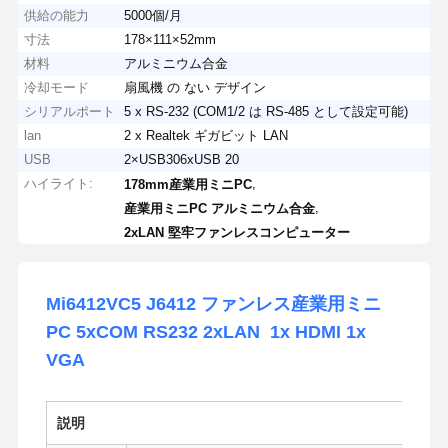
供給の能力
5000個/月
寸法
178×111×52mm
材料
アルミニウム合金
冷却モード
扇風機 の ない デザイン
シリアルポート
5 x RS-232 (COM1/2 は RS-485 として設定可能)
lan
2 x Realtek ギガビット LAN
USB
2×USB306xUSB 20
ハイライト:
,
178mm産業用ミニPC
,
産業用ミニPC アルミニウム合金
2xLAN 堅牢ファンレスコンピューター
Mi6412VC5 J6412 ファンレス産業用ミニ
PC 5xCOM RS232 2xLAN 1x HDMI 1x
VGA
説明