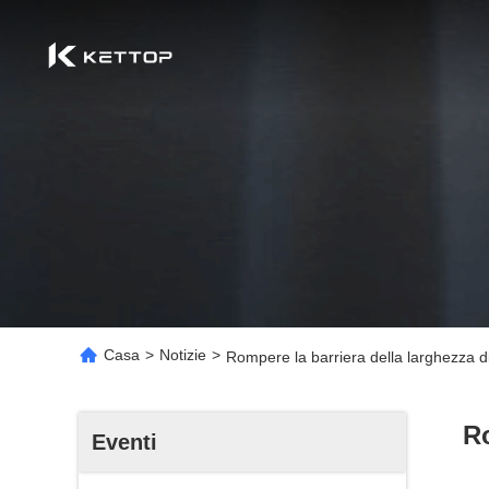
Casa
>
Notizie
>
Rompere la barriera della larghezza d
Ro
Eventi