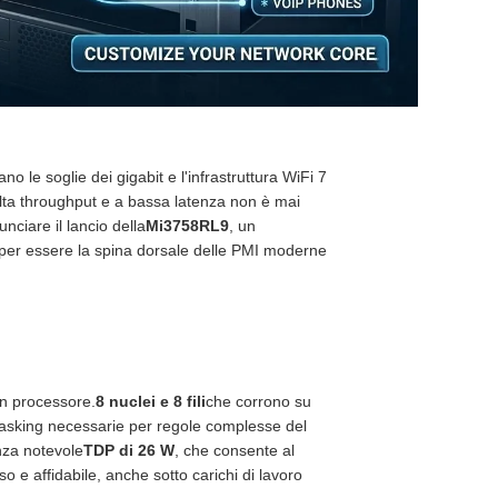
o le soglie dei gigabit e l'infrastruttura WiFi 7
 alta throughput e a bassa latenza non è mai
ciare il lancio della
Mi3758RL9
, un
o per essere la spina dorsale delle PMI moderne
n processore.
8 nuclei e 8 fili
che corrono su
tasking necessarie per regole complesse del
enza notevole
TDP di 26 W
, che consente al
so e affidabile, anche sotto carichi di lavoro