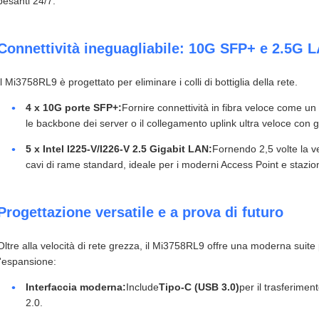
pesanti 24/7.
Connettività ineguagliabile: 10G SFP+ e 2.5G 
Il Mi3758RL9 è progettato per eliminare i colli di bottiglia della rete.
4 x 10G porte SFP+:
Fornire connettività in fibra veloce come un 
le backbone dei server o il collegamento uplink ultra veloce con gl
5 x Intel I225-V/I226-V 2.5 Gigabit LAN:
Fornendo 2,5 volte la vel
cavi di rame standard, ideale per i moderni Access Point e stazion
Progettazione versatile e a prova di futuro
Oltre alla velocità di rete grezza, il Mi3758RL9 offre una moderna suite 
l'espansione:
Interfaccia moderna:
Include
Tipo-C (USB 3.0)
per il trasferimen
2.0.