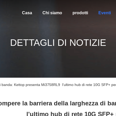
Casa
Chi siamo
prodotti
Eventi
DETTAGLI DI NOTIZIE
i banda: Kettop presenta Mi3758RL9  l'ultimo hub di rete 10G SFP+ per 
mpere la barriera della larghezza di b
l'ultimo hub di rete 10G SFP+ 