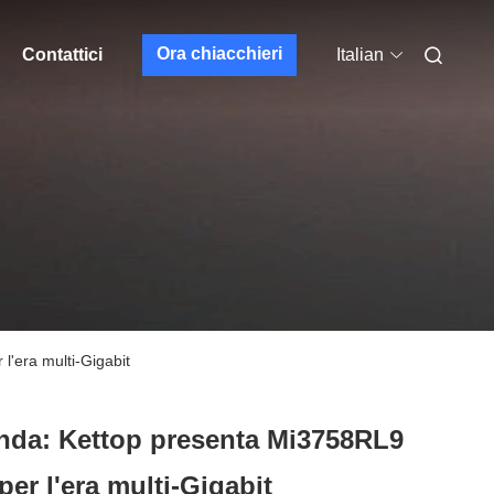
Ora chiacchieri
Contattici
Italian
l'era multi-Gigabit
anda: Kettop presenta Mi3758RL9 
per l'era multi-Gigabit