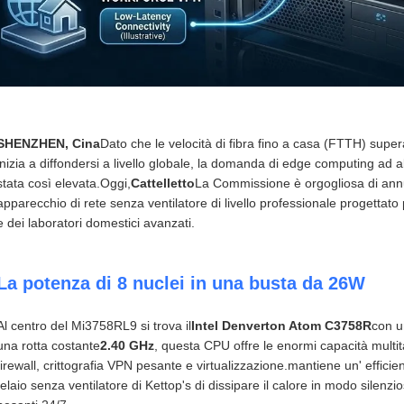
SHENZHEN, Cina
Dato che le velocità di fibra fino a casa (FTTH) superan
inizia a diffondersi a livello globale, la domanda di edge computing ad
stata così elevata.Oggi,
Cattelletto
La Commissione è orgogliosa di annun
apparecchio di rete senza ventilatore di livello professionale progettat
e dei laboratori domestici avanzati.
La potenza di 8 nuclei in una busta da 26W
Al centro del Mi3758RL9 si trova il
Intel Denverton Atom C3758R
con u
una rotta costante
2.40 GHz
, questa CPU offre le enormi capacità multi
firewall, crittografia VPN pesante e virtualizzazione.mantiene un' effici
telaio senza ventilatore di Kettop's di dissipare il calore in modo silenzio