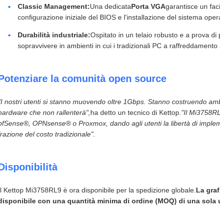
Classic Management:
Una dedicata
Porta VGA
garantisce un faci
configurazione iniziale del BIOS e l'installazione del sistema oper
Durabilità industriale:
Ospitato in un telaio robusto e a prova di p
sopravvivere in ambienti in cui i tradizionali PC a raffreddamento
Potenziare la comunità open source
"I nostri utenti si stanno muovendo oltre 1Gbps. Stanno costruendo ambi
hardware che non rallenterà",
ha detto un tecnico di Kettop.
"Il Mi3758RL
pfSense®, OPNsense® o Proxmox, dando agli utenti la libertà di impleme
frazione del costo tradizionale".
Disponibilità
Il Kettop Mi3758RL9 è ora disponibile per la spedizione globale.
La graf
disponibile con una quantità minima di ordine (MOQ) di una sola 