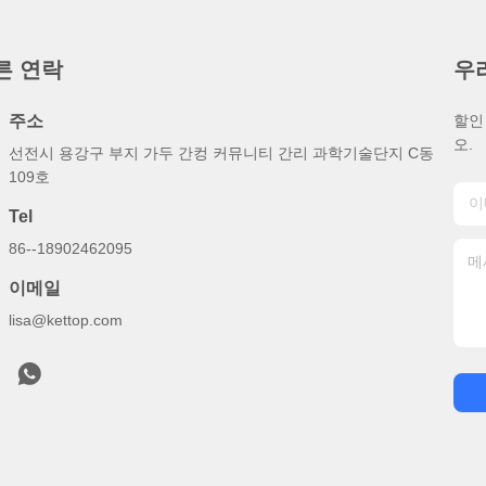
른 연락
우
주소
할인
오.
선전시 용강구 부지 가두 간컹 커뮤니티 간리 과학기술단지 C동
109호
Tel
86--18902462095
이메일
lisa@kettop.com