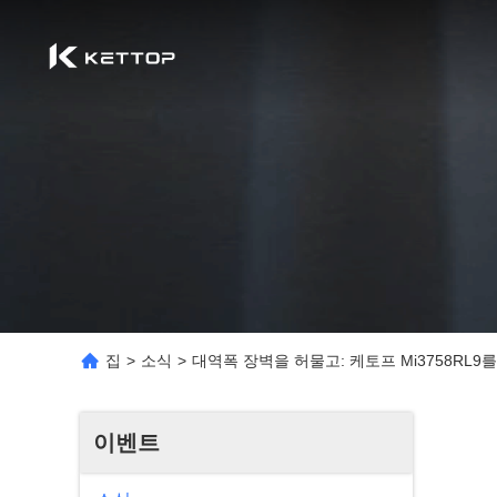
집
>
소식
>
대역폭 장벽을 허물고: 케토프 Mi3758RL9
이벤트