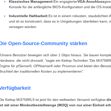
Klassisches Management:
Ein engagierter
VGA-Anschluss
gewä
Konsole für die anfängliche BIOS-Konfiguration und die OS-Install
Industrielle Haltbarkeit:
Es ist in einem robusten, staubdichten
und ist so konstruiert, dass es in Umgebungen überleben kann, 
versagen würden.
Die Open-Source-Community stärken
"Unsere Benutzer bewegen sich über 1 Gbps hinaus. Sie bauen komple
Hardware, die nicht drosselt, "
sagte ein Kettop-Techniker.
"Die Mi3758RL9
Engine für pfSense®, OPNsense® oder Proxmox und bietet den Benutzer
Bruchteil der traditionellen Kosten zu implementieren".
Verfügbarkeit
Die Kettop Mi3758RL9 ist jetzt für den weltweiten Versand verfügbar.
di
ist mit einer Mindestbestellmenge (MOQ) von nur einer Einheit erhä