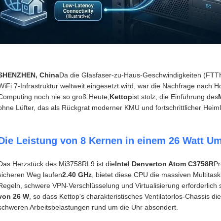
SHENZHEN, China
Da die Glasfaser-zu-Haus-Geschwindigkeiten (FTTH)
WiFi 7-Infrastruktur weltweit eingesetzt wird, war die Nachfrage nach
Computing noch nie so groß.Heute,
Kettop
ist stolz, die Einführung des
ohne Lüfter, das als Rückgrat moderner KMU und fortschrittlicher Heiml
Die Leistung von 8 Kernen in einem 26 Watt U
Das Herzstück des Mi3758RL9 ist die
Intel Denverton Atom C3758R
Pr
sicheren Weg laufen
2.40 GHz
, bietet diese CPU die massiven Multitask
Regeln, schwere VPN-Verschlüsselung und Virtualisierung erforderlich s
von 26 W
, so dass Kettop's charakteristisches Ventilatorlos-Chassis d
schweren Arbeitsbelastungen rund um die Uhr absondert.