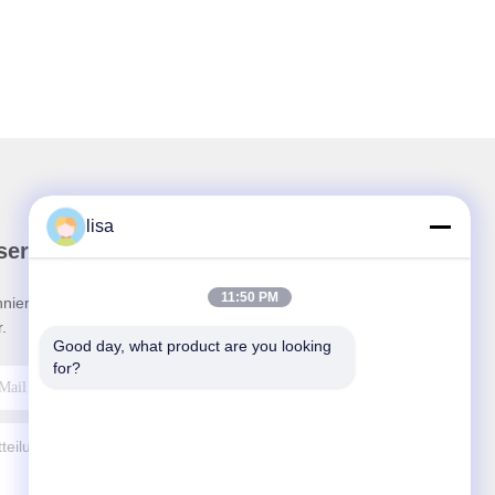
lisa
ser Newsletter
11:50 PM
nieren Sie unseren Newsletter für Rabatte und
.
Good day, what product are you looking 
for?