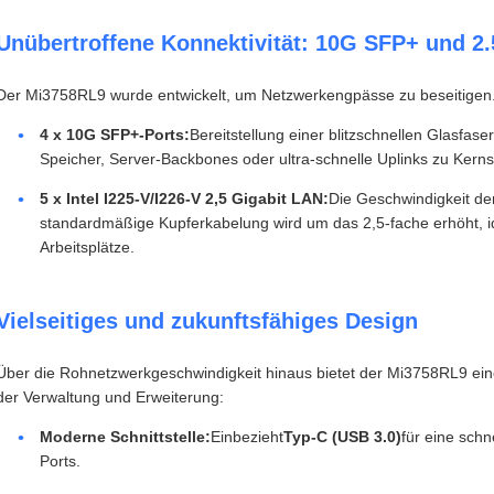
Unübertroffene Konnektivität: 10G SFP+ und 2
Der Mi3758RL9 wurde entwickelt, um Netzwerkengpässe zu beseitigen
4 x 10G SFP+-Ports:
Bereitstellung einer blitzschnellen Glasfas
Speicher, Server-Backbones oder ultra-schnelle Uplinks zu Kerns
5 x Intel I225-V/I226-V 2,5 Gigabit LAN:
Die Geschwindigkeit de
standardmäßige Kupferkabelung wird um das 2,5-fache erhöht, i
Arbeitsplätze.
Vielseitiges und zukunftsfähiges Design
Über die Rohnetzwerkgeschwindigkeit hinaus bietet der Mi3758RL9 ein
der Verwaltung und Erweiterung:
Moderne Schnittstelle:
Einbezieht
Typ-C (USB 3.0)
für eine sch
Ports.