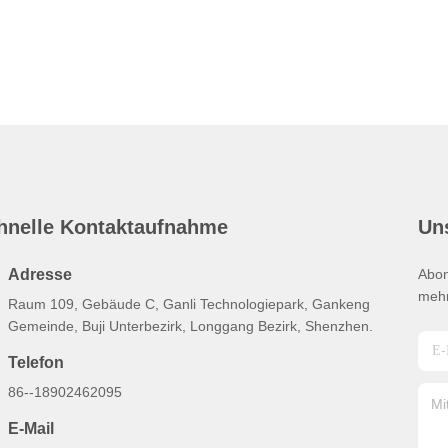
hnelle Kontaktaufnahme
Un
Adresse
Abon
mehr
Raum 109, Gebäude C, Ganli Technologiepark, Gankeng
Gemeinde, Buji Unterbezirk, Longgang Bezirk, Shenzhen.
Telefon
86--18902462095
E-Mail