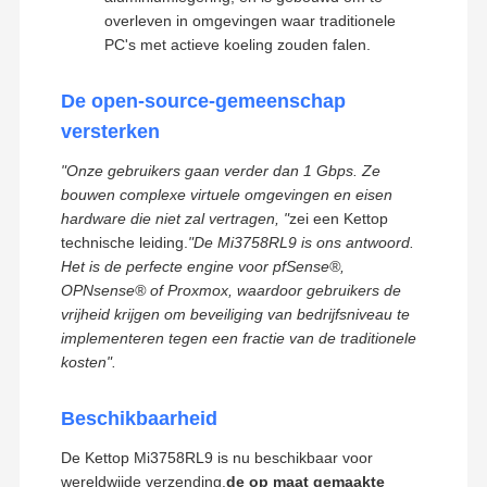
overleven in omgevingen waar traditionele
PC's met actieve koeling zouden falen.
De open-source-gemeenschap
versterken
"Onze gebruikers gaan verder dan 1 Gbps. Ze
bouwen complexe virtuele omgevingen en eisen
hardware die niet zal vertragen, "
zei een Kettop
technische leiding.
"De Mi3758RL9 is ons antwoord.
Het is de perfecte engine voor pfSense®,
OPNsense® of Proxmox, waardoor gebruikers de
vrijheid krijgen om beveiliging van bedrijfsniveau te
implementeren tegen een fractie van de traditionele
kosten".
Kettop-technologie High-Performance
Beschikbaarheid
Thuis
Producten
Over Ons
Fabrieksreis
Mini-PC's & Netwerkoplossingen
De Kettop Mi3758RL9 is nu beschikbaar voor
wereldwijde verzending.
de op maat gemaakte