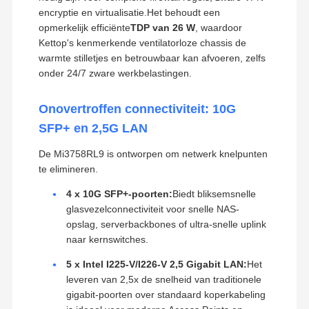
encryptie en virtualisatie.Het behoudt een
opmerkelijk efficiënte
TDP van 26 W
, waardoor
Kettop's kenmerkende ventilatorloze chassis de
warmte stilletjes en betrouwbaar kan afvoeren, zelfs
onder 24/7 zware werkbelastingen.
Onovertroffen connectiviteit: 10G
SFP+ en 2,5G LAN
De Mi3758RL9 is ontworpen om netwerk knelpunten
te elimineren.
4 x 10G SFP+-poorten:
Biedt bliksemsnelle
glasvezelconnectiviteit voor snelle NAS-
opslag, serverbackbones of ultra-snelle uplink
naar kernswitches.
5 x Intel I225-V/I226-V 2,5 Gigabit LAN:
Het
leveren van 2,5x de snelheid van traditionele
gigabit-poorten over standaard koperkabeling