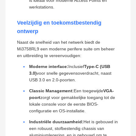
is ideaal voor moderne Access Points en
werkstations.
Veelzijdig en toekomstbestendig
ontwerp
Naast de snelheid van het netwerk biedt de
Mi3758RL9 een moderne perifere suite om beheer
en uitbreiding te vereenvoudigen:
Moderne interface:
Inclusief
Type-C (USB
3.0)
voor snelle gegevensoverdracht, naast
USB 3.0 en 2.0-poorten.
Classic Management:
Een toegewijde
VGA-
poort
zorgt voor gemakkelijke toegang tot de
lokale console voor de eerste BIOS-
configuratie en OS-installatie.
Industriële duurzaamheid:
Het is gebouwd in
een robuust, stofbestendig chassis van
aluminiumlegering, en is gebouwd om te