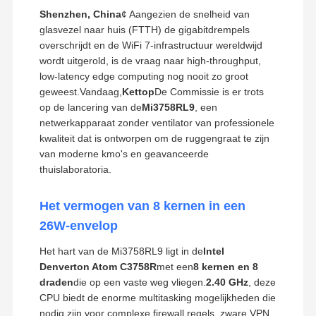
Shenzhen, China
¢ Aangezien de snelheid van
glasvezel naar huis (FTTH) de gigabitdrempels
overschrijdt en de WiFi 7-infrastructuur wereldwijd
wordt uitgerold, is de vraag naar high-throughput,
low-latency edge computing nog nooit zo groot
geweest.Vandaag,
Kettop
De Commissie is er trots
op de lancering van de
Mi3758RL9
, een
netwerkapparaat zonder ventilator van professionele
kwaliteit dat is ontworpen om de ruggengraat te zijn
van moderne kmo's en geavanceerde
thuislaboratoria.
Het vermogen van 8 kernen in een
26W-envelop
Het hart van de Mi3758RL9 ligt in de
Intel
Denverton Atom C3758R
met een
8 kernen en 8
draden
die op een vaste weg vliegen.
2.40 GHz
, deze
CPU biedt de enorme multitasking mogelijkheden die
nodig zijn voor complexe firewall regels, zware VPN