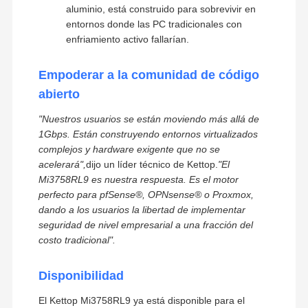
aluminio, está construido para sobrevivir en
entornos donde las PC tradicionales con
enfriamiento activo fallarían.
Empoderar a la comunidad de código
abierto
"Nuestros usuarios se están moviendo más allá de
1Gbps. Están construyendo entornos virtualizados
complejos y hardware exigente que no se
acelerará",
dijo un líder técnico de Kettop.
"El
Mi3758RL9 es nuestra respuesta. Es el motor
perfecto para pfSense®, OPNsense® o Proxmox,
dando a los usuarios la libertad de implementar
seguridad de nivel empresarial a una fracción del
costo tradicional".
Kettop Technology – Mini PCs y
Inicio
Productos
Sobre
Visita A La
Soluciones de Red de Alto Rendimiento
Disponibilidad
Nosotros
Fábrica
El Kettop Mi3758RL9 ya está disponible para el