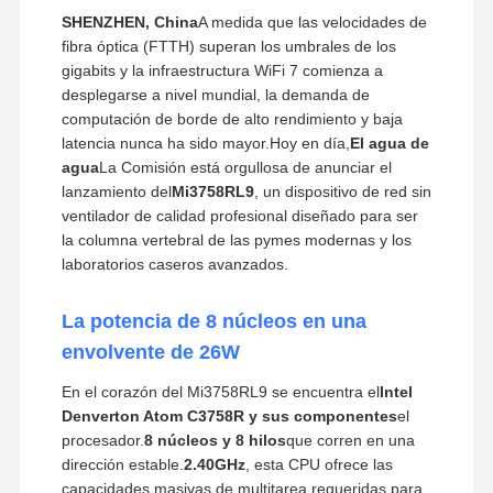
SHENZHEN, China
A medida que las velocidades de
fibra óptica (FTTH) superan los umbrales de los
gigabits y la infraestructura WiFi 7 comienza a
desplegarse a nivel mundial, la demanda de
computación de borde de alto rendimiento y baja
latencia nunca ha sido mayor.Hoy en día,
El agua de
agua
La Comisión está orgullosa de anunciar el
lanzamiento del
Mi3758RL9
, un dispositivo de red sin
ventilador de calidad profesional diseñado para ser
la columna vertebral de las pymes modernas y los
laboratorios caseros avanzados.
La potencia de 8 núcleos en una
envolvente de 26W
En el corazón del Mi3758RL9 se encuentra el
Intel
Denverton Atom C3758R y sus componentes
el
procesador.
8 núcleos y 8 hilos
que corren en una
dirección estable.
2.40GHz
, esta CPU ofrece las
capacidades masivas de multitarea requeridas para