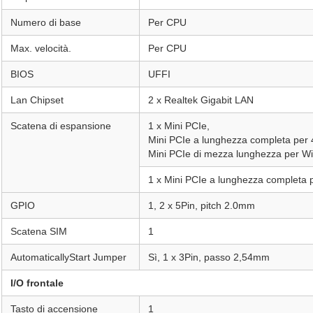
Numero di base
Per CPU
Max. velocità.
Per CPU
BIOS
UFFI
Lan Chipset
2 x Realtek Gigabit LAN
Scatena di espansione
1 x Mini PCIe,
Mini PCIe a lunghezza completa per 
Mini PCIe di mezza lunghezza per Wi-
1 x Mini PCIe a lunghezza completa
GPIO
1, 2 x 5Pin, pitch 2.0mm
Scatena SIM
1
AutomaticallyStart Jumper
Sì, 1 x 3Pin, passo 2,54mm
I/O frontale
Tasto di accensione
1