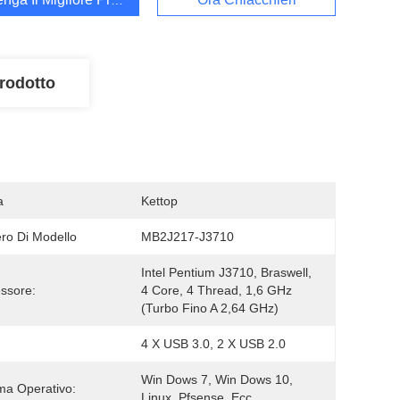
rodotto
a
Kettop
o Di Modello
MB2J217-J3710
Intel Pentium J3710, Braswell, 
ssore:
4 Core, 4 Thread, 1,6 GHz 
(Turbo Fino A 2,64 GHz)
4 X USB 3.0, 2 X USB 2.0
Win Dows 7, Win Dows 10, 
ma Operativo:
Linux, Pfsense, Ecc.