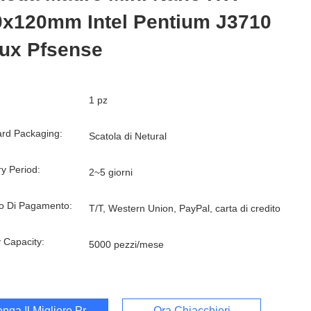
0x120mm Intel Pentium J3710
nux Pfsense
1 pz
rd Packaging:
Scatola di Netural
ry Period:
2~5 giorni
o Di Pagamento:
T/T, Western Union, PayPal, carta di credito
 Capacity:
5000 pezzi/mese
enga Il Migliore Prezzo
Ora Chiacchieri