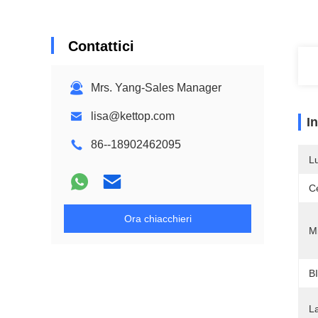
Contattici
Mrs. Yang-Sales Manager
lisa@kettop.com
I
86--18902462095
L
Ce
Ora chiacchieri
M
B
L