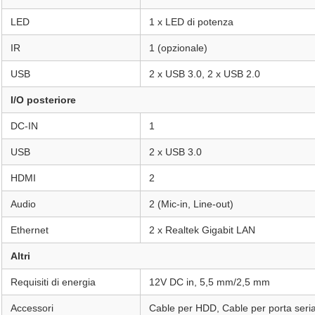
LED
1 x LED di potenza
IR
1 (opzionale)
USB
2 x USB 3.0, 2 x USB 2.0
I/O posteriore
DC-IN
1
USB
2 x USB 3.0
HDMI
2
Audio
2 (Mic-in, Line-out)
Ethernet
2 x Realtek Gigabit LAN
Altri
Requisiti di energia
12V DC in, 5,5 mm/2,5 mm
Accessori
Cable per HDD, Cable per porta seria