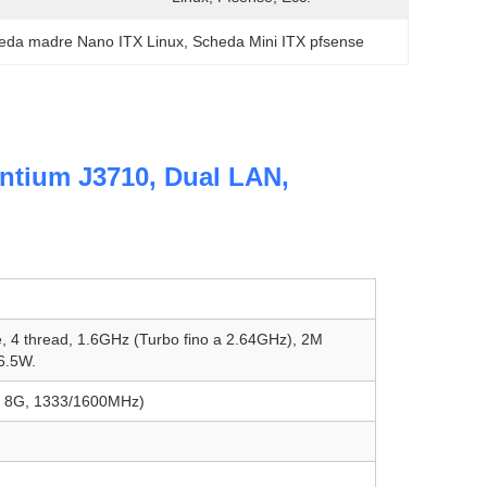
eda madre Nano ITX Linux
, 
Scheda Mini ITX pfsense
entium J3710, Dual LAN,
e, 4 thread, 1.6GHz (Turbo fino a 2.64GHz), 2M
6.5W.
a 8G, 1333/1600MHz)