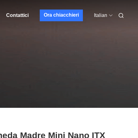
Ora chiacchieri
Contattici
Italian
heda Madre Mini Nano ITX