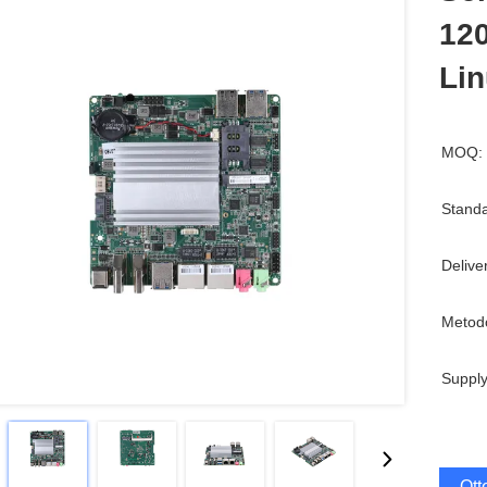
12
Li
MOQ:
Standa
Delive
Metod
Supply
Ott