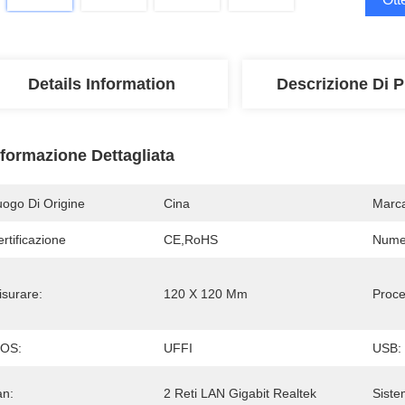
Details Information
Descrizione Di P
nformazione Dettagliata
uogo Di Origine
Cina
Marc
rtificazione
CE,RoHS
Numer
isurare:
120 X 120 Mm
Proce
IOS:
UFFI
USB:
an:
2 Reti LAN Gigabit Realtek
Siste