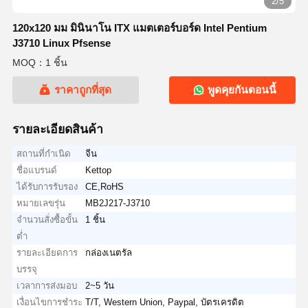
2/5
120x120 มม มินินาโน ITX แมตเตอร์บอร์ด Intel Pentium
J3710 Linux Pfsense
MOQ：1 ชิ้น
ราคาถูกที่สุด
พูดคุยกันตอนนี้
รายละเอียดสินค้า
สถานที่กำเนิด
จีน
ชื่อแบรนด์
Kettop
ได้รับการรับรอง
CE,RoHS
หมายเลขรุ่น
MB2J217-J3710
จำนวนสั่งซื้อขั้น
1 ชิ้น
ต่ำ
รายละเอียดการ
กล่องเนตรัล
บรรจุ
เวลาการส่งมอบ
2~5 วัน
เงื่อนไขการชำระ
T/T, Western Union, Paypal, บัตรเครดิต