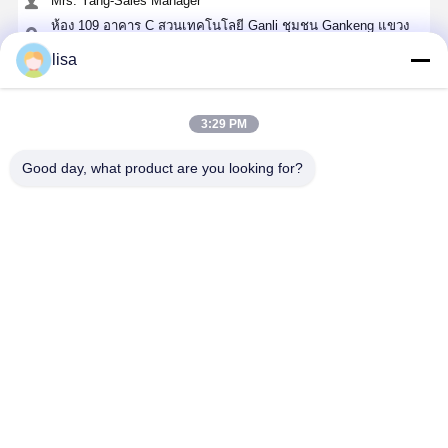
Mrs. Yang-Sales Manager
ห้อง 109 อาคาร C สวนเทคโนโลยี Ganli ชุมชน Gankeng แขวง
Buji เขต Longgang เซินเจิ้น
lisa
+86 18902462095
พูดคุยกันตอนนี้
3:29 PM
Good day, what product are you looking for?
এর সেরা মূল্য পান
120x120 มม มินินาโน ITX แมตเตอร์บอร์ด Intel
Pentium J3710 Linux Pfsense
চালিয়ে
Desktop Site
บ้าน
เกี่ยวกับเรา
ติดต่อเรา
แผนผังเว็บไซต์
นโยบายความเป็นส่วนตัว