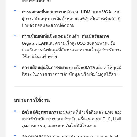
แบบชาสซี่ที่บาง
การออกจอที่หลากหลาย:
ลักษณะ
HDMI และ VGA แบบ
คู่
การสนับสนุนการจัดตั้งหลายจอที่จําเป็นสําหรับสถานี
ป้ายดิจิตอลและสถานีติดตาม
การเชื่อมต่อที่แข็งแรง:
พร้อมด้วย
ดับเบิลรีอัลเทค
Gigabit LAN
และความเร็วสูง
USB 30
สายพาน, รับ
ประกันการส่งข้อมูลที่มั่นคงและความเร็วสูงสําหรับการ
ใช้งานในเครือข่าย
ความยืดหยุ่นในการขยาย
รวมถึง
mSATA
สล็อต ให้คุณมี
อิสระในการขยายการเก็บข้อมูล หรือเพิ่มโมดูลไร้สาย
สนามการใช้งาน
อัตโนมัติอุตสาหกรรม:
ผลงานที่น่าเชื่อถือและ LAN สอง
แบบทําให้มันเหมาะสมสําหรับเครื่องควบคุม PLC, HMI
อุตสาหกรรม, และระบบอัตโนมัติโรงงาน
สัญญาณดิจิตอล:
ด้วยการสนับสนุนหลายจอและ Intel