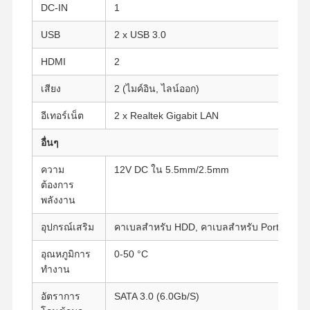
DC-IN
1
USB
2 x USB 3.0
ควบคุม
ติดต่อเรา
พูดคุยกันตอน
HDMI
คุณภาพ
2
นี้
เสียง
2 (ไมค์อิน, ไลน์ออก)
Firewall มินิพีซี
อีเทอร์เน็ต
2 x Realtek Gigabit LAN
มินิพีซีอุตสาหกรรม
อื่นๆ
คอมพิวเตอร์ตั้งแร็ค 1U
ความ
12V DC ใน 5.5mm/2.5mm
ต้องการ
มินิพีซี POE
พลังงาน
NAS มินิพีซี
อุปกรณ์เสริม
คาเบลสําหรับ HDD, คาเบลสําหรับ Port Serial
Celeron มินิ PC
อุณหภูมิการ
0-50 °C
ทํางาน
คอร์มมินิพีซี
อัตราการ
SATA 3.0 (6.0Gb/S)
ออฟฟิศมินิพีซี