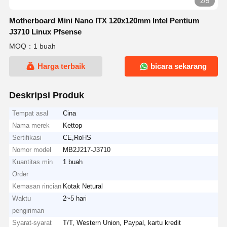
2/5
Motherboard Mini Nano ITX 120x120mm Intel Pentium
J3710 Linux Pfsense
MOQ：1 buah
Harga terbaik
bicara sekarang
Deskripsi Produk
Tempat asal
Cina
Nama merek
Kettop
Sertifikasi
CE,RoHS
Nomor model
MB2J217-J3710
Kuantitas min
1 buah
Order
Kemasan rincian
Kotak Netural
Waktu
2~5 hari
pengiriman
Syarat-syarat
T/T, Western Union, Paypal, kartu kredit