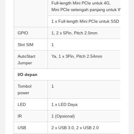
Full-length Mini PCIe untuk 4G,
Mini PCIe setengah panjang untuk Wi-Fi se
1 x Full-length Mini PCIe untuk SSD ((mSA
GPIO
1, 2 x 5Pin, Pitch 2.0mm
Slot SIM
1
AutoStart
Ya, 1 x 3Pin, Pitch 2.54mm
Jumper
I/O depan
Tombol
1
power
LED
1 x LED Daya
IR
1 (Opsional)
Rumah
Produk
Tentang Kita
Wisata
Pabrik
USB
2 x USB 3.0, 2 x USB 2.0