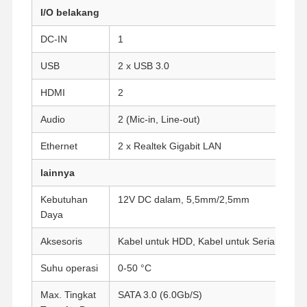
I/O belakang
DC-IN
1
Kontrol
Hubungi
Bicara
Kualitas
Kami
Sekarang
USB
2 x USB 3.0
HDMI
2
Firewall Mini PC
Audio
2 (Mic-in, Line-out)
PC Mini Industri
Ethernet
2 x Realtek Gigabit LAN
1U Rackmount PC
lainnya
PC Mini POE
Kebutuhan
12V DC dalam, 5,5mm/2,5mm
NAS Mini PC
Daya
Aksesoris
Kabel untuk HDD, Kabel untuk Serial Port
Celeron Mini PC
Suhu operasi
0-50 °C
Core Mini PC
Max. Tingkat
SATA 3.0 (6.0Gb/S)
PC Mini Kantor