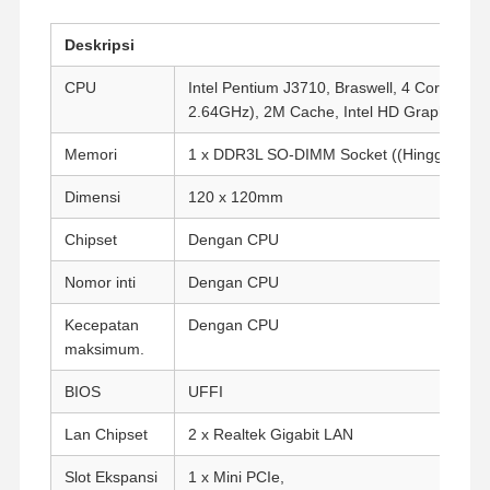
Deskripsi
CPU
Intel Pentium J3710, Braswell, 4 Core, 4 T
2.64GHz), 2M Cache, Intel HD Graphics 40
Memori
1 x DDR3L SO-DIMM Socket ((Hingga 8G,
Dimensi
120 x 120mm
Chipset
Dengan CPU
Nomor inti
Dengan CPU
Kecepatan
Dengan CPU
maksimum.
BIOS
UFFI
Lan Chipset
2 x Realtek Gigabit LAN
Slot Ekspansi
1 x Mini PCIe,