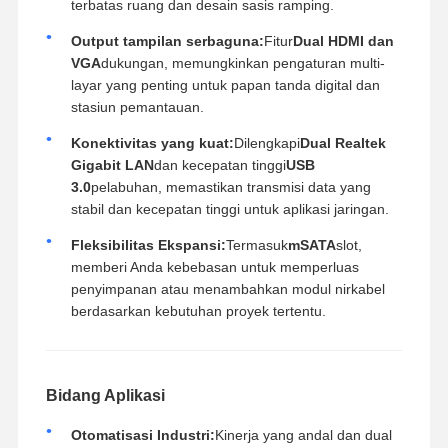
terbatas ruang dan desain sasis ramping.
Output tampilan serbaguna:
Fitur
Dual HDMI dan
VGA
dukungan, memungkinkan pengaturan multi-
layar yang penting untuk papan tanda digital dan
stasiun pemantauan.
Konektivitas yang kuat:
Dilengkapi
Dual Realtek
Gigabit LAN
dan kecepatan tinggi
USB
3.0
pelabuhan, memastikan transmisi data yang
stabil dan kecepatan tinggi untuk aplikasi jaringan.
Fleksibilitas Ekspansi:
Termasuk
mSATA
slot,
memberi Anda kebebasan untuk memperluas
penyimpanan atau menambahkan modul nirkabel
berdasarkan kebutuhan proyek tertentu.
Bidang Aplikasi
Otomatisasi Industri:
Kinerja yang andal dan dual