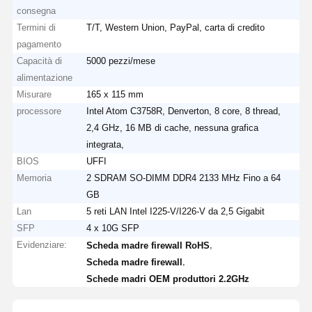
consegna
Termini di
T/T, Western Union, PayPal, carta di credito
pagamento
Capacità di
5000 pezzi/mese
alimentazione
Misurare
165 x 115 mm
processore
Intel Atom C3758R, Denverton, 8 core, 8 thread,
2,4 GHz, 16 MB di cache, nessuna grafica
integrata,
BIOS
UFFI
Memoria
2 SDRAM SO-DIMM DDR4 2133 MHz Fino a 64
GB
Lan
5 reti LAN Intel I225-V/I226-V da 2,5 Gigabit
SFP
4 x 10G SFP
Evidenziare:
,
Scheda madre firewall RoHS
,
Scheda madre firewall
Schede madri OEM produttori 2.2GHz