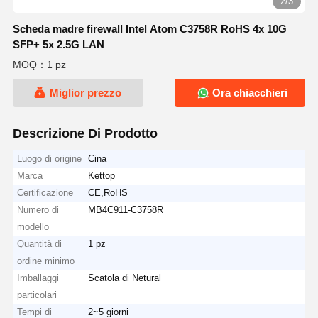
2/3
Scheda madre firewall Intel Atom C3758R RoHS 4x 10G
SFP+ 5x 2.5G LAN
MOQ：1 pz
Miglior prezzo
Ora chiacchieri
Descrizione Di Prodotto
Luogo di origine
Cina
Marca
Kettop
Certificazione
CE,RoHS
Numero di
MB4C911-C3758R
modello
Quantità di
1 pz
ordine minimo
Imballaggi
Scatola di Netural
particolari
Tempi di
2~5 giorni