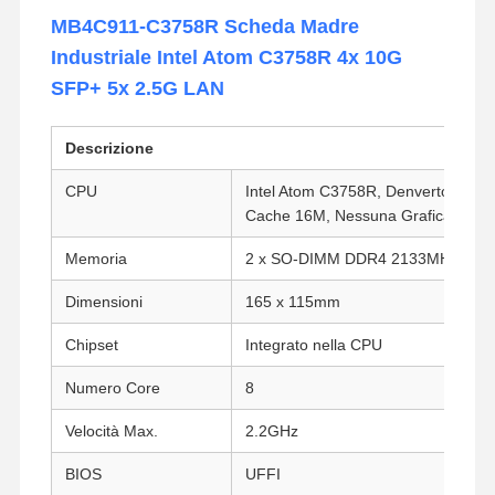
MB4C911-C3758R Scheda Madre
Industriale Intel Atom C3758R 4x 10G
SFP+ 5x 2.5G LAN
Descrizione
CPU
Intel Atom C3758R, Denverton, 8 C
Cache 16M, Nessuna Grafica Integ
Memoria
2 x SO-DIMM DDR4 2133MHz SDR
Dimensioni
165 x 115mm
Chipset
Integrato nella CPU
Numero Core
8
Velocità Max.
2.2GHz
BIOS
UFFI