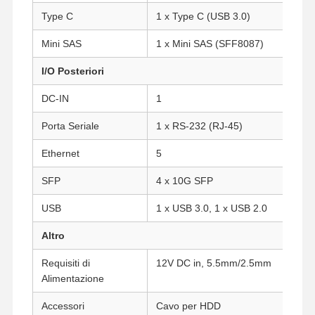
Type C
1 x Type C (USB 3.0)
Controllo Di
Contattaci
Ora
Mini SAS
1 x Mini SAS (SFF8087)
Qualità
Chiacchieri
I/O Posteriori
Firewall Mini PC
DC-IN
1
Mini PC industriale
Porta Seriale
1 x RS-232 (RJ-45)
1U Rackmount PC
Ethernet
5
Mini PC POE
SFP
4 x 10G SFP
USB
1 x USB 3.0, 1 x USB 2.0
NAS Mini PC
Altro
Celeron Mini PC
Requisiti di
12V DC in, 5.5mm/2.5mm
Core Mini PC
Alimentazione
Office Mini PC
Accessori
Cavo per HDD