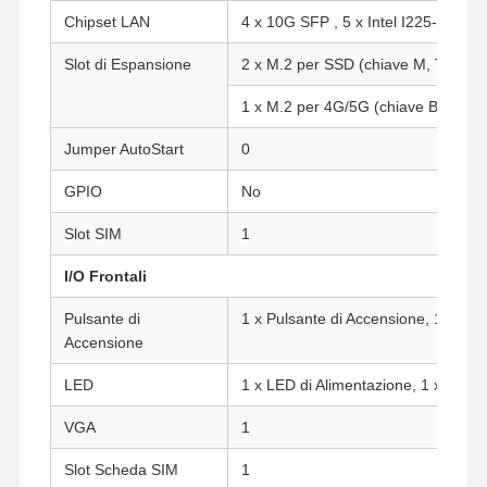
Chipset LAN
4 x 10G SFP , 5 x Intel I225-V/I226
Slot di Espansione
2 x M.2 per SSD (chiave M, Tipo: 2
1 x M.2 per 4G/5G (chiave B, Tipo:
Jumper AutoStart
0
GPIO
No
Slot SIM
1
I/O Frontali
Pulsante di
1 x Pulsante di Accensione, 1 x Pul
Accensione
LED
1 x LED di Alimentazione, 1 x LED
Casa
Prodotti
Chi Siamo
Fatory Tour
VGA
1
Slot Scheda SIM
1