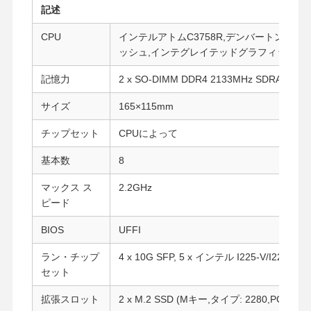
記述
CPU
インテルアトムC3758R,デンバートン,8コア,8
ッシュ,インテグレイテッドグラフィックなし,TD
記憶力
2 x SO-DIMM DDR4 2133MHz SDRAM 64
サイズ
165×115mm
チップセット
CPUによって
基本数
8
マックス ス
2.2GHz
ピード
BIOS
UFFI
ラン・チップ
4 x 10G SFP, 5 x インテル I225-V/I226-V
セット
拡張スロット
2 x M.2 SSD (Mキー,タイプ: 2280,PCIe 3.