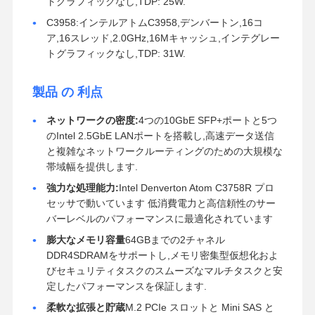
トグラフィックなし,TDP: 25W.
C3958:インテルアトムC3958,デンバートン,16コ
ア,16スレッド,2.0GHz,16Mキャッシュ,インテグレー
トグラフィックなし,TDP: 31W.
製品 の 利点
ネットワークの密度:
4つの10GbE SFP+ポートと5つ
のIntel 2.5GbE LANポートを搭載し,高速データ送信
と複雑なネットワークルーティングのための大規模な
帯域幅を提供します.
強力な処理能力:
Intel Denverton Atom C3758R プロ
セッサで動いています 低消費電力と高信頼性のサー
バーレベルのパフォーマンスに最適化されています
膨大なメモリ容量
64GBまでの2チャネル
DDR4SDRAMをサポートし,メモリ密集型仮想化およ
びセキュリティタスクのスムーズなマルチタスクと安
定したパフォーマンスを保証します.
柔軟な拡張と貯蔵
M.2 PCIe スロットと Mini SAS と