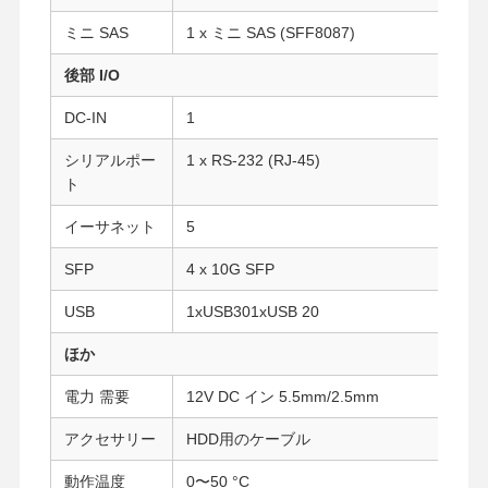
ミニ SAS
1 x ミニ SAS (SFF8087)
品質管理
お問い合わせ
今雑談しなさ
後部 I/O
い
DC-IN
1
ファイアウォール ミニPC
シリアルポー
1 x RS-232 (RJ-45)
ト
産業小型PC
イーサネット
5
1UラックマウントPC
SFP
4 x 10G SFP
POE ミニ PC
USB
1xUSB301xUSB 20
NAS ミニPC
ほか
セルロンミニPC
電力 需要
12V DC イン 5.5mm/2.5mm
コアミニPC
アクセサリー
HDD用のケーブル
オフィスミニPC
動作温度
0〜50 °C