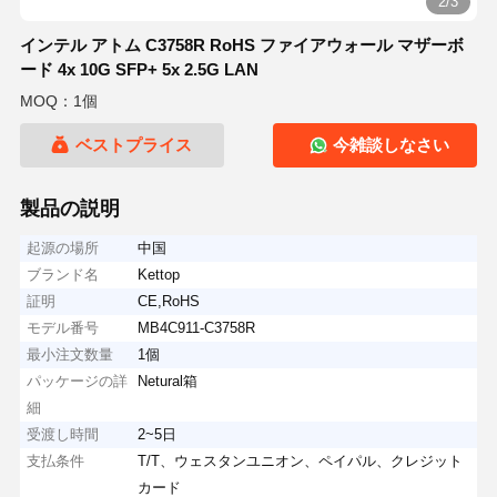
2/3
インテル アトム C3758R RoHS ファイアウォール マザーボ
ード 4x 10G SFP+ 5x 2.5G LAN
MOQ：1個
ベストプライス
今雑談しなさい
製品の説明
起源の場所
中国
ブランド名
Kettop
証明
CE,RoHS
モデル番号
MB4C911-C3758R
最小注文数量
1個
パッケージの詳
Netural箱
細
受渡し時間
2~5日
支払条件
T/T、ウェスタンユニオン、ペイパル、クレジット
カード