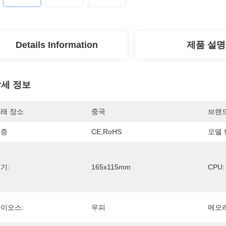
Details Information
제품 설명
세 정보
래 장소
중국
브랜
인증
CE,RoHS
모델 
기:
165x115mm
CPU:
이오스:
우피
메모리