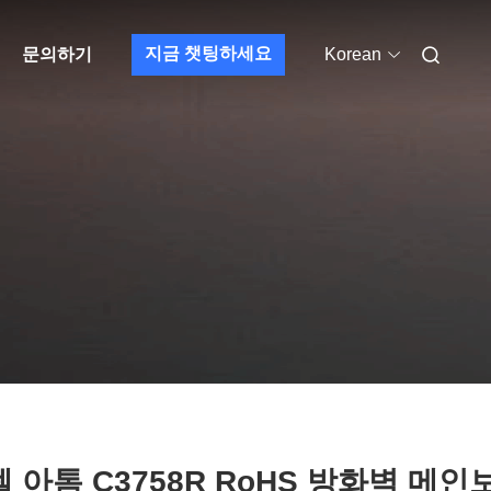
지금 챗팅하세요
문의하기
Korean
 아톰 C3758R RoHS 방화벽 메인