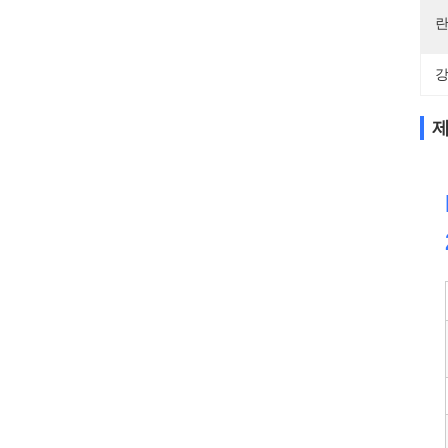
란
강
제