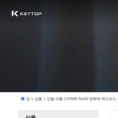
집
>
상품
>
인텔 아톰 C3758R RoHS 방화벽 메인보드 4x 
상품