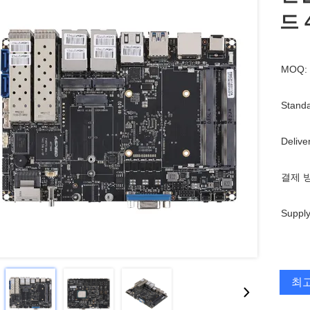
드 
MOQ:
Standa
Delive
결제 
Supply
최