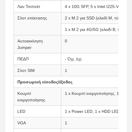
Λαν Τσιπσέτ
4 x 10G SFP, 5 x Intel I225-V/I226-
Σλοτ επέκτασης
2 x M.2 για SSD (κλειδί M, τύπος: 2
1 x M.2 για 4G/5G (κλειδί B, τύπος:
Αυτοεκκίνηση
0
Jumper
ΠΕΔΠ
- Όχι, όχι.
Σλοτ SIM
1
Προσωρινή είσοδος/έξοδος
Κουμπί
1 x Κουμπί ενεργοποίησης, 1 x Κο
ενεργοποίησης
LED
1 x Power LED, 1 x HDD LED
Αρχική
Προϊόντα
Σχετικά Με
Γύρος
Σελίδα
Εμάς
Εργοστασίων
VGA
1