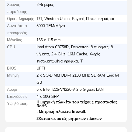
Χρόνος
2~5 μέρες
παράδοσης
Όροι πληρωμής
T/T, Western Union, Paypal, Πιστωτική κάρτα
Δυνατότητα
5000 ΤΕΜ/Μήνα
προσφοράς
Μέγεθος
165 x 115 mm
CPU
Intel Atom C3758R, Denverton, 8 πυρήνες, 8
νήματα, 2,4 GHz, 16M Cache, Χωρίς
ενσωματωμένα γραφικά, T
BIOS
UFFI
Μνήμη
2 x SO-DIMM DDR4 2133 MHz SDRAM Έως 64
GB
Λουρί
5 x Intel I225-V/I226-V 2,5 Gigabit LAN
Επενδύσεις
4 x 10G SFP
Η μητρική πλακέτα του τείχους προστασίας
Υψηλό φως:
RoHS
,
,
Μητρική πλακέτα firewall
2Κατασκευαστές μητρικών πλακών