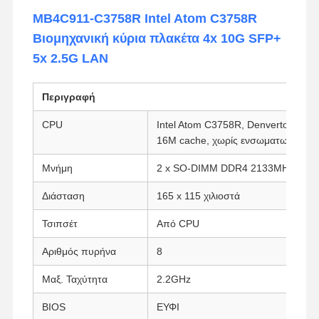
MB4C911-C3758R Intel Atom C3758R
Βιομηχανική κύρια πλακέτα 4x 10G SFP+
5x 2.5G LAN
Περιγραφή
CPU
Intel Atom C3758R, Denverton, 8 π
16M cache, χωρίς ενσωματωμένα γ
Μνήμη
2 x SO-DIMM DDR4 2133MHz SDR
Διάσταση
165 x 115 χιλιοστά
Τσιπσέτ
Από CPU
Αριθμός πυρήνα
8
Μαξ. Ταχύτητα
2.2GHz
BIOS
ΕΥΦΙ