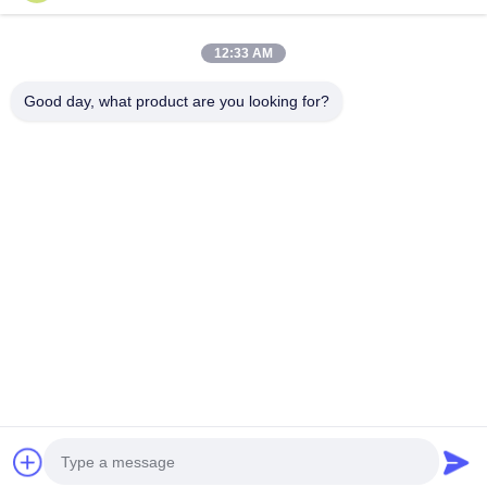
12:33 AM
Συνιστώμενα Προϊόντα
Good day, what product are you looking for?
Intel Atom
J1900 Mini
Μητρική
5x μητρική
C3958
ITX Firewall
πλακέτα
πλακέτα
Μητρική
Motherboard
βιομηχανικού
Firewall
Πίνακα
Quad Intel
τύπου I5-
2.5GbE LA
Firewall
LAN J1900
5200U με 4 x
Pfsense So
Καλύτερη τιμή
Καλύτερη τιμή
Καλύτερη τιμή
Καλύτερη τ
Server
CPU 120mm
2.5GbE LAN
Router
Μητρική
για Firewall
Πίνακα 4x10G
Ενσωματωμένη
SFP+
Μητρική
Αρχική
Περίπου
επαφή
Desktop
πλακέτα
Σελίδα
εμείς
Site
Sitemap
Πολιτική μυστικότητας
Ποιότητα
Φάιργουολ Μίνι PC
Κινεζικό εργοστάσιο.Copyright © 2026
Shenzhen Kettop Technolgy Limited. All Rights Reserved.