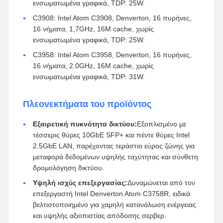
ενσωματωμένα γραφικά, TDP: 25W.
C3908: Intel Atom C3908, Denverton, 16 πυρήνες,
16 νήματα, 1,7GHz, 16M cache, χωρίς
ενσωματωμένα γραφικά, TDP: 25W.
C3958: Intel Atom C3958, Denverton, 16 πυρήνες,
16 νήματα, 2.0GHz, 16M cache, χωρίς
ενσωματωμένα γραφικά, TDP: 31W.
Πλεονεκτήματα του προϊόντος
Εξαιρετική πυκνότητα δικτύου:
Εξοπλισμένο με
τέσσερις θύρες 10GbE SFP+ και πέντε θύρες Intel
2.5GbE LAN, παρέχοντας τεράστιο εύρος ζώνης για
μεταφορά δεδομένων υψηλής ταχύτητας και σύνθετη
δρομολόγηση δικτύου.
Υψηλή ισχύς επεξεργασίας:
Δυναμώνεται από τον
επεξεργαστή Intel Denverton Atom C3758R, ειδικά
βελτιστοποιημένο για χαμηλή κατανάλωση ενέργειας
και υψηλής αξιοπιστίας απόδοσης σερβερ.