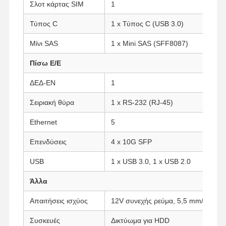
Σλοτ κάρτας SIM
1
Τύπος C
1 x Τύπος C (USB 3.0)
Ποιοτικός
Επαφή
Συνομιλία
Μίνι SAS
1 x Mini SAS (SFF8087)
Έλεγχος
Τώρα
Πίσω Ε/Ε
Φάιργουολ Μίνι PC
ΔΕΔ-ΕΝ
1
Βιομηχανικό μίνι PC
Σειριακή θύρα
1 x RS-232 (RJ-45)
Υπολογιστής Rack 1U
Ethernet
5
POE Mini PC
Επενδύσεις
4 x 10G SFP
Μίνι υπολογιστής NAS
USB
1 x USB 3.0, 1 x USB 2.0
Celeron Μίνι PC
Άλλα
Core Mini PC
Απαιτήσεις ισχύος
12V συνεχής ρεύμα, 5,5 mm/2,5 m
Συσκευές
Δικτύωμα για HDD
Μίνι PC Γραφείου