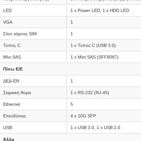
LED
1 x Power LED, 1 x HDD LED
VGA
1
Σλοτ κάρτας SIM
1
Τύπος C
1 x Τύπος C (USB 3.0)
Μίνι SAS
1 x Mini SAS (SFF8087)
Πίσω Ε/Ε
ΔΕΔ-ΕΝ
1
Σειριακή θύρα
1 x RS-232 (RJ-45)
Ethernet
5
Επενδύσεις
4 x 10G SFP
USB
1 x USB 3.0, 1 x USB 2.0
Άλλα