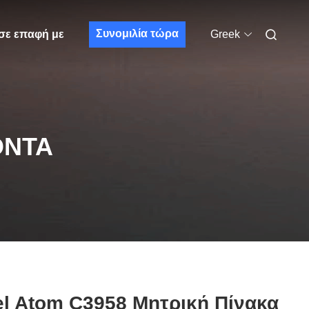
Συνομιλία τώρα
σε επαφή με
Greek
ΌΝΤΑ
el Atom C3958 Μητρική Πίνακα