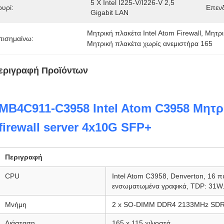
5 X Intel I225-V/I226-V 2,5 
ουρί:
Επενδ
Gigabit LAN
Μητρική πλακέτα Intel Atom Firewall
, 
Μητρι
πισημαίνω:
Μητρική πλακέτα χωρίς ανεμιστήρα 165
εριγραφή Προϊόντων
MB4C911-C3958 Intel Atom C3958 Μητρ
firewall server 4x10G SFP+
Περιγραφή
CPU
Intel Atom C3958, Denverton, 16 
ενσωματωμένα γραφικά, TDP: 31W
Μνήμη
2 x SO-DIMM DDR4 2133MHz SDR
Διάσταση
165 x 115 χιλιοστά