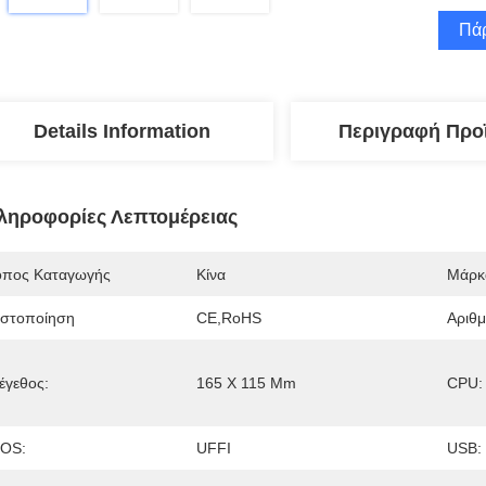
Πάρ
Details Information
Περιγραφή Προ
ληροφορίες Λεπτομέρειας
όπος Καταγωγής
Κίνα
Μάρκ
ιστοποίηση
CE,RoHS
Αριθ
έγεθος:
165 X 115 Mm
CPU:
IOS:
UFFI
USB: