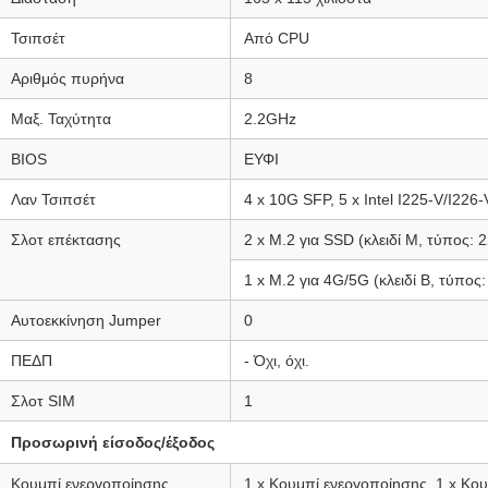
Τσιπσέτ
Από CPU
Αριθμός πυρήνα
8
Μαξ. Ταχύτητα
2.2GHz
BIOS
ΕΥΦΙ
Λαν Τσιπσέτ
4 x 10G SFP, 5 x Intel I225-V/I226
Σλοτ επέκτασης
2 x M.2 για SSD (κλειδί M, τύπος: 2
1 x M.2 για 4G/5G (κλειδί B, τύπος
Αυτοεκκίνηση Jumper
0
ΠΕΔΠ
- Όχι, όχι.
Σλοτ SIM
1
Προσωρινή είσοδος/έξοδος
Κουμπί ενεργοποίησης
1 x Κουμπί ενεργοποίησης, 1 x Κο