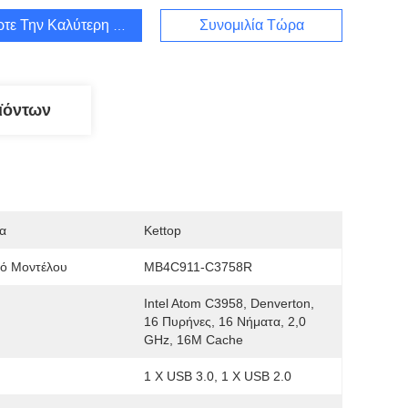
τε Την Καλύτερη Τιμή
Συνομιλία Τώρα
ϊόντων
α
Kettop
μό Μοντέλου
MB4C911-C3758R
Intel Atom C3958, Denverton, 
16 Πυρήνες, 16 Νήματα, 2,0 
GHz, 16M Cache
1 X USB 3.0, 1 X USB 2.0