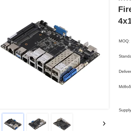
Fir
4x
MOQ:
Standa
Delive
Μέθοδ
Supply