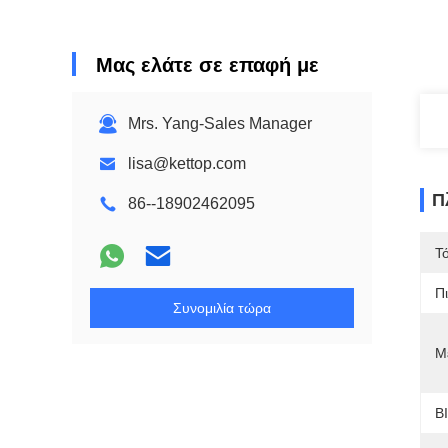
Μας ελάτε σε επαφή με
Mrs. Yang-Sales Manager
lisa@kettop.com
Π
86--18902462095
Τ
Π
Συνομιλία τώρα
Μ
B