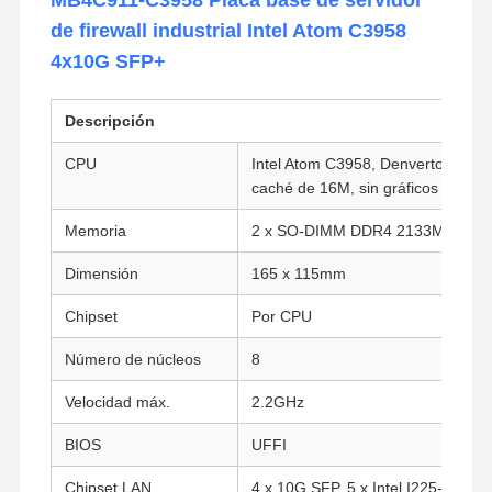
de firewall industrial Intel Atom C3958
4x10G SFP+
Descripción
CPU
Intel Atom C3958, Denverton, 16 n
caché de 16M, sin gráficos integr
Memoria
2 x SO-DIMM DDR4 2133MHz SD
Dimensión
165 x 115mm
Chipset
Por CPU
Número de núcleos
8
Velocidad máx.
2.2GHz
BIOS
UFFI
Chipset LAN
4 x 10G SFP, 5 x Intel I225-V/I226