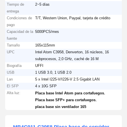
Tiempo de
2~5 días
entrega
Condiciones de
T/T, Western Union, Paypal, tarjeta de crédito
pago
Capacidad de la
5000PCS/mes
fuente
Tamaño
165x115mm
UPC
Intel Atom C3958, Denverton, 16 núcleos, 16
subprocesos, 2,0 GHz, caché de 16 M
Biografía
UFFI
USB
1 USB 3.0, 1 USB 2.0
Lan
5 x Intel I225-V/I226-V 2.5 Gigabit LAN
El SFP
4 x 10G SFP
Alta luz:
,
Placa base Intel Atom para cortafuegos
,
Placa base SFP+ para cortafuegos
placa base sin ventilador 165
MB4C911-C3958 Placa base de servidor