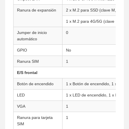
Ranura de expansión
2 x M.2 para SSD (clave M, tipo: 2
1 x M.2 para 4G/5G (clave B, tipo
Jumper de inicio
0
automático
GPIO
No
Ranura SIM
1
E/S frontal
Botón de encendido
1 x Botón de encendido, 1 x Botón 
LED
1 x LED de encendido, 1 x LED de
VGA
1
Inicio
Productos
Sobre
Visita A La
Nosotros
Fábrica
Ranura para tarjeta
1
SIM