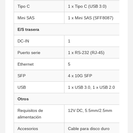
Tipo C
1 x Tipo C (USB 3.0)
Mini SAS
1 x Mini SAS (SFF8087)
Control De
Contacto
Ahora Charle
Calidad
E/S trasera
DC-IN
1
Firewall Mini PC también
Puerto serie
1 x RS-232 (RJ-45)
Mini PC industrial
Ethernet
5
1U PC de montaje en bastidor
SFP
4 x 10G SFP
Mini PC POE
USB
1 x USB 3.0, 1 x USB 2.0
NAS Mini PC también
Otros
El Celeron Mini PC
Requisitos de
12V DC, 5.5mm/2.5mm
alimentación
Core Mini PC también
Accesorios
Cable para disco duro
Mini PC de Oficina