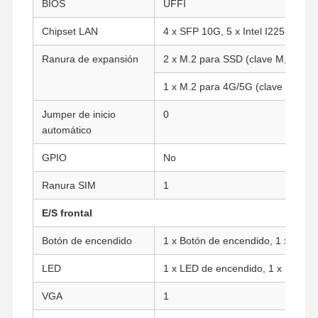
BIOS
UFFI
Chipset LAN
4 x SFP 10G, 5 x Intel I225-V/I22
Ranura de expansión
2 x M.2 para SSD (clave M, tipo: 
1 x M.2 para 4G/5G (clave B, tipo
Jumper de inicio
0
automático
GPIO
No
Ranura SIM
1
E/S frontal
Botón de encendido
1 x Botón de encendido, 1 x Botón 
LED
1 x LED de encendido, 1 x LED de
Inicio
Productos
Sobre
Visita A La
Nosotros
Fábrica
VGA
1