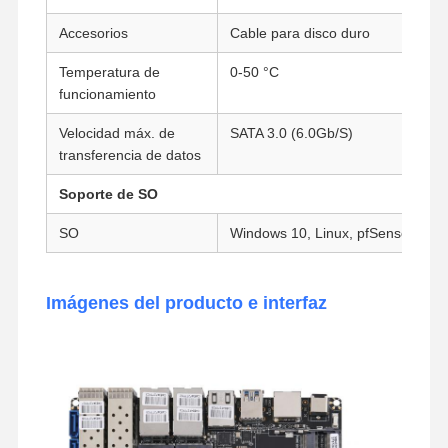
Placa base industrial
Accesorios
Cable para disco duro
Temperatura de
0-50 °C
Tarjeta base del firewall
funcionamiento
Velocidad máx. de
SATA 3.0 (6.0Gb/S)
transferencia de datos
Soporte de SO
SO
Windows 10, Linux, pfSense, etc.
Imágenes del producto e interfaz