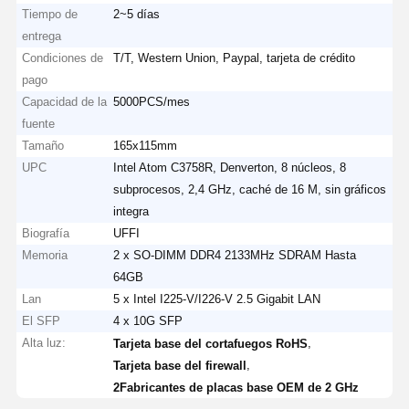
Tiempo de
2~5 días
entrega
Condiciones de
T/T, Western Union, Paypal, tarjeta de crédito
pago
Capacidad de la
5000PCS/mes
fuente
Tamaño
165x115mm
UPC
Intel Atom C3758R, Denverton, 8 núcleos, 8
subprocesos, 2,4 GHz, caché de 16 M, sin gráficos
integra
Biografía
UFFI
Memoria
2 x SO-DIMM DDR4 2133MHz SDRAM Hasta
64GB
Lan
5 x Intel I225-V/I226-V 2.5 Gigabit LAN
El SFP
4 x 10G SFP
Alta luz:
,
Tarjeta base del cortafuegos RoHS
,
Tarjeta base del firewall
2Fabricantes de placas base OEM de 2 GHz