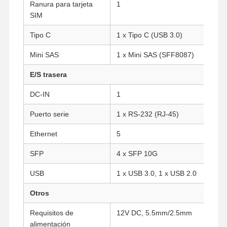
Ranura para tarjeta
1
SIM
Tipo C
1 x Tipo C (USB 3.0)
Control De
Contacto
Ahora Charle
Calidad
Mini SAS
1 x Mini SAS (SFF8087)
Firewall Mini PC también
E/S trasera
DC-IN
1
Mini PC industrial
Puerto serie
1 x RS-232 (RJ-45)
1U PC de montaje en bastidor
Ethernet
5
Mini PC POE
SFP
4 x SFP 10G
NAS Mini PC también
USB
1 x USB 3.0, 1 x USB 2.0
El Celeron Mini PC
Otros
Core Mini PC también
Requisitos de
12V DC, 5.5mm/2.5mm
Mini PC de Oficina
alimentación