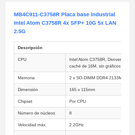
MB4C911-C3758R Placa base industrial
Intel Atom C3758R 4x SFP+ 10G 5x LAN
2.5G
Descripción
CPU
Intel Atom C3758R, Denverton, 8 n
caché de 16M, sin gráficos integr
Memoria
2 x SO-DIMM DDR4 2133MHz SD
Dimensión
165 x 115mm
Chipset
Por CPU
Número de núcleos
8
Velocidad máx.
2.2GHz