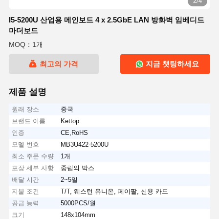
2/4
I5-5200U 산업용 메인보드 4 x 2.5GbE LAN 방화벽 임베디드
마더보드
MOQ：1개
최고의 가격
지금 챗팅하세요
제품 설명
원래 장소
중국
브랜드 이름
Kettop
인증
CE,RoHS
모델 번호
MB3U422-5200U
최소 주문 수량
1개
포장 세부 사항
중립의 박스
배달 시간
2~5일
지불 조건
T/T, 웨스턴 유니온, 페이팔, 신용 카드
공급 능력
5000PCS/월
크기
148x104mm