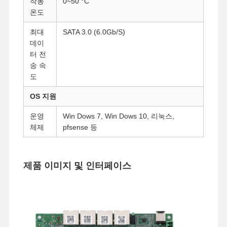
작동
0~50 °C
산업용 마더보드
온도
최대
SATA 3.0 (6.0Gb/S)
방화벽 메인보드
데이
터 전
송 속
도
OS 지원
운영
Win Dows 7, Win Dows 10, 리눅스,
체제
pfsense 등
제품 이미지 및 인터페이스