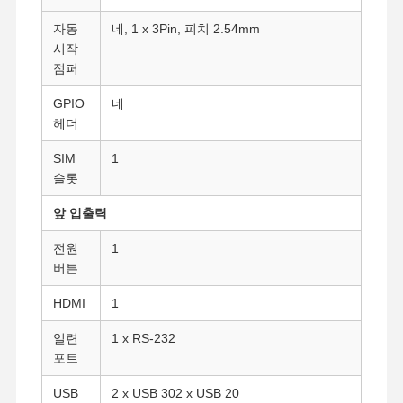
자동
네, 1 x 3Pin, 피치 2.54mm
시작
점퍼
GPIO
네
헤더
SIM
1
슬롯
앞 입출력
전원
1
버튼
HDMI
1
일련
1 x RS-232
홈
제품 소개
회사 소개
공장 투어
포트
USB
2 x USB 302 x USB 20