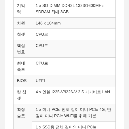
기억
1 x SO-DIMM DDR3L 1333/1600MHz
력
SDRAM 최대 8GB
차원
148 x 104mm
칩셋
CPU로
핵심
CPU로
번호
최대
CPU로
속도
BIOS
UFFI
란 칩
4 x 인텔 I225-V/I226-V 2.5 기가비트 LAN
셋
확장
1 x 미니 PCIe 전체 길이 미니 PCIe 4G, 반
슬롯
길이 미니 PCIe Wi-Fi를 위해 기본
1 x SSD용 전체 길이의 미니 PCIe