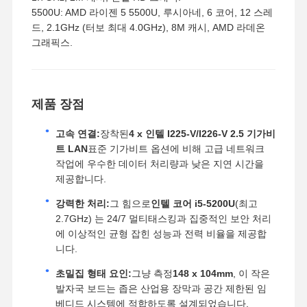
5500U: AMD 라이젠 5 5500U, 루시아네, 6 코어, 12 스레
드, 2.1GHz (터보 최대 4.0GHz), 8M 캐시, AMD 라데온
그래픽스.
제품 장점
고속 연결:
장착된
4 x 인텔 I225-V/I226-V 2.5 기가비
트 LAN
표준 기가비트 옵션에 비해 고급 네트워크
작업에 우수한 데이터 처리량과 낮은 지연 시간을
제공합니다.
강력한 처리:
그 힘으로
인텔 코어 i5-5200U
(최고
2.7GHz) 는 24/7 멀티태스킹과 집중적인 보안 처리
에 이상적인 균형 잡힌 성능과 전력 비율을 제공합
니다.
초밀집 형태 요인:
그냥 측정
148 x 104mm
, 이 작은
발자국 보드는 좁은 산업용 장막과 공간 제한된 임
베디드 시스템에 적합하도록 설계되었습니다.