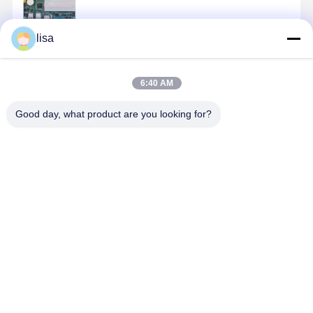
lisa
계속하다
6:40 AM
추천된 제품
Good day, what product are you looking for?
인텔 아톰
Intel Atom
J1900 미니 ITX
5x 2.5GbE
C3758R RoHS
C3958 방화벽
방화벽 메인보
화벽 메인보
방화벽 메인보
마더보드 서버
드 쿼드 인텔
LAN Pfsen
드 4x 10G
팬리스 마더보
LAN J1900
소프트 라우
SFP+ 5x 2.5G
드 4x10G
CPU 120mm
최고의 가격
최고의 가격
최고의 가격
최고의 가
LAN
SFP+
Desktop Site
홈
사이트맵
연락처
사이트맵
개인 정보 정책