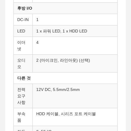
후방 I/O
품질 관리
연락처
지금 챗팅하
DC-IN
1
세요
LED
1 x 파워 LED, 1 x HDD LED
방화벽 미니 PC
이더
4
넷
산업적 미니 pc
오디
2 (마이크인, 라인아웃) (선택)
1U 랙마운트 PC
오
POE 미니 PC
다른 것
NAS 미니 PC
전력
12V DC, 5.5mm/2.5mm
요구
셀레론 미니 PC
사항
코어 미니 PC
부속
HDD 케이블, 시리즈 포트 케이블
품
오피스 미니 PC