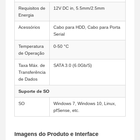
Requisitos de
12V DC in, 5.5mm/2.5mm
Placa-mãe industrial
Energia
Firewall da placa-mãe
Acessórios
Cabo para HDD, Cabo para Porta
Serial
Temperatura
0-50 °C
de Operação
Taxa Máx. de
SATA 3.0 (6.0Gb/S)
Transferência
de Dados
Suporte de SO
SO
Windows 7, Windows 10, Linux,
pfSense, etc.
Imagens do Produto e Interface