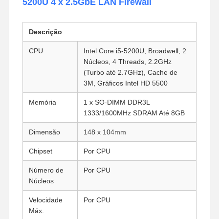
5200U 4 x 2.5GbE LAN Firewall
Descrição
CPU
Intel Core i5-5200U, Broadwell, 2
Núcleos, 4 Threads, 2.2GHz
(Turbo até 2.7GHz), Cache de
3M, Gráficos Intel HD 5500
Memória
1 x SO-DIMM DDR3L
1333/1600MHz SDRAM Até 8GB
Dimensão
148 x 104mm
Chipset
Por CPU
Número de
Por CPU
Núcleos
Velocidade
Por CPU
Máx.