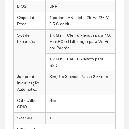
BIOS
UFFI
Chipset de
4 portas LAN Intel I225-V/I226-V
Rede
2.5 Gigabit
Slot de
1 x Mini PCIe Full-length para 4G,
Expansão
Mini PCIe Half-length para Wi-Fi
por Padrão
1 x Mini PCIe Full-length para
SSD
Jumper de
Sim, 1 x 3 pinos, Passo 2.54mm
Inicialização
Automática
Cabeçalho
Sim
GPIO
Casa
Produtos
Quem
Fábrica
Somos
Slot SIM
1