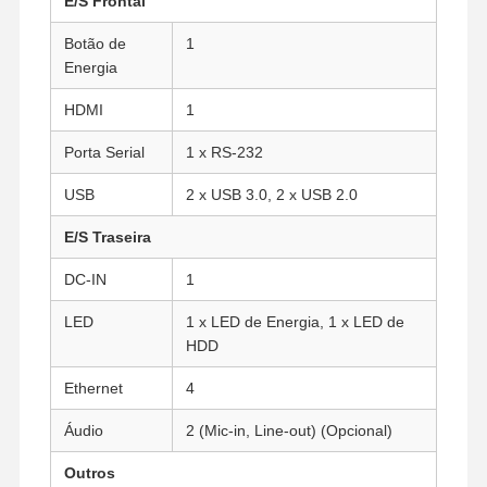
E/S Frontal
Botão de
1
Energia
Controle De
Fale
Converse
Qualidade
Conosco
Agora
HDMI
1
Porta Serial
1 x RS-232
Firewall Mini PC
USB
2 x USB 3.0, 2 x USB 2.0
Mini PC industrial
E/S Traseira
PC de Montagem em Rack 1U
DC-IN
1
Mini PC POE
LED
1 x LED de Energia, 1 x LED de
NAS Mini PC
HDD
Celeron Mini PC
Ethernet
4
Áudio
2 (Mic-in, Line-out) (Opcional)
Core Mini PC
Outros
Mini PC para Escritório