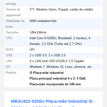
entrega
Termos de
T/T, Western Union, Paypal, cartão de crédito
pagamento
Habilidade da
5000 unidades/mês
fonte
Tamanho
148x104mm
CPU
Intel Core i5-5200U, Broadwell, 2 núcleos, 4
threads, 2,2 GHz (Turbo até 2,7 GHz)
BIOS
UFI
USB
2 x USB 3.0, 2 x USB 2.0
LAN
4 x LAN Intel I225-V/I226-V 2,5 Gigabit
SO
Windows 7, Windows 10, Linux, pfsense, etc.
Realçar:
,
i5 Placa-mãe industrial
,
,
Placa principal industrial 4 x 2
5 GbE
Placa-mãe incorporada de 148 mm
MB3U422-5200U Placa-mãe Industrial i5-