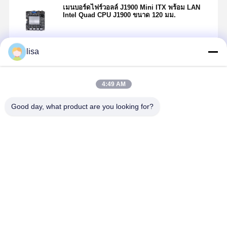
เมนบอร์ดไฟร์วอลล์ J1900 Mini ITX พร้อม LAN
Intel Quad CPU J1900 ขนาด 120 มม.
lisa
চালিয়ে
4:49 AM
แนะนำผลิตภัณฑ์
Good day, what product are you looking for?
Intel Atom
Intel Atom
I5-5200U
5x เมนบอร์
C3758R RoHS
C3958 แฟร์วอ
Industrial
ไฟร์วอลล์
Firewall
ลล์เมเธอร์บอร์ด
Mainboard 4 X
2.5GbE LA
Motherboard
เซอร์เวอร์ แฟน
2.5GbE LAN
Pfsense So
4x 10G SFP+
เลสเมเธอร์
แฟร์วอลล์
Router
ราคาดีที่สุด
ราคาดีที่สุด
ราคาดีที่สุด
ราคาดีที่ส
5x 2.5G LAN
บอร์ด 4x10G
บอร์ดแม่ที่ฝังไว้
SFP+