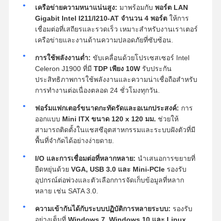
เครือข่ายความหนาแน่นสูง:
มาพร้อมกับ
พอร์ต LAN
Gigabit Intel I211/I210-AT จำนวน 4 พอร์ต
ให้การ
เชื่อมต่อที่เสถียรและรวดเร็ว เหมาะสำหรับงานเราเตอร์
เครือข่ายและงานด้านความปลอดภัยที่ซับซ้อน.
การใช้พลังงานต่ำ:
ขับเคลื่อนด้วยโปรเซสเซอร์ Intel
Celeron J1900 ที่มี
TDP เพียง 10W
รับประกัน
ประสิทธิภาพการใช้พลังงานและความน่าเชื่อถือสำหรับ
การทำงานต่อเนื่องตลอด 24 ชั่วโมงทุกวัน.
ฟอร์มแฟกเตอร์ขนาดกะทัดรัดและอเนกประสงค์:
การ
ออกแบบ
Mini ITX ขนาด 120 x 120 มม.
ช่วยให้
สามารถติดตั้งในแชสซีอุตสาหกรรมและระบบฝังตัวที่มี
พื้นที่จำกัดได้อย่างง่ายดาย.
I/O และการเชื่อมต่อที่หลากหลาย:
นำเสนอการขยายที่
ยืดหยุ่นด้วย
VGA, USB 3.0 และ Mini-PCIe
รองรับ
อุปกรณ์ต่อพ่วงและตัวเลือกการจัดเก็บข้อมูลที่หลาก
หลาย เช่น SATA 3.0.
ความเข้ากันได้กับระบบปฏิบัติการหลายระบบ:
รองรับ
อย่างเต็มที่
Windows 7, Windows 10 และ Linux