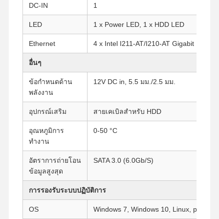
DC-IN
1
LED
1 x Power LED, 1 x HDD LED
ควบคุม
ติดต่อเรา
พูดคุยกันตอน
Ethernet
คุณภาพ
4 x Intel I211-AT/I210-AT Gigabit LAN
นี้
อื่นๆ
Firewall มินิพีซี
ข้อกำหนดด้าน
12V DC in, 5.5 มม./2.5 มม.
มินิพีซีอุตสาหกรรม
พลังงาน
อุปกรณ์เสริม
สายเคเบิลสำหรับ HDD
คอมพิวเตอร์ตั้งแร็ค 1U
อุณหภูมิการ
0-50 °C
มินิพีซี POE
ทำงาน
NAS มินิพีซี
อัตราการถ่ายโอน
SATA 3.0 (6.0Gb/S)
ข้อมูลสูงสุด
Celeron มินิ PC
การรองรับระบบปฏิบัติการ
คอร์มมินิพีซี
OS
Windows 7, Windows 10, Linux, pfsense
ออฟฟิศมินิพีซี