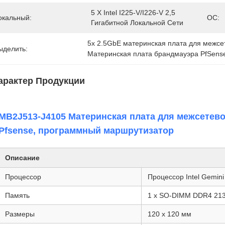
5 X Intel I225-V/I226-V 2,5 
окальный:
ОС:
Гигабитной Локальной Сети
5x 2.5GbE материнская плата для межсе
ыделить:
Материнская плата брандмауэра PfSens
арактер Продукции
MB2J513-J4105 Материнская плата для межсетевого
Pfsense, программный маршрутизатор
Описание
Процессор
Процессор Intel Gemini
Память
1 x SO-DIMM DDR4 213
Размеры
120 x 120 мм