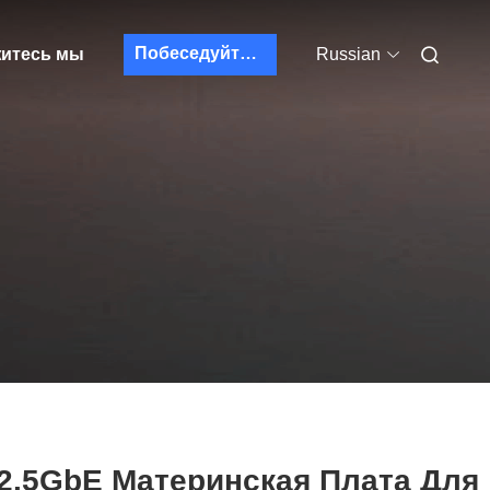
Побеседуйте теперь
итесь мы
Russian
 2.5GbE Материнская Плата Для