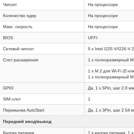
Чипсет
На процессоре
Количество ядер
На процессоре
Макс. скорость
На процессоре
BIOS
UFFI
Сетевой чипсет
5 x Intel I225-V/I226-V 
Слот расширения
1 x полноразмерный Mi
1 x M.2 для Wi-Fi (E-кл
1 x полноразмерный Mi
GPIO
Да, 1 x 5Pin, шаг 2.0 м
SIM-слот
1
Перемычка AutoStart
Да, 1 x 3Pin, шаг 2.54 
Передний ввод/вывод
Кнопка питания
1 x кнопка питания, 1 