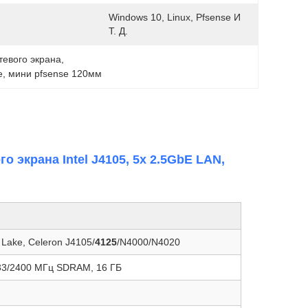
Windows 10, Linux, Pfsense И 
Т. Д.
тевого экрана
, 
e
, 
мини pfsense 120мм
 экрана Intel J4105, 5x 2.5GbE LAN,
 Lake, Celeron J4105/
4125
/N4000/N4020
3/2400 МГц SDRAM, 16 ГБ