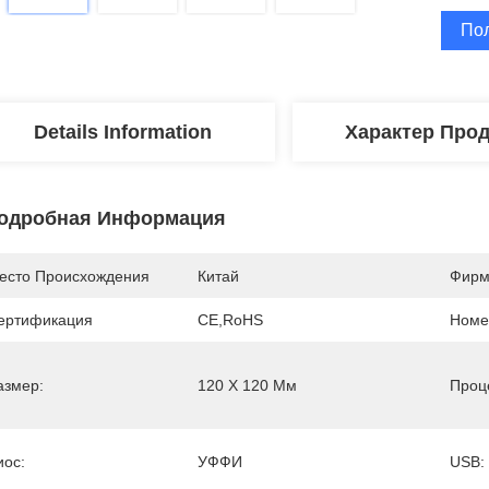
По
Details Information
Характер Про
одробная Информация
есто Происхождения
Китай
Фирм
ертификация
CE,RoHS
Номе
азмер:
120 Х 120 Мм
Проц
иос:
УФФИ
USB: