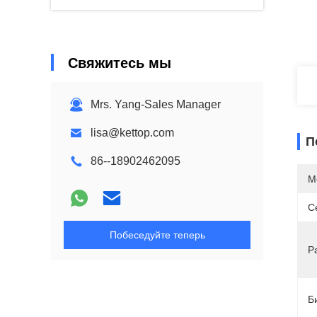
Свяжитесь мы
Mrs. Yang-Sales Manager
lisa@kettop.com
П
86--18902462095
М
С
Побеседуйте теперь
Р
Б