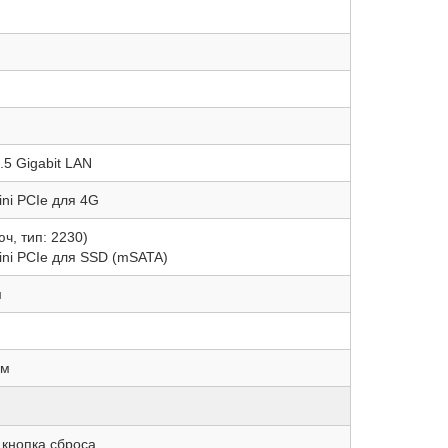
2.5 Gigabit LAN
ni PCIe для 4G
юч, тип: 2230)
ni PCIe для SSD (mSATA)
м
мм
x кнопка сброса