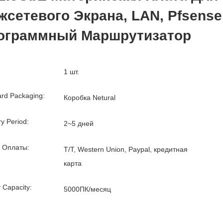
жсетевого Экрана, LAN, Pfsense
ограммный Маршрутизатор
1 шт.
rd Packaging:
Коробка Netural
ry Period:
2~5 дней
 Оплаты:
T/T, Western Union, Paypal, кредитная
карта
 Capacity:
5000ПК/месяц