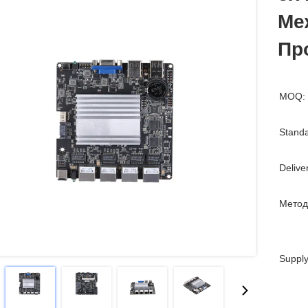
Ме
Пр
MOQ:
Standa
Delive
Метод
Supply