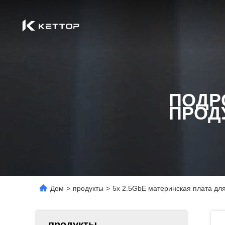
ПОДР
ПРОД
Дом
>
продукты
>
5x 2.5GbE материнская плата дл
продукты