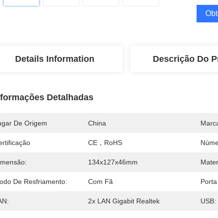
Obt
Details Information
Descrição Do P
nformações Detalhadas
ugar De Origem
China
Marc
rtificação
CE，RoHS
Núme
imensão:
134x127x46mm
Mater
odo De Resfriamento:
Com Fã
Porta 
AN:
2x LAN Gigabit Realtek
USB: