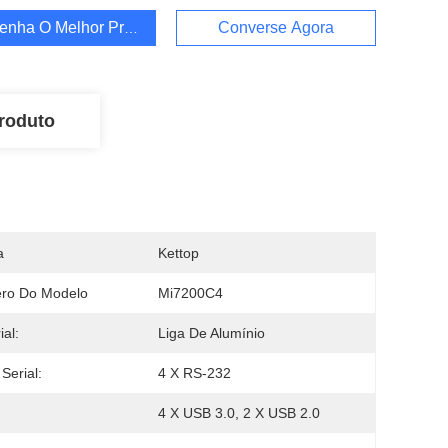
enha O Melhor Preço
Converse Agora
roduto
a
Kettop
ro Do Modelo
Mi7200C4
ial:
Liga De Alumínio
Serial:
4 X RS-232
4 X USB 3.0, 2 X USB 2.0