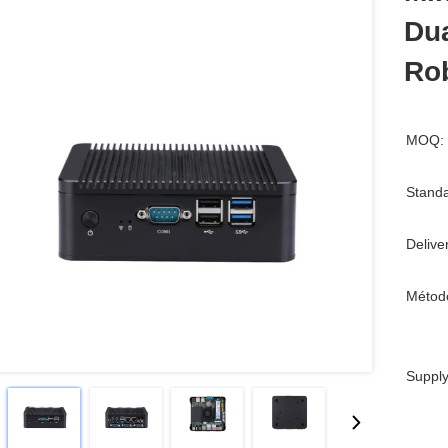
Du
Ro
MOQ:
Standa
Delive
Métod
Supply