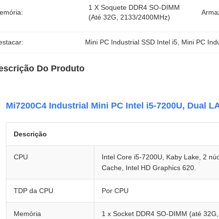
1 X Soquete DDR4 SO-DIMM 
emória:
Arma
(até 32G, 2133/2400MHz)
estacar:
Mini PC Industrial SSD Intel i5
, 
Mini PC Ind
escrição Do Produto
Mi7200C4 Industrial Mini PC Intel i5-7200U, Dual 
Descrição
CPU
Intel Core i5-7200U, Kaby Lake, 2 núc
Cache, Intel HD Graphics 620.
TDP da CPU
Por CPU
Memória
1 x Socket DDR4 SO-DIMM (até 32G