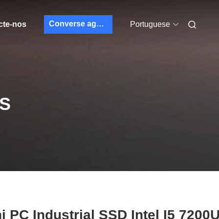
Converse agora
cte-nos
Portuguese
S
i PC Industrial SSD Intel I5 7200