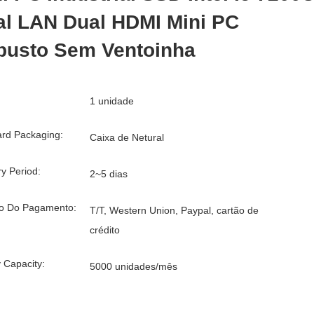
al LAN Dual HDMI Mini PC
busto Sem Ventoinha
1 unidade
rd Packaging:
Caixa de Netural
ry Period:
2~5 dias
o Do Pagamento:
T/T, Western Union, Paypal, cartão de
crédito
 Capacity:
5000 unidades/mês