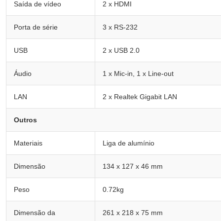
Saída de vídeo
2 x HDMI
Porta de série
3 x RS-232
USB
2 x USB 2.0
Áudio
1 x Mic-in, 1 x Line-out
LAN
2 x Realtek Gigabit LAN
Outros
Materiais
Liga de alumínio
Dimensão
134 x 127 x 46 mm
Peso
0.72kg
Dimensão da
261 x 218 x 75 mm