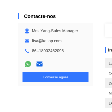
Contacte-nos
Mrs. Yang-Sales Manager
lisa@kettop.com
I
86--18902462095
L
Ce
Converse agora
D
M
L