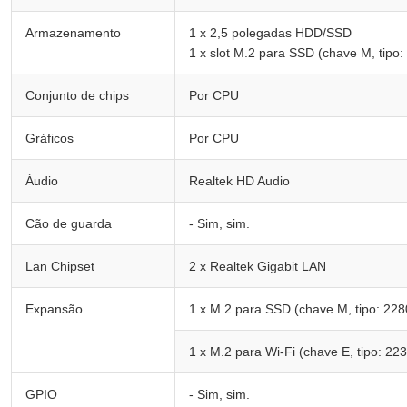
Armazenamento
1 x 2,5 polegadas HDD/SSD
1 x slot M.2 para SSD (chave M, tipo:
Conjunto de chips
Por CPU
Gráficos
Por CPU
Áudio
Realtek HD Audio
Cão de guarda
- Sim, sim.
Lan Chipset
2 x Realtek Gigabit LAN
Expansão
1 x M.2 para SSD (chave M, tipo: 228
1 x M.2 para Wi-Fi (chave E, tipo: 22
GPIO
- Sim, sim.