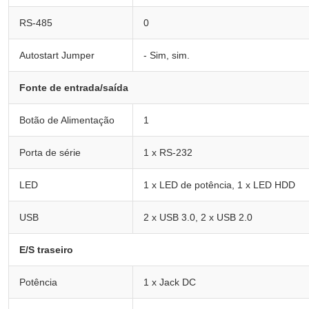
RS-485
0
Autostart Jumper
- Sim, sim.
Fonte de entrada/saída
Botão de Alimentação
1
Porta de série
1 x RS-232
LED
1 x LED de potência, 1 x LED HDD
USB
2 x USB 3.0, 2 x USB 2.0
E/S traseiro
Potência
1 x Jack DC