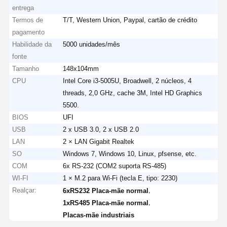
entrega
Termos de
T/T, Western Union, Paypal, cartão de crédito
pagamento
Habilidade da
5000 unidades/mês
fonte
Tamanho
148x104mm
CPU
Intel Core i3-5005U, Broadwell, 2 núcleos, 4
threads, 2,0 GHz, cache 3M, Intel HD Graphics
5500.
BIOS
UFI
USB
2 x USB 3.0, 2 x USB 2.0
LAN
2 × LAN Gigabit Realtek
SO
Windows 7, Windows 10, Linux, pfsense, etc.
COM
6x RS-232 (COM2 suporta RS-485)
WI-FI
1 × M.2 para Wi-Fi (tecla E, tipo: 2230)
Realçar:
,
6xRS232 Placa-mãe normal
,
1xRS485 Placa-mãe normal
Placas-mãe industriais