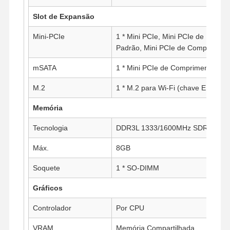
Slot de Expansão
Mini-PCIe
1 * Mini PCIe, Mini PCIe de Meio 
Padrão, Mini PCIe de Comprimento
mSATA
1 * Mini PCIe de Comprimento Tot
M.2
1 * M.2 para Wi-Fi (chave E, Tipo:
Memória
Tecnologia
DDR3L 1333/1600MHz SDRAM
Máx.
8GB
Soquete
1 * SO-DIMM
Gráficos
Casa
Produtos
Quem
Fábrica
Somos
Controlador
Por CPU
VRAM
Memória Compartilhada