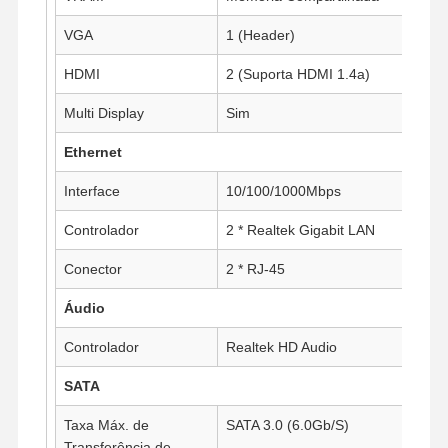
VGA
1 (Header)
Controle De
HDMI
Fale
2 (Suporta HDMI 1.4a)
Converse
Qualidade
Conosco
Agora
Multi Display
Sim
Firewall Mini PC
Ethernet
Mini PC industrial
Interface
10/100/1000Mbps
PC de Montagem em Rack 1U
Controlador
2 * Realtek Gigabit LAN
Conector
2 * RJ-45
Mini PC POE
Áudio
NAS Mini PC
Controlador
Realtek HD Audio
Celeron Mini PC
SATA
Core Mini PC
Taxa Máx. de
SATA 3.0 (6.0Gb/S)
Mini PC para Escritório
Transferência de