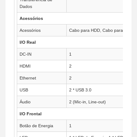
Dados
Placa-mãe industrial
Acessórios
Firewall da placa-mãe
Acessórios
Cabo para HDD, Cabo para Porta S
I/O Real
DC-IN
1
HDMI
2
Ethernet
2
USB
2 * USB 3.0
Áudio
2 (Mic-in, Line-out)
I/O Frontal
Botão de Energia
1