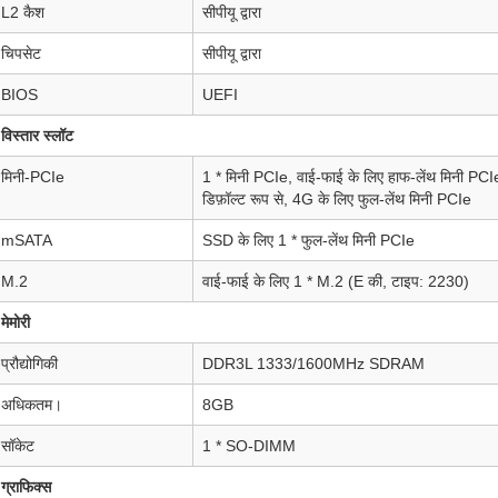
L2 कैश
सीपीयू द्वारा
चिपसेट
सीपीयू द्वारा
BIOS
UEFI
विस्तार स्लॉट
मिनी-PCIe
1 * मिनी PCIe, वाई-फाई के लिए हाफ-लेंथ मिनी PCI
डिफ़ॉल्ट रूप से, 4G के लिए फुल-लेंथ मिनी PCIe
mSATA
SSD के लिए 1 * फुल-लेंथ मिनी PCIe
M.2
वाई-फाई के लिए 1 * M.2 (E की, टाइप: 2230)
मेमोरी
प्रौद्योगिकी
DDR3L 1333/1600MHz SDRAM
अधिकतम।
8GB
सॉकेट
1 * SO-DIMM
ग्राफिक्स