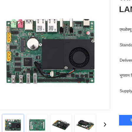
LAN
एमओक्यू
Standa
Delive
भुगतान व
Supply
स