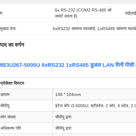
6x RS-232 (COM2 RS-485 को 
म:
वाईफ़ाई
सपोर्ट करता है)
रमुखता देना:
6xRS232 सामान्य मदरबोर्ड
, 
1xRS485 सामान्य मदरबो
्पाद का वर्णन
MB3U267-5005U 6xRS232 1xRS485 डुअल LAN मिनी पीसी i3-5
प्रोसेसर सिस्टम
आयाम
148 * 104mm
सीपीयू
इंटेल कोर i3-5005U, ब्रॉडवेल, 2 कोर, 4 थ्रेड, 
कोर संख्या
सीपीयू द्वारा
अधिकतम गति
सीपीयू द्वारा