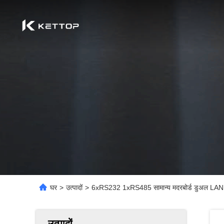
घर
>
उत्पादों
>
6xRS232 1xRS485 सामान्य मदरबोर्ड डुअल LAN मि
उत्पादों