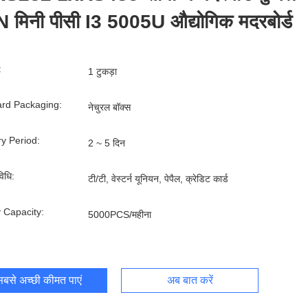
 मिनी पीसी I3 5005U औद्योगिक मदरबोर्ड
:
1 टुकड़ा
rd Packaging:
नेचुरल बॉक्स
ry Period:
2 ~ 5 दिन
िधि:
टी/टी, वेस्टर्न यूनियन, पेपैल, क्रेडिट कार्ड
 Capacity:
5000PCS/महीना
बसे अच्छी कीमत पाएं
अब बात करें