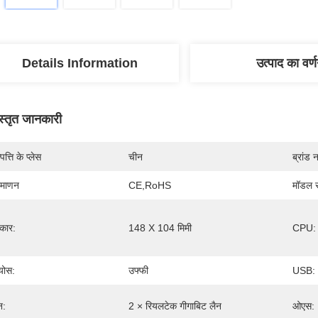
Details Information
उत्पाद का वर्
स्तृत जानकारी
पत्ति के प्लेस
चीन
ब्रांड 
रमाणन
CE,RoHS
मॉडल स
कार:
148 X 104 मिमी
CPU:
योस:
उफ्फी
USB:
न:
2 × रियलटेक गीगाबिट लैन
ओएस: