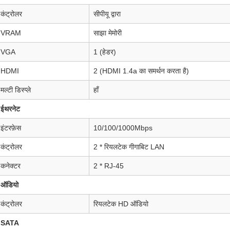
कंट्रोलर
सीपीयू द्वारा
VRAM
साझा मेमोरी
VGA
1 (हेडर)
HDMI
2 (HDMI 1.4a का समर्थन करता है)
मल्टी डिस्प्ले
हाँ
ईथरनेट
इंटरफ़ेस
10/100/1000Mbps
कंट्रोलर
2 * रियलटेक गीगाबिट LAN
कनेक्टर
2 * RJ-45
ऑडियो
कंट्रोलर
रियलटेक HD ऑडियो
SATA