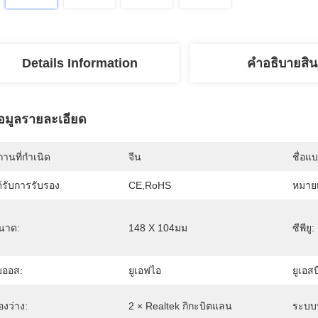
Details Information
คําอธิบายสิน
้อมูลรายละเอียด
านที่กำเนิด
จีน
ชื่อแ
้รับการรับรอง
CE,RoHS
หมายเ
นาด:
148 X 104มม
ซีพียู:
บออส:
ยูเอฟไอ
ยูเอสบ
องว่าง:
2 × Realtek กิกะบิตแลน
ระบบป