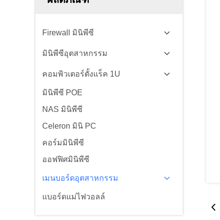
Firewall มินิพีซี
มินิพีซีอุตสาหกรรม
คอมพิวเตอร์ตั้งแร็ค 1U
มินิพีซี POE
NAS มินิพีซี
Celeron มินิ PC
คอร์มมินิพีซี
ออฟฟิศมินิพีซี
เมนบอร์ดอุตสาหกรรม
แบอร์ดแม่ไฟวอลล์