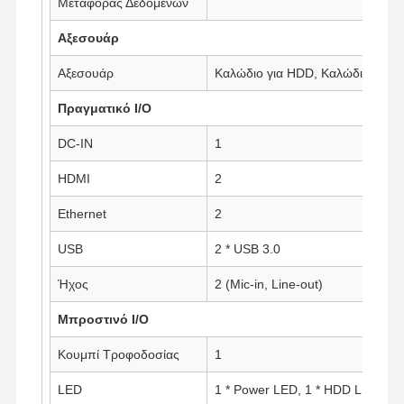
Μεταφοράς Δεδομένων
Βιομηχανική μητρική πλακέτα
Αξεσουάρ
Μητρική πλακέτα firewall
Αξεσουάρ
Καλώδιο για HDD, Καλώδιο για Σ
Πραγματικό I/O
DC-IN
1
HDMI
2
Ethernet
2
USB
2 * USB 3.0
Ήχος
2 (Mic-in, Line-out)
Μπροστινό I/O
Κουμπί Τροφοδοσίας
1
LED
1 * Power LED, 1 * HDD LED