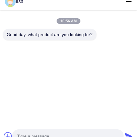
lisa
+86 18902462095
Συνομιλία τώρα
10:56 AM
Good day, what product are you looking for?
Αποκτήστε Την Καλύτερη Τιμή Για
Μητρική πλακέτα Mini PC I3 5005U
Βιομηχανική Μητρική πλακέτα με 6xRS232
1xRS485 Dual LAN
Να συνεχίσει
Αρχική
Περίπου
επαφή
Desktop
Σελίδα
εμείς
Site
Sitemap
Πολιτική μυστικότητας
Ποιότητα
Φάιργουολ Μίνι PC
Κινεζικό εργοστάσιο.Copyright © 2026
Shenzhen Kettop Technolgy Limited. All Rights Reserved.