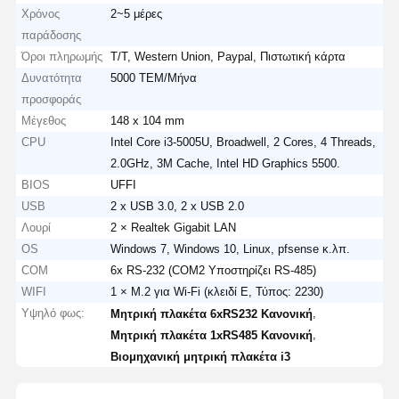
Χρόνος
2~5 μέρες
παράδοσης
Όροι πληρωμής
T/T, Western Union, Paypal, Πιστωτική κάρτα
Δυνατότητα
5000 ΤΕΜ/Μήνα
προσφοράς
Μέγεθος
148 x 104 mm
CPU
Intel Core i3-5005U, Broadwell, 2 Cores, 4 Threads,
2.0GHz, 3M Cache, Intel HD Graphics 5500.
BIOS
UFFI
USB
2 x USB 3.0, 2 x USB 2.0
Λουρί
2 × Realtek Gigabit LAN
OS
Windows 7, Windows 10, Linux, pfsense κ.λπ.
COM
6x RS-232 (COM2 Υποστηρίζει RS-485)
WIFI
1 × M.2 για Wi-Fi (κλειδί E, Τύπος: 2230)
Υψηλό φως:
,
Μητρική πλακέτα 6xRS232 Κανονική
,
Μητρική πλακέτα 1xRS485 Κανονική
Βιομηχανική μητρική πλακέτα i3