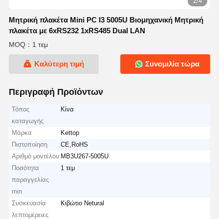
3/4
Μητρική πλακέτα Mini PC I3 5005U Βιομηχανική Μητρική
πλακέτα με 6xRS232 1xRS485 Dual LAN
MOQ：1 τεμ
Καλύτερη τιμή
Συνομιλία τώρα
Περιγραφή Προϊόντων
Τόπος
Κίνα
καταγωγής
Μάρκα
Kettop
Πιστοποίηση
CE,RoHS
Αριθμό μοντέλου
MB3U267-5005U
Ποσότητα
1 τεμ
παραγγελίας
min
Συσκευασία
Κιβώτιο Netural
λεπτομέρειες