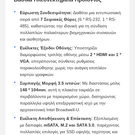
Εύρωστη Συνδεσιμότητα:
Διαθέτει μια εντυπωσιακή
σειρά από
7 Σειριακές Θύρες
(6 * RS-232, 1 * RS-
485), καθιστώντας την ιδανική για τη σύνδεση
πολλαπλών παλαιότερων βιομηχανικών συσκευών
και αισθητήρων.
Ευέλικτες Έξοδοι Οθόνης:
Υποστηρίζει
διαμορφώσεις τριπλής οθόνης μέσω
2 * HDMI και 1 *
VGA
, επιτρέποντας σύνθετες ρυθμίσεις
παρακολούθησης χωρίς την ανάγκη επιπλέον
καρτών γραφικών.
Συμπαγής Μορφή 3.5 ιντσών:
Με διαστάσεις μόλις
148 * 104mm
, αυτή η πλακέτα ταιριάζει σε
περιβάλλοντα με περιορισμένο χώρο, διατηρώντας
παράλληλα υψηλή επεξεργαστική ισχύ με την
αρχιτεκτονική Intel Broadwell-U.
Ευέλικτη Αποθήκευση & Επέκταση:
Εξοπλισμένη
με διεπαφές
mSATA, M.2 και SATA 3.0
, παρέχοντας
πολλαπλές επιλογές για SSD υψηλής ταχύτητας και