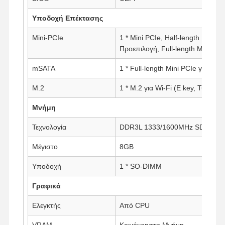
Υποδοχή Επέκτασης
Mini-PCIe
1 * Mini PCIe, Half-length Mini PC
Προεπιλογή, Full-length Mini PCI
mSATA
1 * Full-length Mini PCIe για SSD
M.2
1 * M.2 για Wi-Fi (E key, Τύπος: 
Μνήμη
Τεχνολογία
DDR3L 1333/1600MHz SDRAM
Μέγιστο
8GB
Υποδοχή
1 * SO-DIMM
Γραφικά
Αρχική
Προϊόντα
Σχετικά Με
Γύρος
Σελίδα
Εμάς
Εργοστασίων
Ελεγκτής
Από CPU
VRAM
Κοινόχρηστη Μνήμη