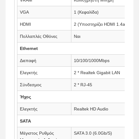
VGA
1 (Κεφαλίδα)
Ποιοτικός
Επαφή
Συνομιλία
HDMI
2 (Υποστηρίζει HDMI 1.4a)
Έλεγχος
Τώρα
Πολλαπλές Οθόνες
Ναι
Φάιργουολ Μίνι PC
Ethernet
Βιομηχανικό μίνι PC
Διεπαφή
10/100/1000Mbps
Υπολογιστής Rack 1U
Ελεγκτής
2 * Realtek Gigabit LAN
POE Mini PC
Σύνδεσμος
2 * RJ-45
Ήχος
Μίνι υπολογιστής NAS
Ελεγκτής
Realtek HD Audio
Celeron Μίνι PC
SATA
Core Mini PC
Μέγιστος Ρυθμός
SATA 3.0 (6.0Gb/S)
Μίνι PC Γραφείου