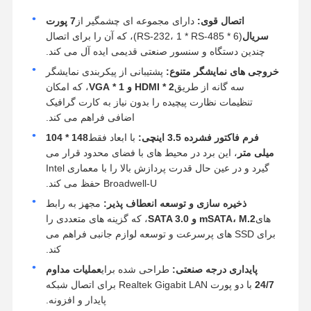
اتصال قوی:
دارای مجموعه ای چشمگیر از
7 پورت
سریال
(6 * RS-232، 1 * RS-485)، که آن را برای اتصال
چندین دستگاه و سنسور صنعتی قدیمی ایده آل می کند.
خروجی های نمایشگر متنوع:
پشتیبانی از پیکربندی نمایشگر
سه گانه از طریق
2 * HDMI و 1 * VGA
، که امکان
تنظیمات نظارت پیچیده را بدون نیاز به کارت گرافیک
اضافی فراهم می کند.
فرم فاکتور فشرده 3.5 اینچی:
با ابعاد فقط
148 * 104
میلی متر
، این برد در محیط های با فضای محدود قرار می
گیرد و در عین حال قدرت پردازش بالا را با معماری Intel
Broadwell-U حفظ می کند.
ذخیره سازی و توسعه انعطاف پذیر:
مجهز به رابط
های
mSATA، M.2 و SATA 3.0
، که گزینه های متعددی را
برای SSD های پرسرعت و توسعه لوازم جانبی فراهم می
کند.
پایداری درجه صنعتی:
طراحی شده برای
عملیات مداوم
24/7
با دو پورت Realtek Gigabit LAN برای اتصال شبکه
پایدار و افزونه.