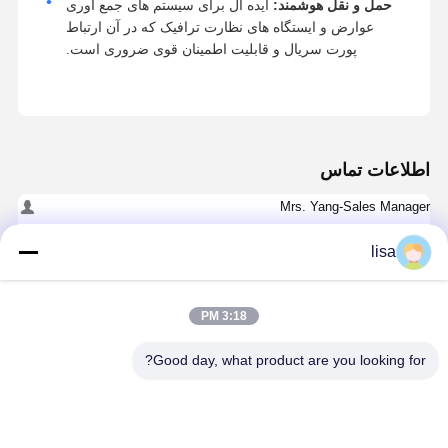
حمل و نقل هوشمند:
ایده آل برای سیستم های جمع آوری
عوارض و ایستگاه های نظارت ترافیک که در آن ارتباط
پورت سریال و قابلیت اطمینان قوی ضروری است.
اطلاعات تماس
Mrs. Yang-Sales Manager
اتاق 109، ساختمان C، پارک فناوری گانلی، جامعه گانکنگ، منطقه زیر
منطقه بوجی، منطقه لونگگانگ، شنژن.
lisa
+86 18902462095
3:18 PM
حالا حرف بزن
Good day, what product are you looking for?
بهترين قيمت رو براي
6xRS232 1xRS485 مادربرد معمولی دو لاین مینی PC