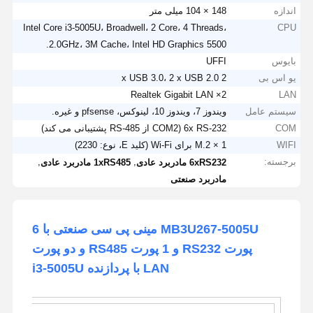
اندازه
148 × 104 میلی متر
Intel Core i3-5005U، Broadwell، 2 Core، 4 Threads،
CPU
2.0GHz، 3M Cache، Intel HD Graphics 5500.
بایوس
UFFI
یو اس بی
2 x USB 3.0، 2 x USB 2.0
2× Realtek Gigabit LAN
LAN
سیستم عامل
ویندوز 7، ویندوز 10، لینوکس، pfsense و غیره.
COM
6x RS-232 (COM2 از RS-485 پشتیبانی می کند)
WIFI
1 × M.2 برای Wi-Fi (کلید E، نوع: 2230)
برجسته:
,
,
6xRS232 مادربرد عادی
1xRS485 مادربرد عادی
مادربرد صنعتی
MB3U267-5005U مینی پی سی صنعتی با 6
پورت RS232 و 1 پورت RS485 و دو پورت
LAN با پردازنده i3-5005U