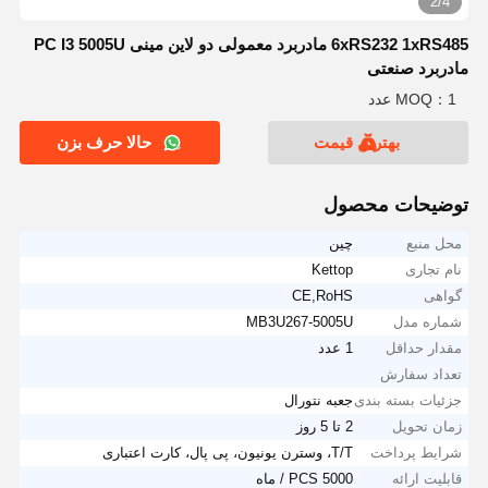
2/4
6xRS232 1xRS485 مادربرد معمولی دو لاین مینی PC I3 5005U
مادربرد صنعتی
MOQ：1 عدد
بهترین قیمت
حالا حرف بزن
توضیحات محصول
محل منبع
چین
نام تجاری
Kettop
گواهی
CE,RoHS
شماره مدل
MB3U267-5005U
مقدار حداقل
1 عدد
تعداد سفارش
جزئیات بسته بندی
جعبه نتورال
زمان تحویل
2 تا 5 روز
شرایط پرداخت
T/T، وسترن یونیون، پی پال، کارت اعتباری
قابلیت ارائه
5000 PCS / ماه