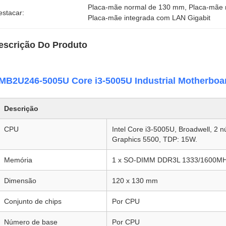
Placa-mãe normal de 130 mm
, 
Placa-mãe 
estacar:
Placa-mãe integrada com LAN Gigabit
escrição Do Produto
MB2U246-5005U Core i3-5005U Industrial Motherboa
Descrição
CPU
Intel Core i3-5005U, Broadwell, 2 
Graphics 5500, TDP: 15W.
Memória
1 x SO-DIMM DDR3L 1333/1600MH
Dimensão
120 x 130 mm
Conjunto de chips
Por CPU
Número de base
Por CPU