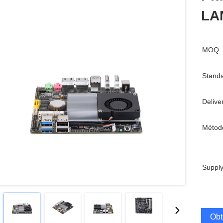
LAN
MOQ:
Standa
Delive
Métod
Supply
Obt