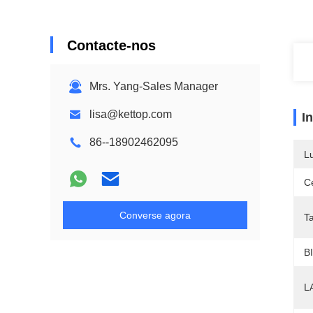
Contacte-nos
Mrs. Yang-Sales Manager
lisa@kettop.com
I
86--18902462095
L
Ce
Converse agora
T
B
L