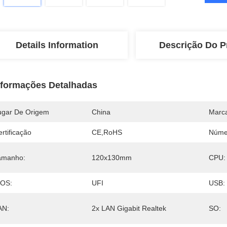
Details Information
Descrição Do P
nformações Detalhadas
ugar De Origem
China
Marc
rtificação
CE,RoHS
Núme
amanho:
120x130mm
CPU:
IOS:
UFI
USB:
AN:
2x LAN Gigabit Realtek
SO: