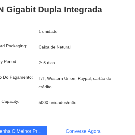
 Gigabit Dupla Integrada
1 unidade
rd Packaging:
Caixa de Netural
ry Period:
2~5 dias
o Do Pagamento:
T/T, Western Union, Paypal, cartão de
crédito
 Capacity:
5000 unidades/mês
enha O Melhor Preço
Converse Agora