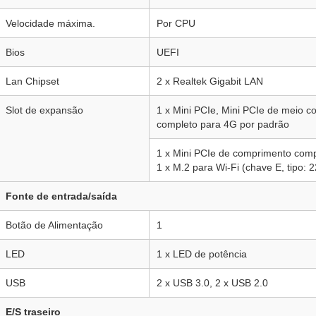
Velocidade máxima.
Por CPU
Bios
UEFI
Lan Chipset
2 x Realtek Gigabit LAN
Slot de expansão
1 x Mini PCIe, Mini PCIe de meio 
completo para 4G por padrão
1 x Mini PCIe de comprimento com
1 x M.2 para Wi-Fi (chave E, tipo: 
Fonte de entrada/saída
Botão de Alimentação
1
LED
1 x LED de potência
USB
2 x USB 3.0, 2 x USB 2.0
E/S traseiro