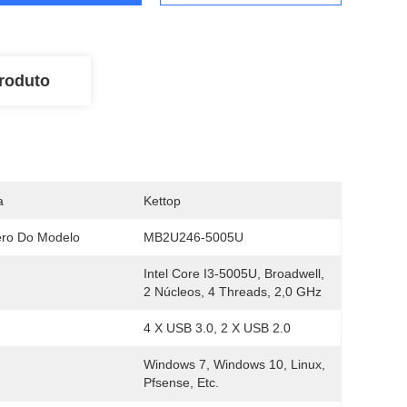
roduto
a
Kettop
ro Do Modelo
MB2U246-5005U
Intel Core I3-5005U, Broadwell, 
2 Núcleos, 4 Threads, 2,0 GHz
4 X USB 3.0, 2 X USB 2.0
Windows 7, Windows 10, Linux, 
Pfsense, Etc.