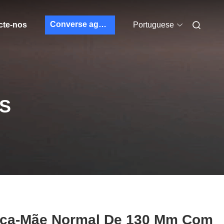
Converse agora
cte-nos
Portuguese
S
aca-Mãe Normal De 130 Mm Com