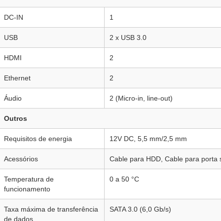
DC-IN
1
USB
2 x USB 3.0
HDMI
2
Ethernet
2
Áudio
2 (Micro-in, line-out)
Outros
Requisitos de energia
12V DC, 5,5 mm/2,5 mm
Acessórios
Cable para HDD, Cable para porta s
Temperatura de
0 a 50 °C
funcionamento
Taxa máxima de transferência
SATA 3.0 (6,0 Gb/s)
de dados