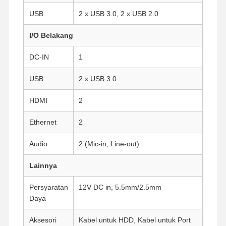
USB
2 x USB 3.0, 2 x USB 2.0
I/O Belakang
Kontrol
Hubungi
Bicara
Kualitas
Kami
Sekarang
DC-IN
1
Firewall Mini PC
USB
2 x USB 3.0
PC Mini Industri
HDMI
2
1U Rackmount PC
Ethernet
2
PC Mini POE
Audio
2 (Mic-in, Line-out)
NAS Mini PC
Lainnya
Celeron Mini PC
Persyaratan
12V DC in, 5.5mm/2.5mm
Daya
Core Mini PC
Aksesori
Kabel untuk HDD, Kabel untuk Port
PC Mini Kantor