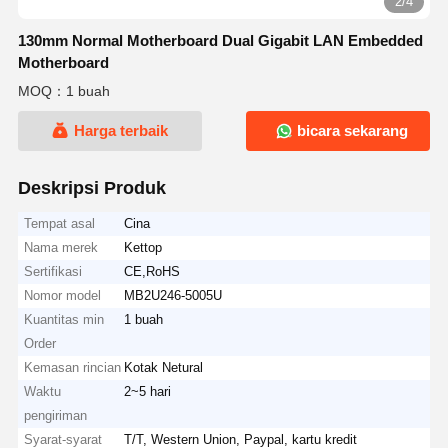
2/4
130mm Normal Motherboard Dual Gigabit LAN Embedded
Motherboard
MOQ：1 buah
Harga terbaik
bicara sekarang
Deskripsi Produk
Tempat asal
Cina
Nama merek
Kettop
Sertifikasi
CE,RoHS
Nomor model
MB2U246-5005U
Kuantitas min
1 buah
Order
Kemasan rincian
Kotak Netural
Waktu
2~5 hari
pengiriman
Syarat-syarat
T/T, Western Union, Paypal, kartu kredit