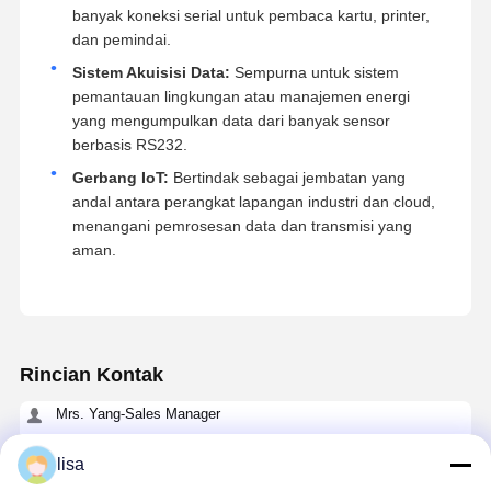
banyak koneksi serial untuk pembaca kartu, printer,
dan pemindai.
Sistem Akuisisi Data:
Sempurna untuk sistem
pemantauan lingkungan atau manajemen energi
yang mengumpulkan data dari banyak sensor
berbasis RS232.
Gerbang IoT:
Bertindak sebagai jembatan yang
andal antara perangkat lapangan industri dan cloud,
menangani pemrosesan data dan transmisi yang
aman.
Rincian Kontak
Mrs. Yang-Sales Manager
Ruang 109, Bangunan C, Taman Teknologi Ganli, Komunitas
Gankeng, Subdistrik Buji, Distrik Longgang, Shenzhen.
lisa
+86 18902462095