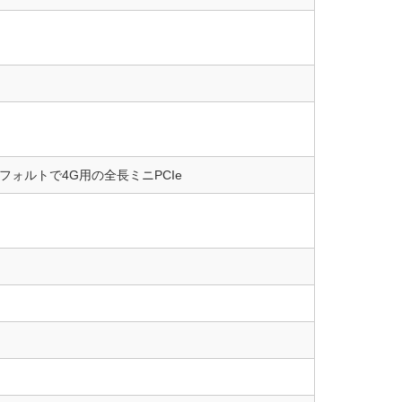
Ie,デフォルトで4G用の全長ミニPCIe