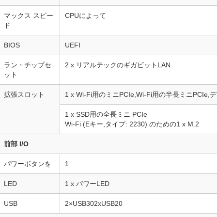
マックス スピー
CPUによって
ド
BIOS
UEFI
ラン・チップセ
2 x リアルテックのギガビットLAN
ット
拡張スロット
1 x Wi-Fi用のミニPCIe,Wi-Fi用の半長ミニPC
1 x SSD用の全長ミニ PCIe
Wi-Fi (Eキー,タイプ: 2230) のための1 x M.2
前部 I/O
パワーボタンを
1
LED
1 x パワーLED
USB
2×USB302xUSB20