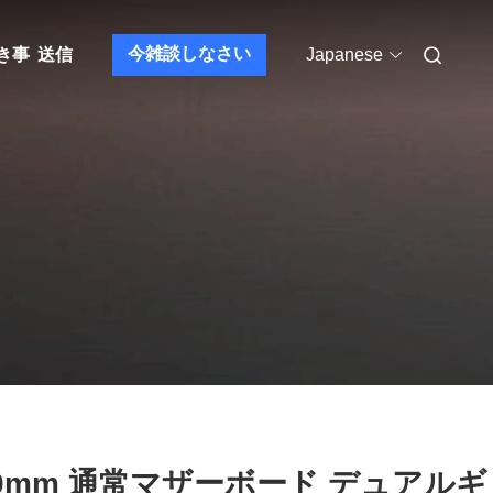
今雑談しなさい
き事
送信
Japanese
30mm 通常マザーボード デュアルギ