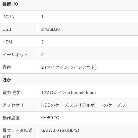
後部 I/O
DC-IN
1
USB
2×USB30
HDMI
2
イーサネット
2
音声
2 (マイクイン,ラインアウト)
ほか
電力 需要
12V DC イン 5.5mm/2.5mm
アクセサリー
HDDのケーブル,シリアルポートのケーブル
動作温度
0〜50 °C
最大データ転送
SATA 3.0 (6.0Gb/S)
速度