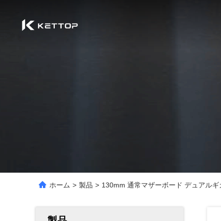
ホーム
>
製品
>
130mm 通常マザーボード デュアル
製品