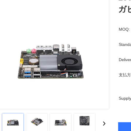
ガ
MOQ:
Standa
Delive
支払方
Supply