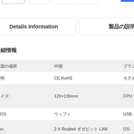
Details Information
製品の説
詳細情報
起源の場所
中国
ブラ
証明
CE,RoHS
モデ
イズ:
120×130mm
CPU:
IOS:
ウッフィ
USB:
an:
2 X Realtek ギガビット LAN
OS: