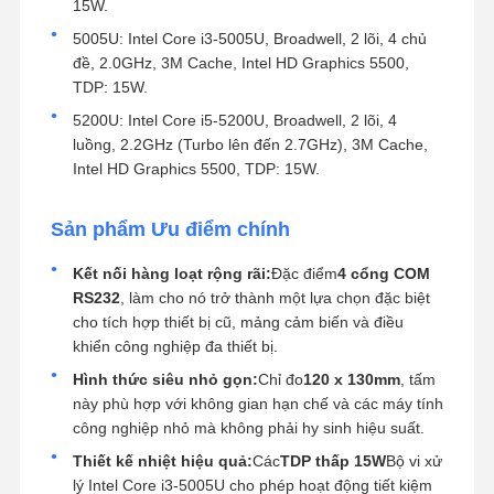
15W.
5005U: Intel Core i3-5005U, Broadwell, 2 lõi, 4 chủ
đề, 2.0GHz, 3M Cache, Intel HD Graphics 5500,
TDP: 15W.
5200U: Intel Core i5-5200U, Broadwell, 2 lõi, 4
luồng, 2.2GHz (Turbo lên đến 2.7GHz), 3M Cache,
Intel HD Graphics 5500, TDP: 15W.
Sản phẩm Ưu điểm chính
Kết nối hàng loạt rộng rãi:
Đặc điểm
4 cổng COM
RS232
, làm cho nó trở thành một lựa chọn đặc biệt
cho tích hợp thiết bị cũ, mảng cảm biến và điều
khiển công nghiệp đa thiết bị.
Hình thức siêu nhỏ gọn:
Chỉ đo
120 x 130mm
, tấm
này phù hợp với không gian hạn chế và các máy tính
công nghiệp nhỏ mà không phải hy sinh hiệu suất.
Thiết kế nhiệt hiệu quả:
Các
TDP thấp 15W
Bộ vi xử
lý Intel Core i3-5005U cho phép hoạt động tiết kiệm