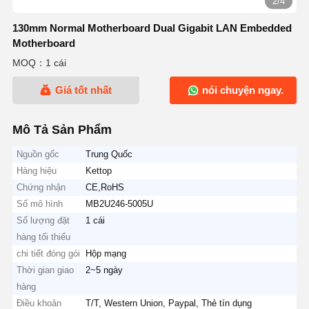
2/4
130mm Normal Motherboard Dual Gigabit LAN Embedded
Motherboard
MOQ：1 cái
Giá tốt nhất
nói chuyện ngay.
Mô Tả Sản Phẩm
Nguồn gốc
Trung Quốc
Hàng hiệu
Kettop
Chứng nhận
CE,RoHS
Số mô hình
MB2U246-5005U
Số lượng đặt
1 cái
hàng tối thiểu
chi tiết đóng gói
Hộp mạng
Thời gian giao
2~5 ngày
hàng
Điều khoản
T/T, Western Union, Paypal, Thẻ tín dụng