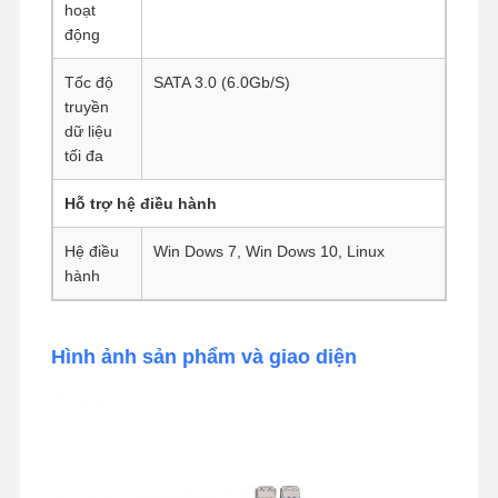
hoạt
động
Bo mạch chủ công nghiệp
Bảng chủ tường lửa
Tốc độ
SATA 3.0 (6.0Gb/S)
truyền
dữ liệu
tối đa
Hỗ trợ hệ điều hành
Hệ điều
Win Dows 7, Win Dows 10, Linux
hành
Hình ảnh sản phẩm và giao diện