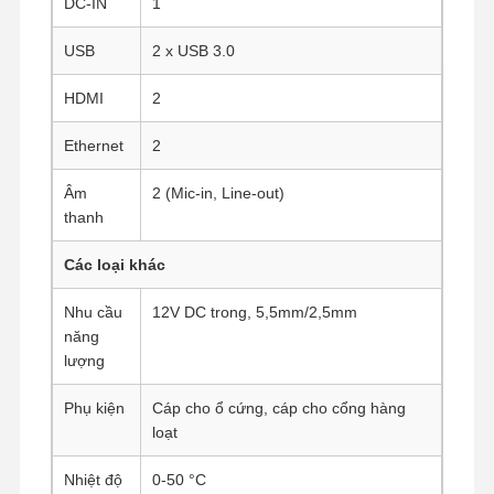
DC-IN
1
USB
2 x USB 3.0
Kiểm Soát
Liên Hệ
Nói Chuyện
HDMI
2
Chất Lượng
Chúng Tôi
Ngay.
Ethernet
2
Tường lửa Mini PC
Âm
2 (Mic-in, Line-out)
Máy tính mini công nghiệp
thanh
Máy tính gắn rack 1U
Các loại khác
Máy tính mini POE
Nhu cầu
12V DC trong, 5,5mm/2,5mm
năng
NAS Mini PC
lượng
Celeron Mini PC
Phụ kiện
Cáp cho ổ cứng, cáp cho cổng hàng
loạt
Core Mini PC
Nhiệt độ
0-50 °C
Máy tính mini văn phòng