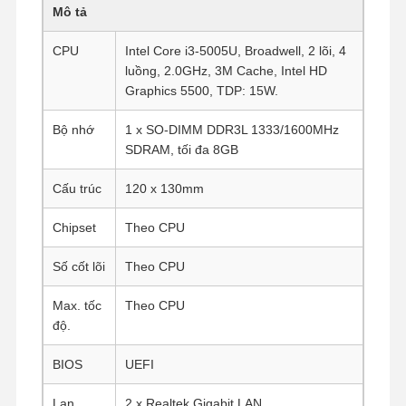
Mô tả
CPU
Intel Core i3-5005U, Broadwell, 2 lõi, 4
luồng, 2.0GHz, 3M Cache, Intel HD
Graphics 5500, TDP: 15W.
Bộ nhớ
1 x SO-DIMM DDR3L 1333/1600MHz
SDRAM, tối đa 8GB
Cấu trúc
120 x 130mm
Chipset
Theo CPU
Số cốt lõi
Theo CPU
Max. tốc
Theo CPU
độ.
BIOS
UEFI
Lan
2 x Realtek Gigabit LAN