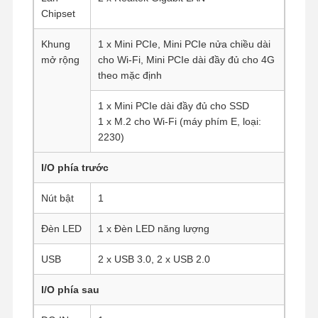
Chipset
Khung
1 x Mini PCIe, Mini PCIe nửa chiều dài
mở rộng
cho Wi-Fi, Mini PCIe dài đầy đủ cho 4G
theo mặc định
1 x Mini PCIe dài đầy đủ cho SSD
1 x M.2 cho Wi-Fi (máy phím E, loại:
2230)
I/O phía trước
Nút bật
1
Đèn LED
1 x Đèn LED năng lượng
USB
2 x USB 3.0, 2 x USB 2.0
Nhà
Sản Phẩm
Về Chúng
Tham Quan
Tôi
Nhà Máy
I/O phía sau