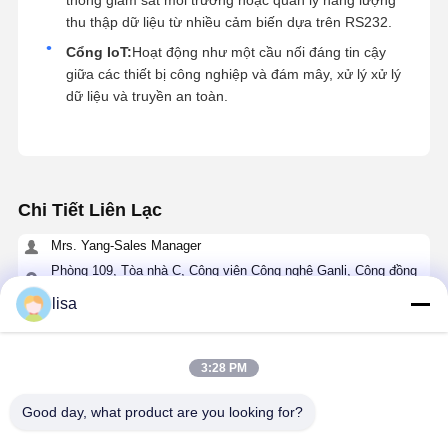
thống giám sát môi trường hoặc quản lý năng lượng
thu thập dữ liệu từ nhiều cảm biến dựa trên RS232.
Cổng IoT:
Hoạt động như một cầu nối đáng tin cậy
giữa các thiết bị công nghiệp và đám mây, xử lý xử lý
dữ liệu và truyền an toàn.
Chi Tiết Liên Lạc
Mrs. Yang-Sales Manager
Phòng 109, Tòa nhà C, Công viên Công nghệ Ganli, Cộng đồng
Gankeng, Phường Buji, Quận Longgang, Thâm Quyến.
lisa
+86 18902462095
nói chuyện ngay.
3:28 PM
Good day, what product are you looking for?
Nhận Giá Tốt Nhất Cho