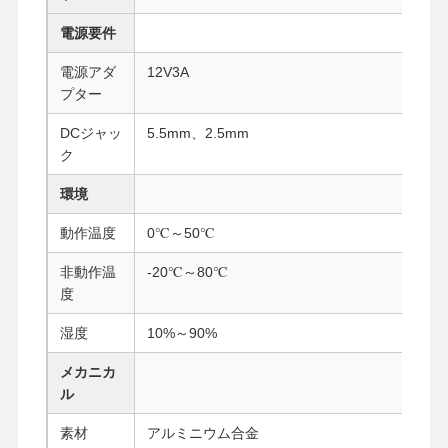
電源要件
品質管理
お問い合わせ
今雑談しなさ
電源アダ
12V3A
い
プター
DCジャッ
5.5mm、2.5mm
ファイアウォール ミニPC
ク
産業小型PC
環境
1UラックマウントPC
動作温度
0℃～50℃
POE ミニ PC
非動作温
-20℃～80℃
度
NAS ミニPC
湿度
10%～90%
セルロンミニPC
メカニカ
コアミニPC
ル
オフィスミニPC
素材
アルミニウム合金