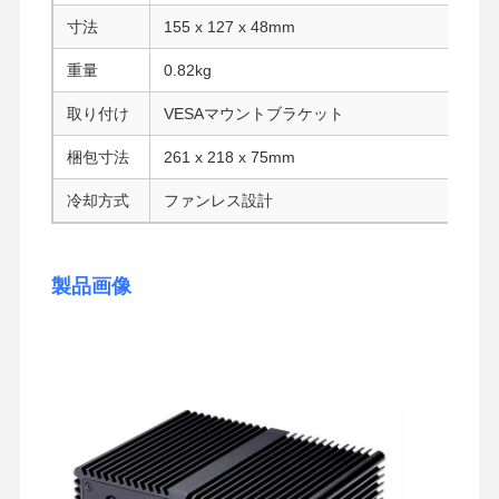
産業用マザーボード
寸法
155 x 127 x 48mm
重量
0.82kg
ファイアウォールのマザーボード
取り付け
VESAマウントブラケット
梱包寸法
261 x 218 x 75mm
冷却方式
ファンレス設計
製品画像