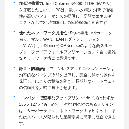
超低消費電力:
Intel Celeron N4000（TDP 6Wのみ）
を搭載したこのミニPCは、最小限の電力消費で信頼
性の高いパフォーマンスを提供し、高額なエネルギー
コストなしで24時間365日の連続稼働に最適です。
優れたネットワーク汎用性:
5つの専用LANポートを
備え、マルチWAN、LANセグメンテーション
（VLAN）、pfSenseやOPNsenseのような高スルー
プットファイアウォールアプリケーションを含む複雑
なネットワーク構成に最適です。
静音・防塵設計:
ファンレスアルミニウムシャーシは
効率的なパッシブ冷却を提供し、完全に静かな動作を
保証し、ほこりの蓄積を防ぎ、長期的なハードウェア
の信頼性を大幅に向上させます。
コンパクトで堅牢なフットプリント:
サイズはわずか
155 x 127 x 48mmで、小型で耐久性のあるデザイン
は、サーバーラック、ネットワークキャビネット、ま
たはスペースが限られた産業環境に簡単に統合できま
す。