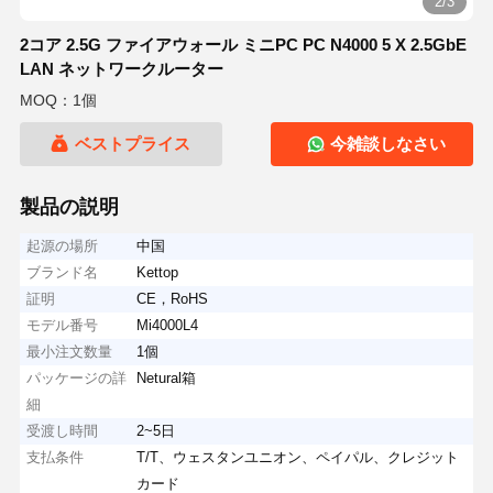
2/3
2コア 2.5G ファイアウォール ミニPC PC N4000 5 X 2.5GbE
LAN ネットワークルーター
MOQ：1個
ベストプライス
今雑談しなさい
製品の説明
起源の場所
中国
ブランド名
Kettop
証明
CE，RoHS
モデル番号
Mi4000L4
最小注文数量
1個
パッケージの詳
Netural箱
細
受渡し時間
2~5日
支払条件
T/T、ウェスタンユニオン、ペイパル、クレジット
カード