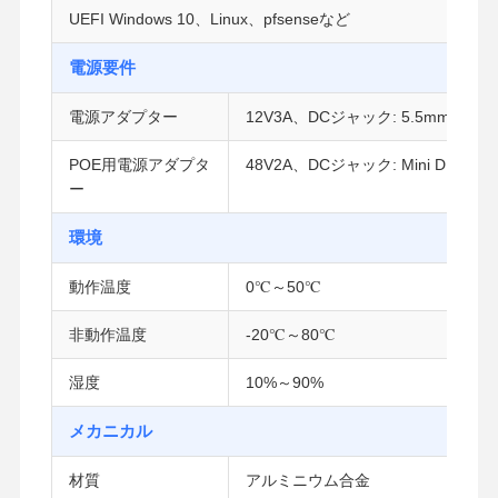
UEFI Windows 10、Linux、pfsenseなど
電源要件
品質管理
お問い合わせ
今雑談しなさ
い
電源アダプター
12V3A、DCジャック: 5.5mm/2.5mm
ファイアウォール ミニPC
POE用電源アダプタ
48V2A、DCジャック: Mini DIN (オ
ー
産業小型PC
環境
1UラックマウントPC
動作温度
0℃～50℃
POE ミニ PC
非動作温度
-20℃～80℃
NAS ミニPC
湿度
10%～90%
セルロンミニPC
コアミニPC
メカニカル
オフィスミニPC
材質
アルミニウム合金