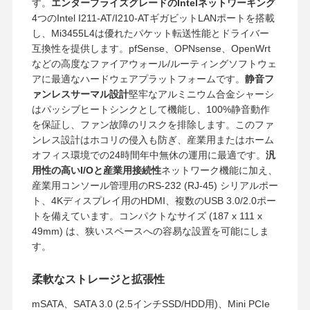
す。
エンタープライズグレードのIntelネットワーキング
4つのIntel I211-AT/I210-ATギガビットLANポートを搭載
し、Mi3455L4は優れたパケット転送性能とドライバー
互換性を提供します。pfSense、OPNsense、OpenWrt
などの高度なファイアウォール/ルーティングソフトウェ
アに最適なハードウェアプラットフォームです。
静音フ
ァンレスサーマル設計
堅牢なアルミニウム合金シャーシ
はパッシブヒートシンクとして機能し、100%静音動作
を保証し、ファン故障のリスクを排除します。このファ
ンレス設計はホコリの侵入も防ぎ、産業用またはホーム
オフィス環境での24時間年中無休の運用に最適です。
汎
用性の高いI/Oと産業用接続性
ネットワーク機能に加え、
産業用コンソール管理用のRS-232 (RJ-45) シリアルポー
ト、4Kディスプレイ用のHDMI、複数のUSB 3.0/2.0ポー
トを備えています。コンパクトなサイズ (187 x 111 x
49mm) は、狭いスペースへの容易な設置を可能にしま
す。
柔軟なストレージと拡張性
mSATA、SATA 3.0 (2.5インチSSD/HDD用)、Mini PCIe