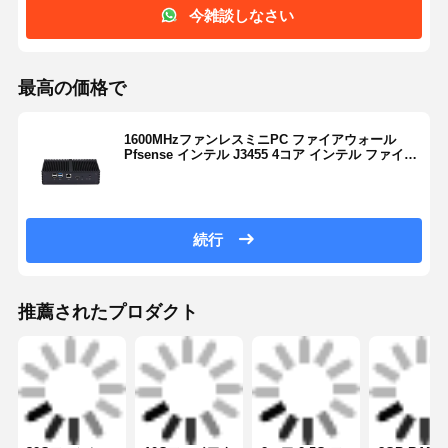
連絡先の詳細
Mrs. Yang-Sales Manager
部屋109 建物C ガンリ技術公園 ガンケンコミュニティ ブルジ・
サブ地区 ロンガン地区 シェンゼン
+86 18902462095
今雑談しなさい
最高の価格で
1600MHzファンレスミニPC ファイアウォール
Pfsense インテル J3455 4コア インテル ファイア
ウォール ギガビット LAN
続行