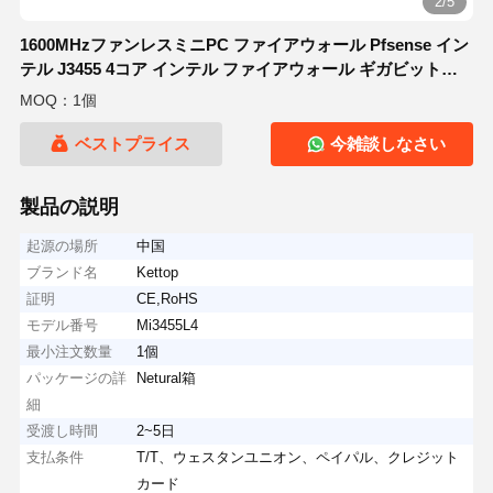
2/5
1600MHzファンレスミニPC ファイアウォール Pfsense イン
テル J3455 4コア インテル ファイアウォール ギガビット
LAN
MOQ：1個
ベストプライス
今雑談しなさい
製品の説明
起源の場所
中国
ブランド名
Kettop
証明
CE,RoHS
モデル番号
Mi3455L4
最小注文数量
1個
パッケージの詳
Netural箱
細
受渡し時間
2~5日
支払条件
T/T、ウェスタンユニオン、ペイパル、クレジット
カード