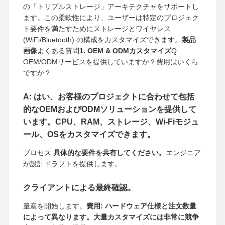
の「トリプルストレージ」アーキテクチャをサポートし
ます。この柔軟性により、ユーザーは特定のプロジェク
ト要件を満たすためにストレージとワイヤレス
(WiFi/Bluetooth) の構成をカスタマイズできます。
製品
画像
よくある質問
1. OEM & ODMカスタマイズ
Q:
OEM/ODMサービスを提供していますか？費用はいくら
ですか？
A: はい、お客様のプロジェクトに合わせて包括
的なOEMおよびODMソリューションを提供して
います。CPU、RAM、ストレージ、Wi-Fiモジュ
ール、OSをカスタマイズできます。
プロセス:
具体的な要件を共有してください。
エンジニア
が設計ドラフトを提供します。
クライアントによる最終確認。
量産を開始します。
費用: ハードウェア仕様と注文数量
によって異なります。大量カスタマイズには非常に競争