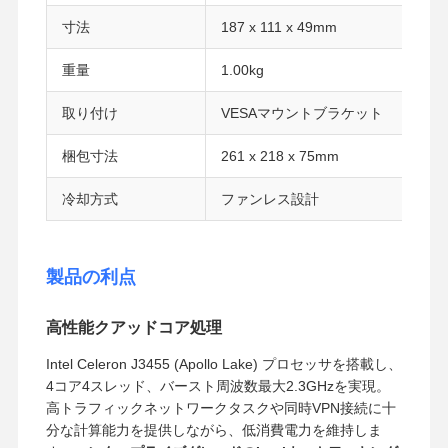
産業用マザーボード
寸法
187 x 111 x 49mm
ファイアウォールのマザーボード
重量
1.00kg
取り付け
VESAマウントブラケット
梱包寸法
261 x 218 x 75mm
冷却方式
ファンレス設計
製品の利点
高性能クアッドコア処理
Intel Celeron J3455 (Apollo Lake) プロセッサを搭載し、
4コア4スレッド、バースト周波数最大2.3GHzを実現。
高トラフィックネットワークタスクや同時VPN接続に十
分な計算能力を提供しながら、低消費電力を維持しま