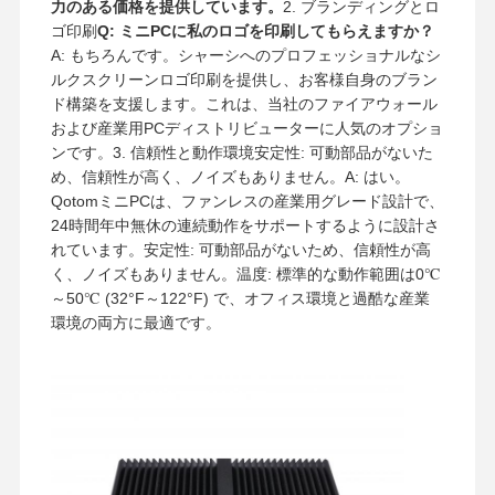
力のある価格を提供しています。
2. ブランディングとロ
ゴ印刷
Q: ミニPCに私のロゴを印刷してもらえますか？
A: もちろんです。シャーシへのプロフェッショナルなシ
ルクスクリーンロゴ印刷を提供し、お客様自身のブラン
ド構築を支援します。これは、当社のファイアウォール
および産業用PCディストリビューターに人気のオプショ
ンです。
3. 信頼性と動作環境
安定性: 可動部品がないた
め、信頼性が高く、ノイズもありません。
A: はい。
QotomミニPCは、ファンレスの産業用グレード設計で、
24時間年中無休の連続動作をサポートするように設計さ
れています。
安定性: 可動部品がないため、信頼性が高
く、ノイズもありません。
温度: 標準的な動作範囲は0℃
～50℃ (32°F～122°F) で、オフィス環境と過酷な産業
環境の両方に最適です。