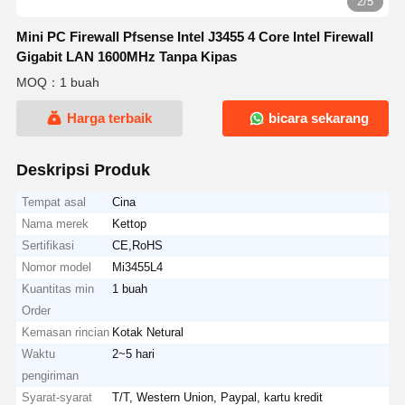
2/5
Mini PC Firewall Pfsense Intel J3455 4 Core Intel Firewall
Gigabit LAN 1600MHz Tanpa Kipas
MOQ：1 buah
Harga terbaik
bicara sekarang
Deskripsi Produk
Tempat asal
Cina
Nama merek
Kettop
Sertifikasi
CE,RoHS
Nomor model
Mi3455L4
Kuantitas min
1 buah
Order
Kemasan rincian
Kotak Netural
Waktu
2~5 hari
pengiriman
Syarat-syarat
T/T, Western Union, Paypal, kartu kredit