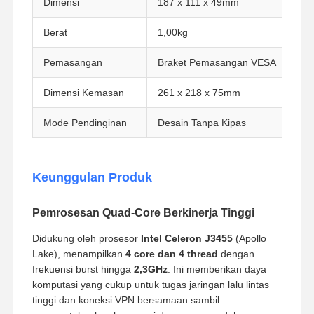
Dimensi
187 x 111 x 49mm
Motherboard Industri
Berat
1,00kg
Motherboard Firewall
Pemasangan
Braket Pemasangan VESA
Dimensi Kemasan
261 x 218 x 75mm
Mode Pendinginan
Desain Tanpa Kipas
Keunggulan Produk
Pemrosesan Quad-Core Berkinerja Tinggi
Didukung oleh prosesor
Intel Celeron J3455
(Apollo
Lake), menampilkan
4 core dan 4 thread
dengan
frekuensi burst hingga
2,3GHz
. Ini memberikan daya
komputasi yang cukup untuk tugas jaringan lalu lintas
tinggi dan koneksi VPN bersamaan sambil