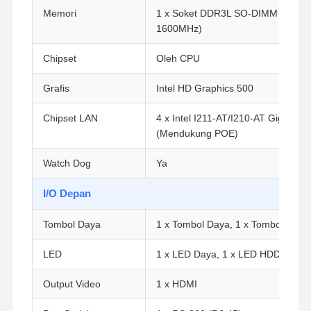
Memori
1 x Soket DDR3L SO-DIMM (Hingg
1600MHz)
Chipset
Oleh CPU
Grafis
Intel HD Graphics 500
Chipset LAN
4 x Intel I211-AT/I210-AT Gigabit 
(Mendukung POE)
Watch Dog
Ya
I/O Depan
Tombol Daya
1 x Tombol Daya, 1 x Tombol Rese
LED
1 x LED Daya, 1 x LED HDD
Output Video
1 x HDMI