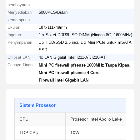
pembayaran
Menyediakan
5000PCS/Bulan
kemampuan
Ukuran
187x111x49mm
Ingatan
1 x Soket DDR3L SO-DIMM (Hingga 8G, 1600MHz)
Penyimpanan
1 x HDD/SSD 2,5 inci, 1 x Mini PCIe untuk mSATA
SSD
Chipset LAN
4x LAN Gigabit Intel I211-AT/I210-AT
Cahaya Tinggi:
,
Mini PC firewall pfsense 1600MHz Tanpa Kipas
,
Mini PC firewall pfsense 4 Core
Firewall intel Gigabit LAN
Sistem Prosesor
CPU
Prosesor Intel Apollo Lake
TDP CPU
10W