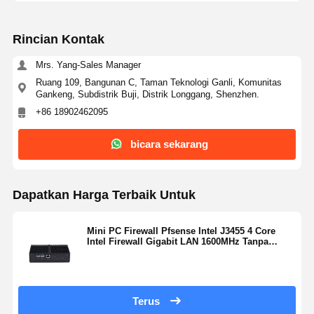
Stabilitas: Tidak ada bagian yang bergerak berarti
keandalan yang lebih tinggi dan kebisingan nol.
Suhu: Rentang operasi standar adalah 0°C hingga
50°C (32°F - 122°F), menjadikannya ideal untuk
lingkungan kantor dan industri yang keras.
Rincian Kontak
Mrs. Yang-Sales Manager
12:51 PM
Ruang 109, Bangunan C, Taman Teknologi Ganli, Komunitas
Gankeng, Subdistrik Buji, Distrik Longgang, Shenzhen.
Good day, what product are you looking for?
+86 18902462095
bicara sekarang