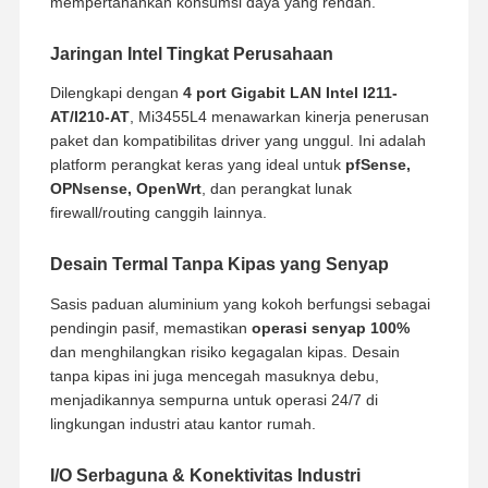
mempertahankan konsumsi daya yang rendah.
Jaringan Intel Tingkat Perusahaan
Dilengkapi dengan
4 port Gigabit LAN Intel I211-
AT/I210-AT
, Mi3455L4 menawarkan kinerja penerusan
paket dan kompatibilitas driver yang unggul. Ini adalah
platform perangkat keras yang ideal untuk
pfSense,
OPNsense, OpenWrt
, dan perangkat lunak
firewall/routing canggih lainnya.
Desain Termal Tanpa Kipas yang Senyap
Sasis paduan aluminium yang kokoh berfungsi sebagai
pendingin pasif, memastikan
operasi senyap 100%
dan menghilangkan risiko kegagalan kipas. Desain
tanpa kipas ini juga mencegah masuknya debu,
menjadikannya sempurna untuk operasi 24/7 di
lingkungan industri atau kantor rumah.
I/O Serbaguna & Konektivitas Industri