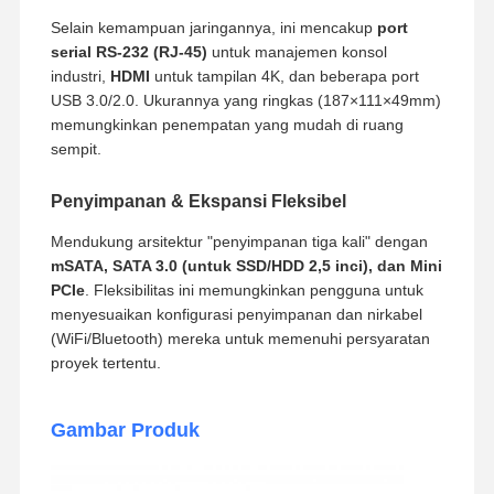
Selain kemampuan jaringannya, ini mencakup
port
serial RS-232 (RJ-45)
untuk manajemen konsol
industri,
HDMI
untuk tampilan 4K, dan beberapa port
USB 3.0/2.0. Ukurannya yang ringkas (
187
×
111
×
49
mm
)
memungkinkan penempatan yang mudah di ruang
sempit.
Penyimpanan & Ekspansi Fleksibel
Mendukung arsitektur "penyimpanan tiga kali" dengan
mSATA, SATA 3.0 (untuk SSD/HDD 2,5 inci), dan Mini
PCIe
. Fleksibilitas ini memungkinkan pengguna untuk
menyesuaikan konfigurasi penyimpanan dan nirkabel
(WiFi/Bluetooth) mereka untuk memenuhi persyaratan
proyek tertentu.
Gambar Produk