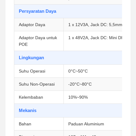
Persyaratan Daya
Kontrol
Hubungi
Bicara
Adaptor Daya
1 x 12V3A, Jack DC: 5,5mm/2,5m
Kualitas
Kami
Sekarang
Adaptor Daya untuk
1 x 48V2A, Jack DC: Mini DIN (Ops
Firewall Mini PC
POE
PC Mini Industri
Lingkungan
1U Rackmount PC
Suhu Operasi
0°C~50°C
PC Mini POE
Suhu Non-Operasi
-20°C~80°C
NAS Mini PC
Kelembaban
10%~90%
Celeron Mini PC
Mekanis
Core Mini PC
Bahan
Paduan Aluminium
PC Mini Kantor