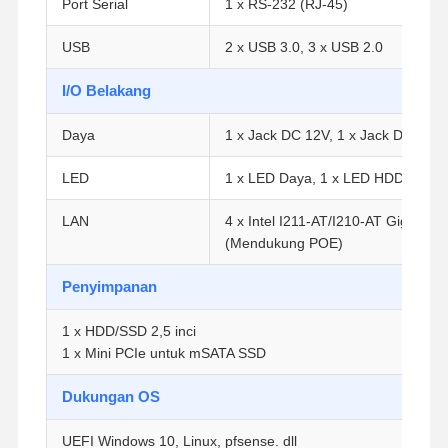
Port Serial
1 x RS-232 (RJ-45)
USB
2 x USB 3.0, 3 x USB 2.0
I/O Belakang
Daya
1 x Jack DC 12V, 1 x Jack DC 48V
LED
1 x LED Daya, 1 x LED HDD
LAN
4 x Intel I211-AT/I210-AT Gigabit 
(Mendukung POE)
Penyimpanan
1 x HDD/SSD 2,5 inci
1 x Mini PCIe untuk mSATA SSD
Rumah
Produk
Tentang Kita
Wisata
Dukungan OS
Pabrik
UEFI Windows 10, Linux, pfsense. dll