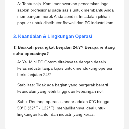
Biaya: Harga bervariasi berdasarkan spesifikasi
perangkat keras dan volume pesanan. Kami
menawarkan tarif yang sangat kompetitif untuk
kustomisasi massal.
2. Pencetakan Merek & Logo
T: Bisakah Anda mencetak logo saya di mini PC?
A: Tentu saja. Kami menawarkan pencetakan logo
sablon profesional pada sasis untuk membantu Anda
membangun merek Anda sendiri. Ini adalah pilihan
populer untuk distributor firewall dan PC industri kami.
3. Keandalan & Lingkungan Operasi
T: Bisakah perangkat berjalan 24/7? Berapa rentang
suhu operasinya?
A: Ya. Mini PC Qotom direkayasa dengan desain
kelas industri tanpa kipas untuk mendukung operasi
berkelanjutan 24/7.