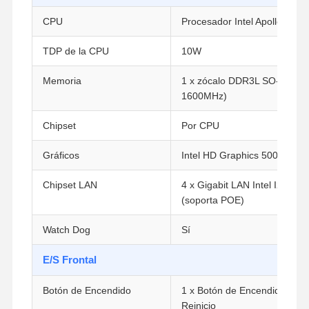
CPU
Procesador Intel Apollo Lake
TDP de la CPU
10W
Memoria
1 x zócalo DDR3L SO-DIMM 
1600MHz)
Chipset
Por CPU
Gráficos
Intel HD Graphics 500
Chipset LAN
4 x Gigabit LAN Intel I211-A
(soporta POE)
Watch Dog
Sí
E/S Frontal
Botón de Encendido
1 x Botón de Encendido, 1 x
Reinicio