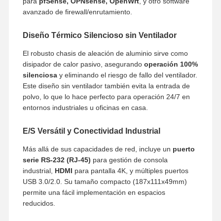
para
pfSense, OPNsense, OpenWrt
, y otro software
avanzado de firewall/enrutamiento.
Diseño Térmico Silencioso sin Ventilador
El robusto chasis de aleación de aluminio sirve como
disipador de calor pasivo, asegurando
operación 100%
silenciosa
y eliminando el riesgo de fallo del ventilador.
Este diseño sin ventilador también evita la entrada de
polvo, lo que lo hace perfecto para operación 24/7 en
entornos industriales u oficinas en casa.
E/S Versátil y Conectividad Industrial
Más allá de sus capacidades de red, incluye un
puerto
serie RS-232 (RJ-45)
para gestión de consola
industrial,
HDMI
para pantalla 4K, y múltiples puertos
USB 3.0/2.0. Su tamaño compacto (
187
x
111
x
49
mm
)
permite una fácil implementación en espacios
reducidos.