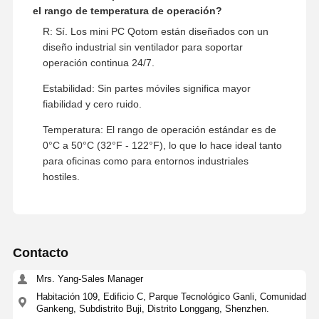
R: Absolutamente. Ofrecemos impresión profesional
de logotipos serigrafiados en el chasis para ayudarle
a construir su propia marca. Esta es una opción
popular para nuestros distribuidores de firewalls y PC
industriales.
3. Fiabilidad y Entorno Operativo
P: ¿Puede el dispositivo funcionar 24/7? ¿Cuál es
el rango de temperatura de operación?
R: Sí. Los mini PC Qotom están diseñados con un
diseño industrial sin ventilador para soportar
operación continua 24/7.
Estabilidad: Sin partes móviles significa mayor
fiabilidad y cero ruido.
Temperatura: El rango de operación estándar es de
0°C a 50°C (32°F - 122°F), lo que lo hace ideal tanto
para oficinas como para entornos industriales
hostiles.