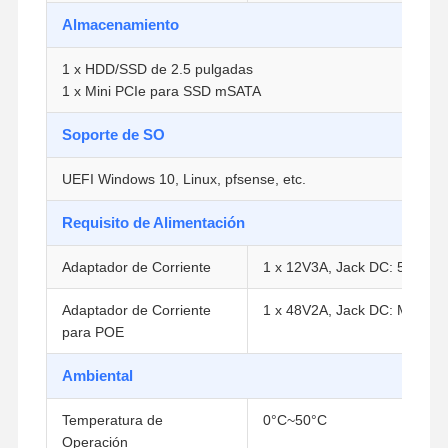
Almacenamiento
1 x HDD/SSD de 2.5 pulgadas
Control De
Contacto
Ahora Charle
Calidad
1 x Mini PCIe para SSD mSATA
Soporte de SO
Firewall Mini PC también
UEFI Windows 10, Linux, pfsense, etc.
Mini PC industrial
Requisito de Alimentación
1U PC de montaje en bastidor
Adaptador de Corriente
1 x 12V3A, Jack DC: 5.5mm
Mini PC POE
Adaptador de Corriente
1 x 48V2A, Jack DC: Mini DI
NAS Mini PC también
para POE
El Celeron Mini PC
Ambiental
Core Mini PC también
Temperatura de
0°C~50°C
Mini PC de Oficina
Operación