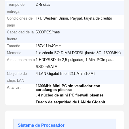
Tiempo de
2~5 días
entrega
Condiciones de
T/T, Western Union, Paypal, tarjeta de crédito
pago
Capacidad de la
5000PCS/mes
fuente
Tamaño
187x111x49mm
Memoria
1 x zócalo SO-DIMM DDR3L (hasta 8G, 1600MHz)
Almacenamiento
1 HDD/SSD de 2,5 pulgadas, 1 Mini PCIe para
SSD mSATA
Conjunto de
4 LAN Gigabit Intel I211-AT/I210-AT
chips LAN
1600MHz Mini PC sin ventilador con
Alta luz:
cortafuegos pfsense
,
,
4 núcleo de mini PC firewall pfsense
Fuego de seguridad de LAN de Gigabit
Sistema de Procesador