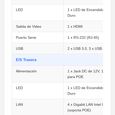
LED
1 x LED de Encendido, 1 x L
Duro
Salida de Video
1 x HDMI
Puerto Serie
1 x RS-232 (RJ-45)
USB
2 x USB 3.0, 3 x USB 2.0
E/S Trasera
Alimentación
1 x Jack DC de 12V, 1 x Jac
para POE
LED
1 x LED de Encendido, 1 x L
Duro
Inicio
Productos
Sobre
Visita A La
Nosotros
Fábrica
LAN
4 x Gigabit LAN Intel I211-A
(soporta POE)