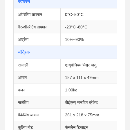
पर्यावरण
ऑपरेटिंग तापमान
0°C~50°C
गुणवत्ता नियंत्रण
हमसे संपर्क करें
अब बात करें
गैर-ऑपरेटिंग तापमान
-20°C~80°C
फ़ायरवॉल मिनी पीसी
आर्द्रता
10%~90%
औद्योगिक मिनी पीसी
यांत्रिक
1U रैकमाउंट पीसी
सामग्री
एल्यूमीनियम मिश्र धातु
पीओई मिनी पीसी
आयाम
187 x 111 x 49mm
एनएएस मिनी पीसी
वजन
1.00kg
सेलेरोन मिनी पीसी
माउंटिंग
वीईएसए माउंटिंग ब्रैकेट
कोर मिनी पीसी
पैकेजिंग आयाम
261 x 218 x 75mm
ऑफिस मिनी पीसी
कूलिंग मोड
फैनलेस डिजाइन