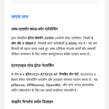
औद्योगिक मदरबोर्ड
फ़ायरवॉल मदरबोर्ड
उत्पाद लाभ
उच्च-प्रदर्शन क्वाड-कोर प्रोसेसिंग
द्वारा संचालित
इंटेल सेलेरॉन J3455
(अपोलो लेक) प्रोसेसर, जिसमें
4
कोर और 4 थ्रेड्स
हैं, जिसकी बर्स्ट फ्रीक्वेंसी
2.3GHz
तक है। यह कम
बिजली की खपत बनाए रखते हुए उच्च-ट्रैफिक नेटवर्क कार्यों और समवर्ती
वीपीएन कनेक्शन के लिए पर्याप्त कम्प्यूटेशनल शक्ति प्रदान करता है।
एंटरप्राइज-ग्रेड इंटेल नेटवर्किंग
से लैस
4 x इंटेल I211-AT/I210-AT गीगाबिट लैन पोर्ट
, Mi3455L4
बेहतर पैकेट फॉरवर्डिंग प्रदर्शन और ड्राइवर संगतता प्रदान करता है। यह
pfSense, OPNsense, OpenWrt
, और अन्य उन्नत फ़ायरवॉल/
रूटिंग सॉफ़्टवेयर के लिए एक आदर्श हार्डवेयर प्लेटफ़ॉर्म है।
साइलेंट फैनलेस थर्मल डिज़ाइन