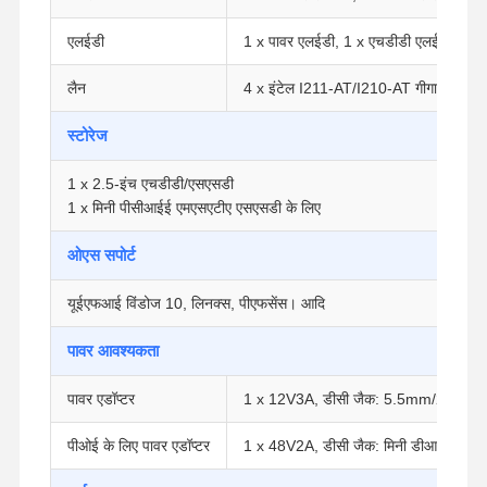
एलईडी
1 x पावर एलईडी, 1 x एचडीडी एलईडी
लैन
4 x इंटेल I211-AT/I210-AT गीगाबिट लैन (
स्टोरेज
1 x 2.5-इंच एचडीडी/एसएसडी
1 x मिनी पीसीआईई एमएसएटीए एसएसडी के लिए
ओएस सपोर्ट
यूईएफआई विंडोज 10, लिनक्स, पीएफसेंस। आदि
पावर आवश्यकता
पावर एडॉप्टर
1 x 12V3A, डीसी जैक: 5.5mm/2.5mm
होम
उत्पाद
हमारे बारे में
फैक्टरी यात्रा
पीओई के लिए पावर एडॉप्टर
1 x 48V2A, डीसी जैक: मिनी डीआईएन (विक