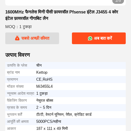
2/5
1600MHz फैनलेस मिनी पीसी फ़ायरवॉल Pfsense इंटेल J3455 4 कोर
इंटेल फ़ायरवॉल गीगाबिट लैन
MOQ：1 टुकड़ा
सबसे अच्छी कीमत
अब बात करें
उत्पाद विवरण
उत्पत्ति के प्लेस
चीन
ब्रांड नाम
Kettop
प्रमाणन
CE,RoHS
मॉडल संख्या
Mi3455L4
न्यूनतम आदेश मात्रा
1 टुकड़ा
पैकेजिंग विवरण
नेचुरल बॉक्स
प्रसव के समय
2 ~ 5 दिन
भुगतान शर्तें
टी/टी, वेस्टर्न यूनियन, पेपैल, क्रेडिट कार्ड
आपूर्ति की क्षमता
5000PCS/महीना
आकार
187 x 111 x 49 मिमी