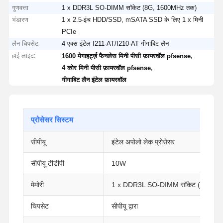
गुणवत्ता
1 x DDR3L SO-DIMM सॉकेट (8G, 1600MHz तक)
भंडारण
1 x 2.5-इंच HDD/SSD, mSATA SSD के लिए 1 x मिनी
PCIe
लैन चिपसेट
4 एक्स इंटेल I211-AT/I210-AT गीगाबिट लैन
हाई लाइट:
,
1600 मेगाहर्ट्ज़ फैनलेस मिनी पीसी फ़ायरवॉल pfsense
,
4 कोर मिनी पीसी फ़ायरवॉल pfsense
गीगाबिट लैन इंटेल फ़ायरवॉल
प्रोसेसर सिस्टम
सीपीयू
इंटेल अपोलो लेक प्रोसेसर
सीपीयू टीडीपी
10W
मेमोरी
1 x DDR3L SO-DIMM सॉकेट (8G तक
चिपसेट
सीपीयू द्वारा