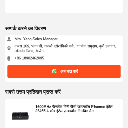
लिए एक फैनलेस, औद्योगिक-ग्रेड डिजाइन के साथ इंजीनियर किए गए
हैं।
स्थिरता: कोई हिलने वाले हिस्से का मतलब उच्च विश्वसनीयता और शून्य
शोर है।
तापमान: मानक ऑपरेटिंग रेंज 0°C से 50°C (32°F - 122°F) है,
जो इसे कार्यालय और कठोर औद्योगिक दोनों वातावरणों के लिए आदर्श
बनाता है।
सम्पर्क करने का विवरण
Mrs. Yang-Sales Manager
3:43 PM
कमरा 109, भवन सी, गानली प्रौद्योगिकी पार्क, गानकेंग समुदाय, बुजी उपनगर,
लॉन्गगंग जिला, शेन्ज़ेन।
Good day, what product are you looking for?
+86 18902462095
अब बात करें