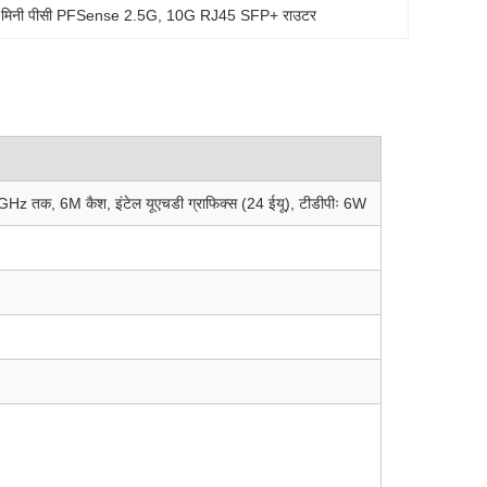
 मिनी पीसी PFSense 2.5G
, 
10G RJ45 SFP+ राउटर
.4GHz तक, 6M कैश, इंटेल यूएचडी ग्राफिक्स (24 ईयू), टीडीपीः 6W