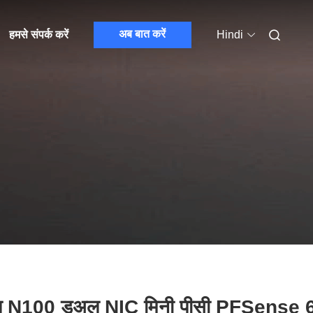
अब बात करें
हमसे संपर्क करें
Hindi
ेल N100 डुअल NIC मिनी पीसी PFSense 