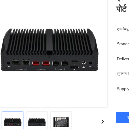
पोर
एमओक्यू
Standa
Delive
भुगतान व
Supply
स