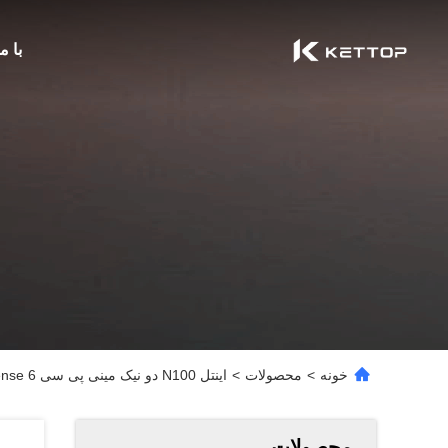
با م
خونه
>
محصولات
>
اینتل N100 دو نیک مینی پی سی Pfsense 6 پورت NIC 2.5G 10G RJ45 SFP+ روتر
محصولات