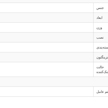
جنس
ابعاد
وزن
نصب
سته‌بندی
زینگتون
حالت
ک‌کننده
م عامل