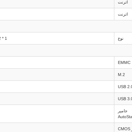
اترنت
اترنت
نوع
1 * M.2 برای SSD (کلید M، نوع: 2280، PCIe 3.0 * 1)
EMMC
M.2
جامپر
AutoSta
جامپر CMOS