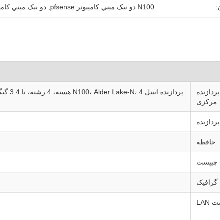
:
N100 دو نيک ميني کامپيوتر pfsense
, 
دو نيک ميني کامپيوتر 2.5G
پردازنده
مرکزی
حافظه
چیپست
گرافیک
 LAN