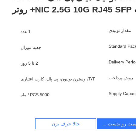
مقدار تولیدی:
1 عدد
Standard Pack
جعبه نتورال
Delivery Period
2 تا 5 روز
روش پرداخت:
T/T، وسترن یونیون، پی پال، کارت اعتباری
Supply Capacit
5000 PCS / ماه
یمت رو بدست بیار
حالا حرف بزن