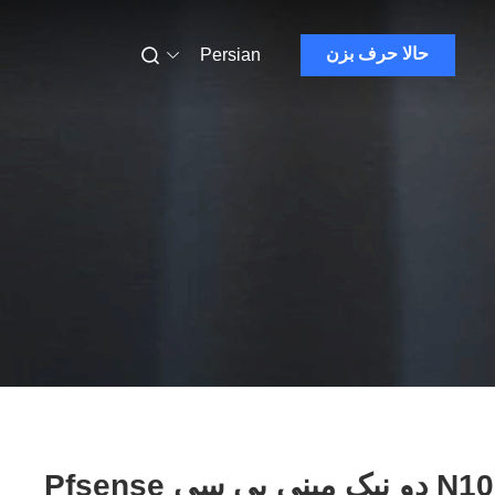
حالا حرف بزن
Persian
اینتل N100 دو نیک مینی پی سی Pfsense