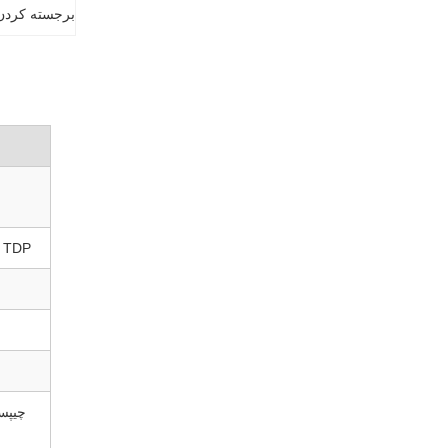
برجسته کردن
TDP پردازنده
چیپست