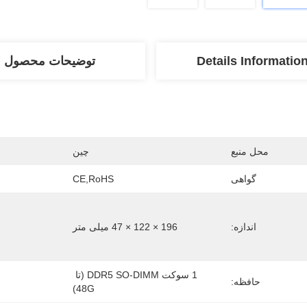
Details Informatio
توضیحات محصول
محل منبع
چین
گواهی
CE,RoHS
اندازه:
196 × 122 × 47 میلی متر
1 سوکت DDR5 SO-DIMM (تا 
حافظه:
48G)