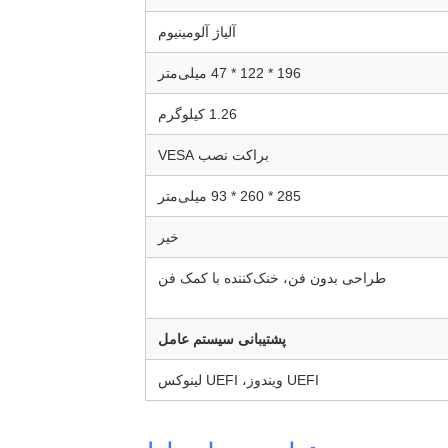
آلیاژ آلومینیوم
196 * 122 * 47 میلی‌متر
1.26 کیلوگرم
براکت نصب VESA
285 * 260 * 93 میلی‌متر
خیر
طراحی بدون فن، خنک‌کننده با کمک فن
پشتیبانی سیستم عامل
UEFI ویندوز، UEFI لینوکس