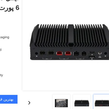
6 پورت NIC 2.5G 10G RJ45 SFP+ روتر
aging:
:
y:
بهترین ق