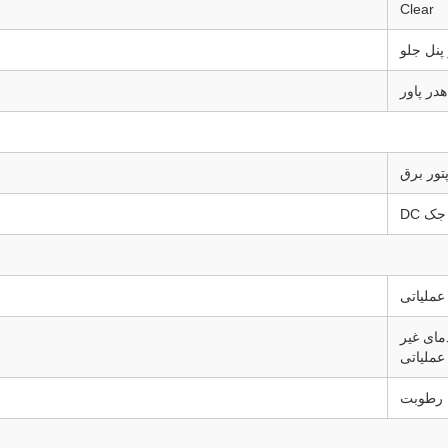
Clear
پنل جلو
هدر پاور
پتور برق
جک DC
عملیاتی
مای غیر
عملیاتی
رطوبت