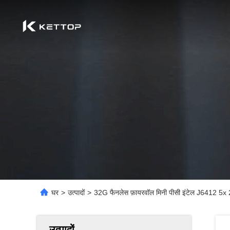
घर
>
उत्पादों
>
32G फैनलेस फ़ायरवॉल मिनी पीसी इंटेल J6412 5
उत्पादों