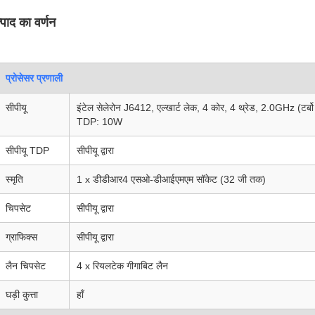
्पाद का वर्णन
प्रोसेसर प्रणाली
सीपीयू
इंटेल सेलेरोन J6412, एल्खार्ट लेक, 4 कोर, 4 थ्रेड, 2.0GHz (
TDP: 10W
सीपीयू TDP
सीपीयू द्वारा
स्मृति
1 x डीडीआर4 एसओ-डीआईएमएम सॉकेट (32 जी तक)
चिपसेट
सीपीयू द्वारा
ग्राफिक्स
सीपीयू द्वारा
लैन चिपसेट
4 x रियलटेक गीगाबिट लैन
घड़ी कुत्ता
हाँ