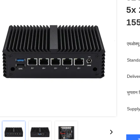
5x 
15
एमओक्यू
Standa
Delive
भुगतान व
Supply
स