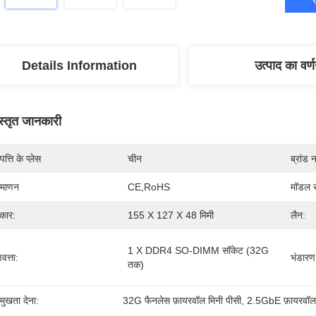
Details Information
उत्पाद का वर्
स्तृत जानकारी
पत्ति के प्लेस
चीन
ब्रांड 
रमाणन
CE,RoHS
मॉडल स
कार:
155 X 127 X 48 मिमी
लैन:
1 X DDR4 SO-DIMM सॉकेट (32G 
वत्ता:
भंडारण
तक)
रमुखता देना:
32G फैनलेस फ़ायरवॉल मिनी पीसी
, 
2.5GbE फ़ायरवॉल 