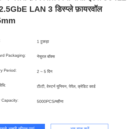
2.5GbE LAN 3 डिस्प्ले फ़ायरवॉल
5mm
:
1 टुकड़ा
rd Packaging:
नेचुरल बॉक्स
ry Period:
2 ~ 5 दिन
िधि:
टी/टी, वेस्टर्न यूनियन, पेपैल, क्रेडिट कार्ड
 Capacity:
5000PCS/महीना
बसे अच्छी कीमत पाएं
अब बात करें