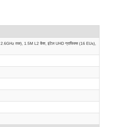
टर्बो 2.6GHz तक), 1.5M L2 कैश, इंटेल UHD ग्राफिक्स (16 EUs),