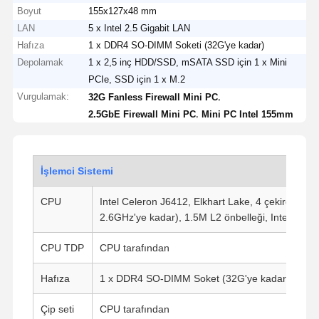
Boyut
155x127x48 mm
LAN
5 x Intel 2.5 Gigabit LAN
Hafıza
1 x DDR4 SO-DIMM Soketi (32G'ye kadar)
Depolamak
1 x 2,5 inç HDD/SSD, mSATA SSD için 1 x Mini
PCIe, SSD için 1 x M.2
Vurgulamak:
,
32G Fanless Firewall Mini PC
,
2.5GbE Firewall Mini PC
Mini PC Intel 155mm
İşlemci Sistemi
CPU
Intel Celeron J6412, Elkhart Lake, 4 çekirdek, 4 
2.6GHz'ye kadar), 1.5M L2 önbelleği, Intel UHD
CPU TDP
CPU tarafından
Hafıza
1 x DDR4 SO-DIMM Soket (32G'ye kadar)
Çip seti
CPU tarafından