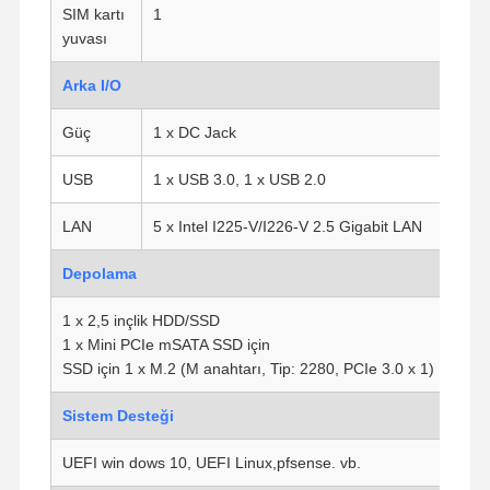
SIM kartı
1
yuvası
Arka I/O
Güç
1 x DC Jack
USB
1 x USB 3.0, 1 x USB 2.0
LAN
5 x Intel I225-V/I226-V 2.5 Gigabit LAN
Depolama
1 x 2,5 inçlik HDD/SSD
1 x Mini PCIe mSATA SSD için
SSD için 1 x M.2 (M anahtarı, Tip: 2280, PCIe 3.0 x 1)
Sistem Desteği
Ana Sayfa
Ürünler
Hakkımızda
Fabrika Turu
UEFI win dows 10, UEFI Linux,pfsense. vb.