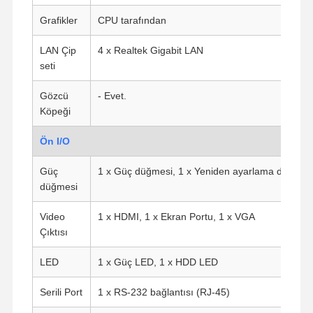
Grafikler
CPU tarafından
LAN Çip
4 x Realtek Gigabit LAN
seti
Gözcü
- Evet.
Köpeği
Ön I/O
Güç
1 x Güç düğmesi, 1 x Yeniden ayarlama düğmes
düğmesi
Video
1 x HDMI, 1 x Ekran Portu, 1 x VGA
Çıktısı
LED
1 x Güç LED, 1 x HDD LED
Serili Port
1 x RS-232 bağlantısı (RJ-45)