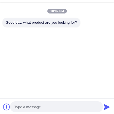
10:02 PM
Good day, what product are you looking for?
İletişim Bilgileri
Mrs. Yang-Sales Manager
Ganli Teknoloji Parkı, Gankeng Topluluğu, Buji Mahallesi,
Longgang Bölgesi, Shenzhen, C Binası, Oda 109.
+86 18902462095
Şimdi konuşalım.
En İyi Fiyatı Alın