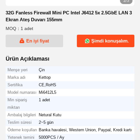
2/3
32G Fanless Firewall Mini PC Intel J6412 5x 2.5GbE LAN 3
Ekran Ateş Duvarı 155mm
MOQ：1 adet
En iyi fiyat
Şimdi konuşalım.
Ürün Açıklaması
Menşe yeri
Çin
Marka adı
Kettop
Sertifika
CE,RoHS
Model numarası
Mi6412L5
Min sipariş
1 adet
miktarı
Ambalaj bilgileri
Netural Kutu
Teslim süresi
2~5 gün
Ödeme koşulları
Banka havalesi, Western Union, Paypal, Kredi kartı
Yetenek temini
5000PCS / Ay