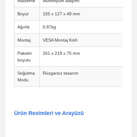
Malzeme
Alüminyum alaşımı
Endüstriyel Anakart
Boyut
155 x 127 x 48 mm
Güvenlik Duvarı Ana Kartı
Ağırlık
0.87kg
Montaj
VESA Montaj Kılıfı
Paketin
261 x 218 x 75 mm
boyutu
Soğutma
Rüzgarsız tasarım
Modu
Ürün Resimleri ve Arayüzü