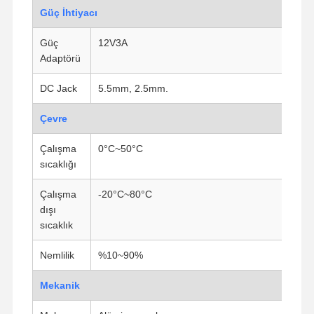
Güç İhtiyacı
Kalite Kontrol
Bize Ulaşın
Şimdi
Güç
12V3A
Konuşalım.
Adaptörü
DC Jack
5.5mm, 2.5mm.
Ateş duvarı Mini PC
Çevre
Endüstriyel Mini PC
Çalışma
0°C~50°C
1U Raf Montajlı PC
sıcaklığı
POE Mini PC
Çalışma
-20°C~80°C
NAS Mini PC
dışı
sıcaklık
Celeron Mini PC
Nemlilik
%10~90%
Core Mini PC
Mekanik
Ofis Mini Bilgisayarı