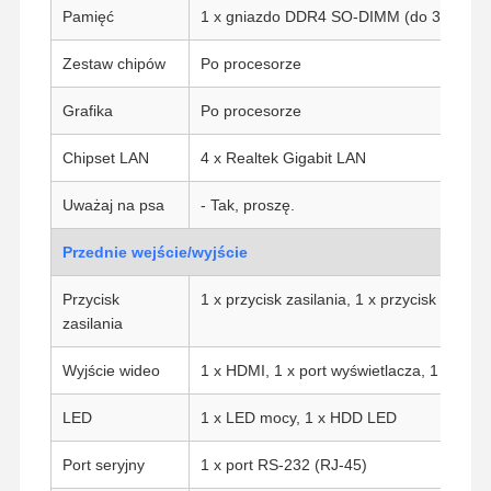
Pamięć
1 x gniazdo DDR4 SO-DIMM (do 32G)
Zestaw chipów
Po procesorze
Grafika
Po procesorze
Chipset LAN
4 x Realtek Gigabit LAN
Uważaj na psa
- Tak, proszę.
Przednie wejście/wyjście
Przycisk
1 x przycisk zasilania, 1 x przycisk resetu
zasilania
Wyjście wideo
1 x HDMI, 1 x port wyświetlacza, 1 x VGA
LED
1 x LED mocy, 1 x HDD LED
Port seryjny
1 x port RS-232 (RJ-45)