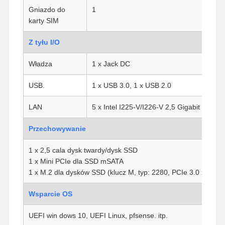
Gniazdo do
1
karty SIM
Z tyłu I/O
Władza
1 x Jack DC
USB.
1 x USB 3.0, 1 x USB 2.0
LAN
5 x Intel I225-V/I226-V 2,5 Gigabit LAN
Przechowywanie
1 x 2,5 cala dysk twardy/dysk SSD
1 x Mini PCIe dla SSD mSATA
1 x M.2 dla dysków SSD (klucz M, typ: 2280, PCIe 3.0 x 1)
Wsparcie OS
Dom
Produkty
O Nas
Wycieczka
Po Fabryce
UEFI win dows 10, UEFI Linux, pfsense. itp.