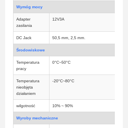
Wymóg mocy
Adapter
12V3A
Kontrola
Skontaktuj
Rozmawiaj
zasilania
Jakości
Się Z Nami
Teraz.
DC Jack
50,5 mm, 2,5 mm.
Firewall Mini PC
Środowiskowe
Minikomputer przemysłowy
Temperatura
0°C~50°C
1U Rackmount PC
pracy
Minikomputer POE
Temperatura
-20°C~80°C
nieobjęta
NAS Mini PC
działaniem
Celeron Mini PC
wilgotność
10% ~ 90%
Core Mini PC
Wyroby mechaniczne
Minikomputer biurowy