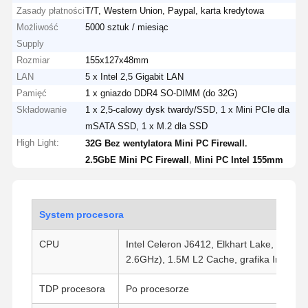
Zasady płatności
T/T, Western Union, Paypal, karta kredytowa
Możliwość
5000 sztuk / miesiąc
Supply
Rozmiar
155x127x48mm
LAN
5 x Intel 2,5 Gigabit LAN
Pamięć
1 x gniazdo DDR4 SO-DIMM (do 32G)
Składowanie
1 x 2,5-calowy dysk twardy/SSD, 1 x Mini PCIe dla
mSATA SSD, 1 x M.2 dla SSD
High Light:
,
32G Bez wentylatora Mini PC Firewall
,
2.5GbE Mini PC Firewall
Mini PC Intel 155mm
System procesora
CPU
Intel Celeron J6412, Elkhart Lake, 4 rdze
2.6GHz), 1.5M L2 Cache, grafika Intel U
TDP procesora
Po procesorze