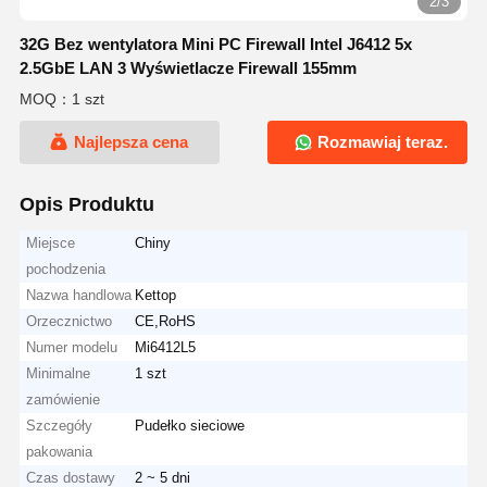
2/3
32G Bez wentylatora Mini PC Firewall Intel J6412 5x
2.5GbE LAN 3 Wyświetlacze Firewall 155mm
MOQ：1 szt
Najlepsza cena
Rozmawiaj teraz.
Opis Produktu
Miejsce
Chiny
pochodzenia
Nazwa handlowa
Kettop
Orzecznictwo
CE,RoHS
Numer modelu
Mi6412L5
Minimalne
1 szt
zamówienie
Szczegóły
Pudełko sieciowe
pakowania
Czas dostawy
2 ~ 5 dni