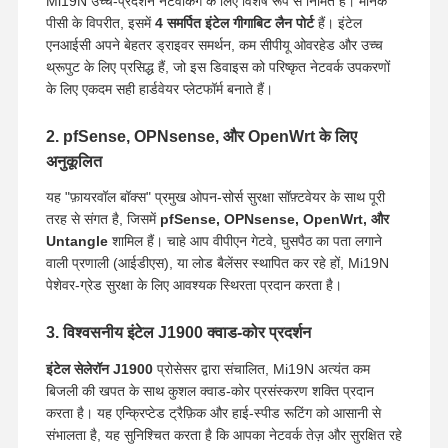
Mi19N उच्च-प्रदर्शन नेटवर्किंग के लिए विशेष रूप से निर्मित है। मानक
औद्योगिक मदरबोर्ड
पीसी के विपरीत, इसमें
4 समर्पित इंटेल गीगाबिट लैन पोर्ट
हैं। इंटेल
फ़ायरवॉल मदरबोर्ड
एनआईसी अपने बेहतर ड्राइवर समर्थन, कम सीपीयू ओवरहेड और उच्च
थ्रूपुट के लिए प्रसिद्ध हैं, जो इस डिवाइस को परिष्कृत नेटवर्क उपकरणों
के लिए एकदम सही हार्डवेयर प्लेटफॉर्म बनाते हैं।
2. pfSense, OPNsense, और OpenWrt के लिए
अनुकूलित
यह "फ़ायरवॉल बॉक्स" प्रमुख ओपन-सोर्स सुरक्षा सॉफ़्टवेयर के साथ पूरी
तरह से संगत है, जिसमें
pfSense, OPNsense, OpenWrt, और
Untangle
शामिल हैं। चाहे आप वीपीएन गेटवे, घुसपैठ का पता लगाने
वाली प्रणाली (आईडीएस), या लोड बैलेंसर स्थापित कर रहे हों, Mi19N
पेशेवर-ग्रेड सुरक्षा के लिए आवश्यक स्थिरता प्रदान करता है।
3. विश्वसनीय इंटेल J1900 क्वाड-कोर प्रदर्शन
इंटेल सेलेरॉन J1900
प्रोसेसर द्वारा संचालित, Mi19N अत्यंत कम
बिजली की खपत के साथ कुशल क्वाड-कोर प्रसंस्करण शक्ति प्रदान
करता है। यह एन्क्रिप्टेड ट्रैफ़िक और हाई-स्पीड रूटिंग को आसानी से
संभालता है, यह सुनिश्चित करता है कि आपका नेटवर्क तेज़ और सुरक्षित रहे