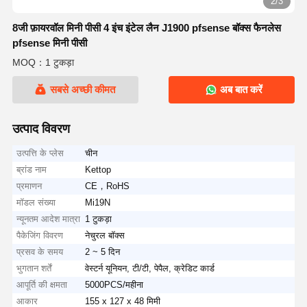
2/3
8जी फ़ायरवॉल मिनी पीसी 4 इंच इंटेल लैन J1900 pfsense बॉक्स फैनलेस
pfsense मिनी पीसी
MOQ：1 टुकड़ा
सबसे अच्छी कीमत
अब बात करें
उत्पाद विवरण
उत्पत्ति के प्लेस
चीन
ब्रांड नाम
Kettop
प्रमाणन
CE，RoHS
मॉडल संख्या
Mi19N
न्यूनतम आदेश मात्रा
1 टुकड़ा
पैकेजिंग विवरण
नेचुरल बॉक्स
प्रसव के समय
2 ~ 5 दिन
भुगतान शर्तें
वेस्टर्न यूनियन, टी/टी, पेपैल, क्रेडिट कार्ड
आपूर्ति की क्षमता
5000PCS/महीना
आकार
155 x 127 x 48 मिमी