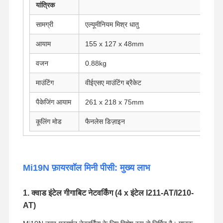
यांत्रिक
सामग्री
एल्यूमीनियम मिश्र धातु
गुणवत्ता नियंत्रण
हमसे संपर्क करें
अब बात करें
आयाम
155 x 127 x 48mm
फ़ायरवॉल मिनी पीसी
वजन
0.88kg
औद्योगिक मिनी पीसी
माउंटिंग
वीईएसए माउंटिंग ब्रैकेट
1U रैकमाउंट पीसी
पैकेजिंग आयाम
261 x 218 x 75mm
पीओई मिनी पीसी
कूलिंग मोड
फैनलेस डिज़ाइन
एनएएस मिनी पीसी
सेलेरोन मिनी पीसी
Mi19N फ़ायरवॉल मिनी पीसी: मुख्य लाभ
कोर मिनी पीसी
1. क्वाड इंटेल गीगाबिट नेटवर्किंग (4 x इंटेल I211-AT/I210-
ऑफिस मिनी पीसी
AT)