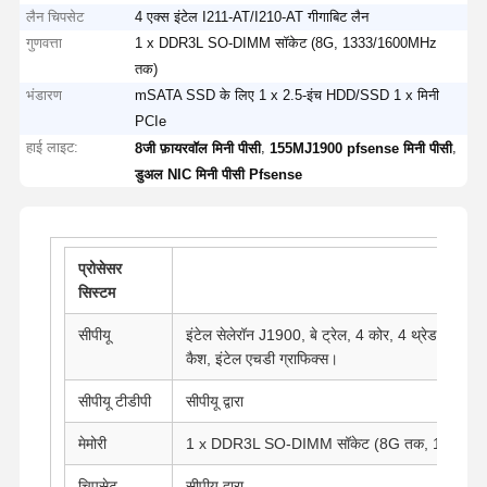
लैन चिपसेट
4 एक्स इंटेल I211-AT/I210-AT गीगाबिट लैन
गुणवत्ता
1 x DDR3L SO-DIMM सॉकेट (8G, 1333/1600MHz
तक)
भंडारण
mSATA SSD के लिए 1 x 2.5-इंच HDD/SSD 1 x मिनी
PCIe
हाई लाइट:
,
,
8जी फ़ायरवॉल मिनी पीसी
155MJ1900 pfsense मिनी पीसी
डुअल NIC मिनी पीसी Pfsense
प्रोसेसर
सिस्टम
सीपीयू
इंटेल सेलेरॉन J1900, बे ट्रेल, 4 कोर, 4 थ्रेड, 2.
कैश, इंटेल एचडी ग्राफिक्स।
सीपीयू टीडीपी
सीपीयू द्वारा
मेमोरी
1 x DDR3L SO-DIMM सॉकेट (8G तक, 1333/
चिपसेट
सीपीयू द्वारा