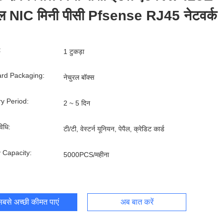
ल NIC मिनी पीसी Pfsense RJ45 नेटवर्क
:
1 टुकड़ा
rd Packaging:
नेचुरल बॉक्स
ry Period:
2 ~ 5 दिन
िधि:
टी/टी, वेस्टर्न यूनियन, पेपैल, क्रेडिट कार्ड
 Capacity:
5000PCS/महीना
बसे अच्छी कीमत पाएं
अब बात करें