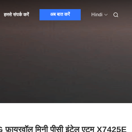
अब बात करें
हमसे संपर्क करें
Hindi
 फ़ायरवॉल मिनी पीसी इंटेल एटम X7425E