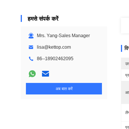
हमसे संपर्क करें
Mrs. Yang-Sales Manager
lisa@kettop.com
वि
86--18902462095
उत्
प्
अब बात करें
आ
लै
प्