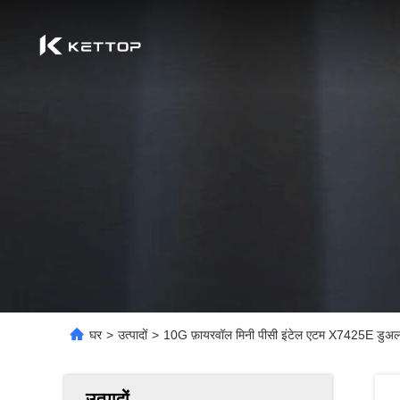
घर
>
उत्पादों
>
10G फ़ायरवॉल मिनी पीसी इंटेल एटम X7425E डुअल
उत्पादों