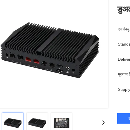
डुअ
एमओक्यू
Standa
Delive
भुगतान व
Supply
स