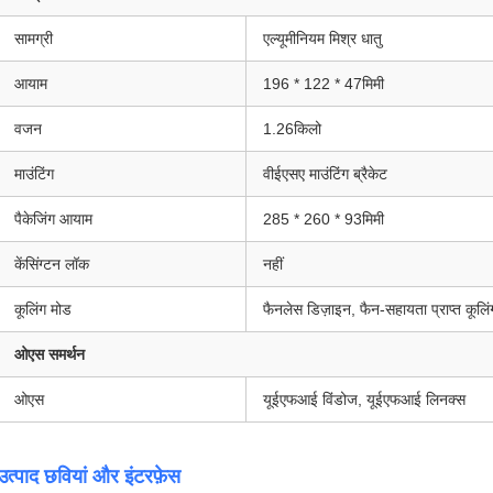
सामग्री
एल्यूमीनियम मिश्र धातु
आयाम
196 * 122 * 47मिमी
वजन
1.26किलो
माउंटिंग
वीईएसए माउंटिंग ब्रैकेट
पैकेजिंग आयाम
285 * 260 * 93मिमी
केंसिंग्टन लॉक
नहीं
कूलिंग मोड
फैनलेस डिज़ाइन, फैन-सहायता प्राप्त कूलिं
ओएस समर्थन
ओएस
यूईएफआई विंडोज, यूईएफआई लिनक्स
उत्पाद छवियां और इंटरफ़ेस