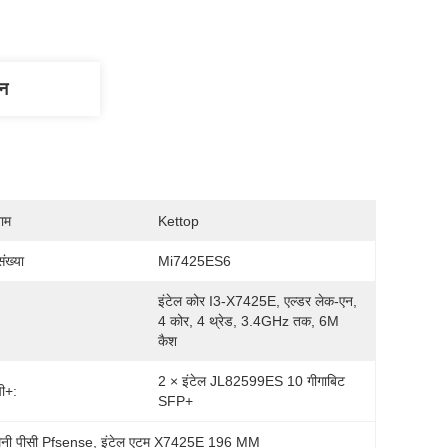
णन
नाम
Kettop
ंख्या
Mi7425ES6
इंटेल कोर I3-X7425E, एल्डर लेक-एन, 
4 कोर, 4 थ्रेड, 3.4GHz तक, 6M 
कैश
2 × इंटेल JL82599ES 10 गीगाबिट 
ी+:
SFP+
नी पीसी Pfsense
, 
इंटेल एटम X7425E 196 MM