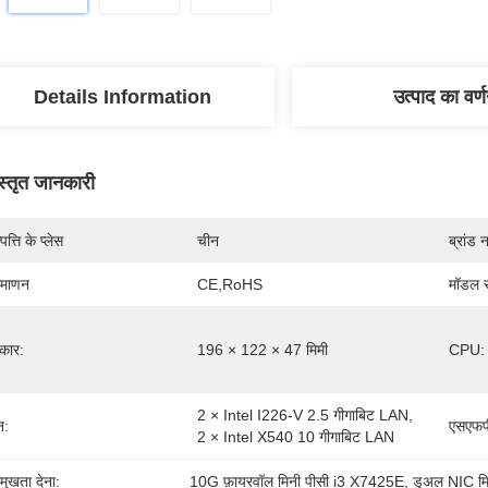
Details Information
उत्पाद का वर्
स्तृत जानकारी
पत्ति के प्लेस
चीन
ब्रांड 
रमाणन
CE,RoHS
मॉडल स
कार:
196 × 122 × 47 मिमी
CPU:
2 × Intel I226-V 2.5 गीगाबिट LAN, 
न:
एसएफप
2 × Intel X540 10 गीगाबिट LAN
रमुखता देना:
10G फ़ायरवॉल मिनी पीसी i3 X7425E
, 
डुअल NIC मि