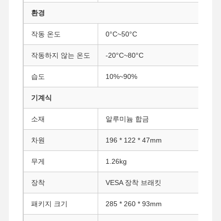
산업용 마더보드
환경
방화벽 메인보드
작동 온도
0°C~50°C
작동하지 않는 온도
-20°C~80°C
습도
10%~90%
기계식
소재
알루미늄 합금
차원
196 * 122 * 47mm
무게
1.26kg
장착
VESA 장착 브래킷
패키지 크기
285 * 260 * 93mm