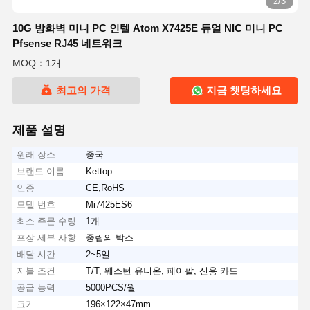
2/3
10G 방화벽 미니 PC 인텔 Atom X7425E 듀얼 NIC 미니 PC
Pfsense RJ45 네트워크
MOQ：1개
최고의 가격
지금 챗팅하세요
제품 설명
원래 장소
중국
브랜드 이름
Kettop
인증
CE,RoHS
모델 번호
Mi7425ES6
최소 주문 수량
1개
포장 세부 사항
중립의 박스
배달 시간
2~5일
지불 조건
T/T, 웨스턴 유니온, 페이팔, 신용 카드
공급 능력
5000PCS/월
크기
196×122×47mm