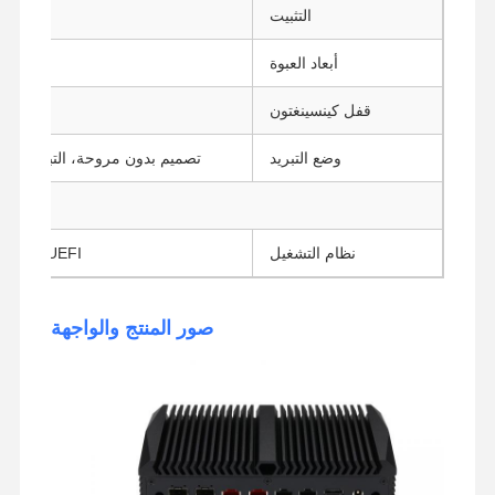
التثبيت
دعامة ت
أبعاد العبوة
285 * 260 * 93mm
قفل كينسينغتون
وضع التبريد
تصميم بدون مروحة، التبريد بمس
دعم 
نظام التشغيل
UEFI ويندوز، UEFI لينكس
صور المنتج والواجهة