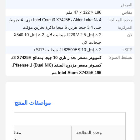
العرض
مقاس
196 × 122 × 47 ملم
وحدة المعالجة
Intel Core i3-X7425E، Alder Lake-N، 4 نوى، 4 خيوط،
المركزية
حتى 3.4 جيجا هرتز، 6 ميجا ذاكرة تخزين مؤقت
لان
2 × إنتل I226-V 2.5 جيجابت لان، 2 × إنتل X540 10
جيجابت لان
SFP+
2 × إنتل JL82599ES 10 جيجابت SFP+
تسليط الضوء:
,
كمبيوتر مصغر بجدار ناري 10 جيجا بمعالج i3 X7425E
,
كمبيوتر مصغر مزدوج المنفذ (Dual NIC) لـ Pfsense
Intel Atom X7425E 196 مم
مواصفات المنتج
وحدة المعالجة
معالج Intel Alder Lake-N
معالج إنتل Twin Lake-N