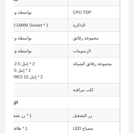
CPU TDP
بواسطة وحدة المعا
الذاكرة
1 * DDR5 SO-DIMM Socket (حتى 48G)
مجموعة رقائق
بواسطة وحدة المعا
الرسومات
بواسطة وحدة المعا
مجموعة رقائق الشبكة
2 * إنتل I226-V 2.5 جيجابيت LAN
2 * إنتل X540 10 جيجابيت LAN
2 * إنتل JL82599ES 10 جيجابيت SFP
كلب مراقبة
الإدخال وا
زر التشغيل
1 * زر تشغيل، 1 * زر إعادة ضبط
مصباح LED
1 * طاقة LED، 1 * HDD LED