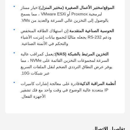
الموقع/مختبر الأعمال الصغيرة (مختبر المنزل):
خيار ممتاز
لبرمجية Proxmox أو VMware ESXi ، مما يسمح
بالوصول إلى التخزين عالي السرعة والعديد من VMs.
الحوسبة الصناعية المتقدمة:
إن استهلاك الطاقة المنخفض
ودعم RS-232 يجعله مثاليًا لتجميع بيانات إنترنت الأشياء
والتحكم في الأتمتة الصناعية.
التخزين المرتبط بالشبكة (NAS):
يعمل كمراقب عالية
السرعة لمجموعات التخزين القائمة على NVMe ، مما
يوفر عرض النطاق الترددي الضخم لنقل الملفات السريع
عبر شبكات 10G.
أنظمة المراقبة الذكية
قادرة على معالجة إشارات كاميرات
IP متعددة عالية الوضوح في وقت واحد مع فك تشفير
الأجهزة الفعال.
تفاصيل الاتصال