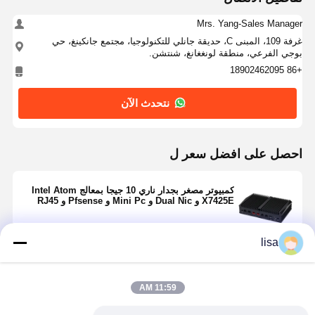
Mrs. Yang-Sales Manager
غرفة 109، المبنى C، حديقة جانلي للتكنولوجيا، مجتمع جانكينغ، حي
بوجي الفرعي، منطقة لونغغانغ، شنتشن.
+86 18902462095
نتحدث الآن
احصل على افضل سعر ل
كمبيوتر مصغر بجدار ناري 10 جيجا بمعالج Intel Atom
X7425E و Dual Nic و Mini Pc و Pfsense و RJ45
Network
lisa
استمر
11:59 AM
المنتجات الموصى بها