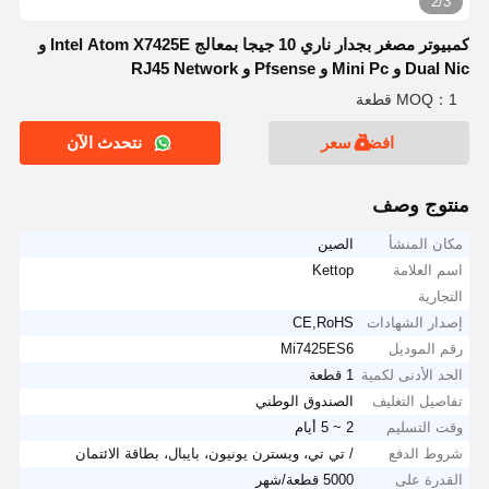
2/3
كمبيوتر مصغر بجدار ناري 10 جيجا بمعالج Intel Atom X7425E و
Dual Nic و Mini Pc و Pfsense و RJ45 Network
MOQ：1 قطعة
افضل سعر
نتحدث الآن
منتوج وصف
مكان المنشأ
الصين
اسم العلامة
Kettop
التجارية
إصدار الشهادات
CE,RoHS
رقم الموديل
Mi7425ES6
الحد الأدنى لكمية
1 قطعة
تفاصيل التغليف
الصندوق الوطني
وقت التسليم
2 ~ 5 أيام
شروط الدفع
/ تي تي، ويسترن يونيون، بايبال، بطاقة الائتمان
القدرة على
5000 قطعة/شهر