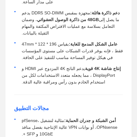
على مدار الساعة.
دعم ذاكرة هائلة:
مجهزة بمقبس DDR5 SO-DIMM يدعم
ما يصل إلى
48GB من ذاكرة الوصول العشوائي
، وضمان
التعامل بسلاسة مع عمليات الافتراض المكثفة والمهام
الثقيلة بالبيانات.
عامل الشكل المدمج للغاية:
بقياس 196 * 122 * 47mm
فقط ، فإنه يوفر قدرات الشبكات على مستوى المؤسسات
في هيكل توفير المساحة مناسب للتنفيذ على الحافة.
إنتاج شاشة 4K قوية
يدعم الناتج 4K المزدوج عبر HDMI و
DisplayPort ، مما يجعله متعدد الاستخدامات لكل من
استخدام الخادم بدون رأس ومراقبة عالية الدقة.
مجالات التطبيق
أمن الشبكة و جدران الحماية:
مثالية لتشغيل pfSense،
OPNsense، أو بوابات VPN عالية الإنتاجية بفضل منافذ
10GbE و SFP +.