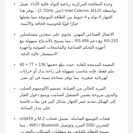
وحدة المعالجة المركزية رباعية النواة عالية الأداء: تعمل
بواسطة Intel Celeron J4125 (حتى 2.7GHz) ، يوفر هذا
الجهاز 4 نواة و 4 خيوط من الطاقة الموثوقة.مما يجعلها
خيارًا قويًا للحوسبة الحافة والأتمتة.
الاتصال الصناعي المهني: يحتوي على منفذين متسلسلين
RS-232 مع دعم RS-485 ، مما يسمح بالاندماج بسهولة مع
أجهزة التحكم الصناعية والماسحات الضوئية وأجهزة
الاستشعار عالية الدقة.
البصمة المدمجة للغاية: حيث يبلغ حجمها 136 × 77 × 40
ملم فقط، فإنه يتناسب بسهولة في راحة يدك أو خزانات
كهربائية صغيرة، مما يوفر مساحة ثمينة في أي نشر.
التبريد الخالي من الصيانة: تصميم الألومنيوم الصلب
والبدون مروحة يضمن التشغيل الصامت ويمنع دخول الغبار
إلى الهيكل،تمديد عمر الجهاز بشكل كبير في بيئات قاسية
على مدار الساعة.
فتحات التوسيع الشاملة: تشمل فتحات M.2 و mSATA
للتخزين SSD المرن وتوصيل WiFi / Bluetooth ، مما
يسمح للنظام بالتكيف مع متطلبات الشبكات والتخزين