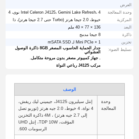
العرض
وحدة المعالجة
Intel Celeron J4125، Gemini Lake Refresh، 4 نوى، 4
المركزية
خيوط، 2.0 جيجا هرتز (Turbo حتى 2.7 جيجا هرتز)، ذا
البعد
136 × 77 × 40 ملم
ذاكرة
8 جيجا مدمج
تخزين
1 × Mini PCIe لـ mSATA SSD
جدار الحماية الحاسوب المصغر 8GB ذاكرة الوصول
تسليط الضوء:
العشوائي
,
,
جهاز كمبيوتر مصغر بدون مروحة متكامل
مركب J4125 رباعي النواة
الوصف
وحدة
إنتل سيليرون J4125، جيميني ليك ريفش،
المعالجة
4 نواة، 4 خيوط، 2.0 جيه هرتز (توربو تصل
إلى 2.7 جيه هرتز) ، 4M ذاكرة التخزين
المؤقت، TDP 10W، إنتل UHD
الرسومات 600.