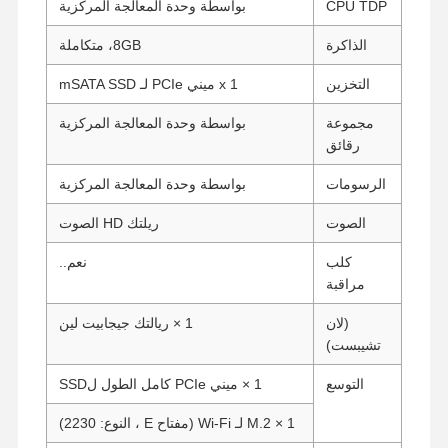
CPU TDP
بواسطة وحدة المعالجة المركزية
الذاكرة
8GB، متكاملة
التخزين
1 x ميني PCIe لـ mSATA SSD
مجموعة
بواسطة وحدة المعالجة المركزية
رقائق
الرسومات
بواسطة وحدة المعالجة المركزية
الصوت
ريلتك HD الصوت
كلب
نعم..
مراقبة
(لان
1 × ريالتك جيجابيت لين
تشيبست)
التوسع
1 × ميني PCIe كامل الطول لSSD
1 × M.2 لـ Wi-Fi (مفتاح E ، النوع: 2230)