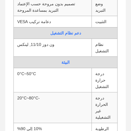
وضع
تصميم بدون مروحة حسب الإعتماد
اللوحة الأم الصناعية
التبريد
التبريد بمساعدة المروحة
اللوحة الأم لحائط الحماية
التثبيت
دعامة تركيب VESA
دعم نظام التشغيل
نظام
ون دوز 11/10, لينكس
التشغيل
البيئة
درجة
0°C~50°C
حرارة
التشغيل
درجة
-20°C~80°C
الحرارة
غير
التشغيلية
الرطوبة
10% إلى 90%