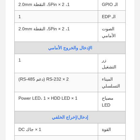
الـ GPIO
1، 2 × 5Pin، النقطة 2.0mm
الـ EDP
1
الصوت
1، 2 × 5Pin، النقطة 2.0mm
الأمامي
الإدخال والخروج الأمامي
زر
1
التشغيل
الميناء
2 × RS-232 (دعم RS-485)
التسلسلي
مصباح
1 × Power LED، 1 × HDD LED
LED
إدخال/إخراج الخلفي
منزل
المنتجات
حول بنا
جولة في
المعمل
القوة
1 × جاك DC