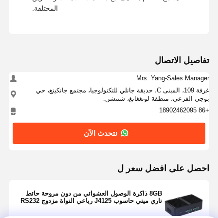
المختلفة.
تفاصيل الاتصال
Mrs. Yang-Sales Manager
غرفة 109، المبنى C، حديقة جانلي للتكنولوجيا، مجتمع جانكينغ، حي
بوجي الفرعي، منطقة لونغغانغ، شنتشن.
+86 18902462095
نتحدث الآن
احصل على افضل سعر ل
8GB ذاكرة الوصول العشوائي من دون مروحة حائط
ناري ميني حاسوب J4125 رباعي النواة مزدوج RS232
485 منفذ