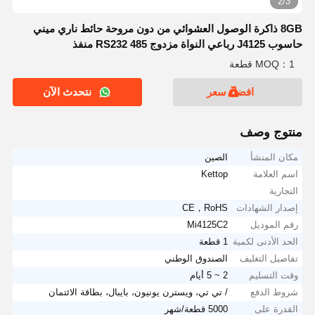
2/3
8GB ذاكرة الوصول العشوائي من دون مروحة حائط ناري ميني
حاسوب J4125 رباعي النواة مزدوج RS232 485 منفذ
MOQ：1 قطعة
افضل سعر
نتحدث الآن
منتوج وصف
مكان المنشأ
الصين
اسم العلامة
Kettop
التجارية
إصدار الشهادات
CE，RoHS
رقم الموديل
Mi4125C2
الحد الأدنى لكمية
1 قطعة
تفاصيل التغليف
الصندوق الوطني
وقت التسليم
2 ~ 5 أيام
شروط الدفع
/ تي تي، ويسترن يونيون، بايبال، بطاقة الائتمان
القدرة على
5000 قطعة/شهر