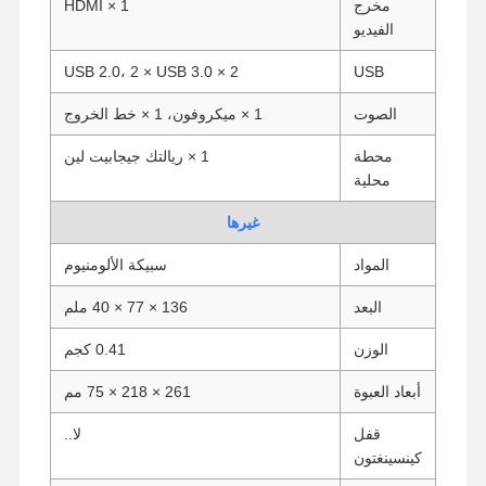
مخرج
1 × HDMI
الفيديو
2 × USB 2.0، 2 × USB 3.0
USB
ضبط الجودة
اتصل بنا
نتحدث الآن
الصوت
1 × ميكروفون، 1 × خط الخروج
جدار الحماية الحاسوب المصغر
محطة
1 × ريالتك جيجابيت لين
محلية
كمبيوتر صناعي صغير
غيرها
1U Rackmount PC
المواد
سبيكة الألومنيوم
جهاز كمبيوتر صغير الحجم POE
البعد
136 × 77 × 40 ملم
جهاز كمبيوتر NAS Mini
الوزن
0.41 كجم
سيلرون ميني بي سي
أبعاد العبوة
261 × 218 × 75 مم
جهاز كمبيوتر صغير
قفل
لا..
كينسينغتون
كمبيوتر مكتبي صغير