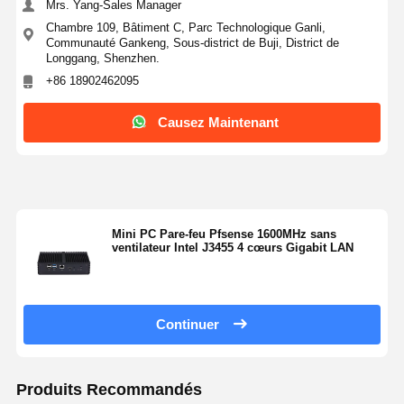
pour les bureaux et les environnements industriels
difficiles.
Coordonnées
Mrs. Yang-Sales Manager
Chambre 109, Bâtiment C, Parc Technologique Ganli,
Communauté Gankeng, Sous-district de Buji, District de
1:58 PM
Longgang, Shenzhen.
+86 18902462095
Good day, what product are you looking for?
Causez Maintenant
Mini PC Pare-feu Pfsense 1600MHz sans