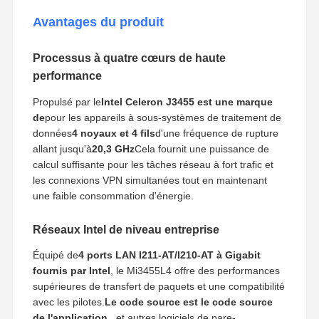
Avantages du produit
Processus à quatre cœurs de haute
performance
Propulsé par le
Intel Celeron J3455 est une marque
de
pour les appareils à sous-systèmes de traitement de
données
4 noyaux et 4 fils
d'une fréquence de rupture
allant jusqu'à
20,3 GHz
Cela fournit une puissance de
calcul suffisante pour les tâches réseau à fort trafic et
les connexions VPN simultanées tout en maintenant
une faible consommation d'énergie.
Réseaux Intel de niveau entreprise
Équipé de
4 ports LAN I211-AT/I210-AT à Gigabit
fournis par Intel
, le Mi3455L4 offre des performances
supérieures de transfert de paquets et une compatibilité
avec les pilotes.
Le code source est le code source
de l'application.
, et autres logiciels de pare-