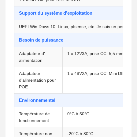
Support du système d'exploitation
Contrôle De
Contact
Causez
UEFI Win Dows 10, Linux, pfsense, etc. Je suis un peu déçu.
La Qualité
Maintenant
Besoin de puissance
Le pare-feu mini PC
Adaptateur d'
1 x 12V3A, prise CC: 5,5 mm/2,5 
Mini PC industriel
alimentation
1U Rackmount PC est utilisé.
Adaptateur
1 x 48V2A, prise CC: Mini DIN (en o
d'alimentation pour
Mini PC POE
POE
Le NAS Mini PC
Environnemental
Le Celeron Mini PC
Température de
0°C à 50°C
fonctionnement
Core Mini PC
Température non
-20°C à 80°C
Mini PC de bureau