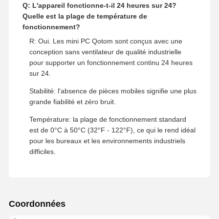
R: Absolument. Nous offrons une impression
professionnelle du logo en sérigraphie sur le châssis
pour vous aider à construire votre propre marque.
C'est une option populaire pour nos distributeurs de
pare-feu et de PC industriels.
3. Fiabilité et environnement d'exploitation
Q: L'appareil fonctionne-t-il 24 heures sur 24?
Quelle est la plage de température de
fonctionnement?
R: Oui. Les mini PC Qotom sont conçus avec une
conception sans ventilateur de qualité industrielle
pour supporter un fonctionnement continu 24 heures
sur 24.
Stabilité: l'absence de pièces mobiles signifie une plus
grande fiabilité et zéro bruit.
Température: la plage de fonctionnement standard
est de 0°C à 50°C (32°F - 122°F), ce qui le rend idéal