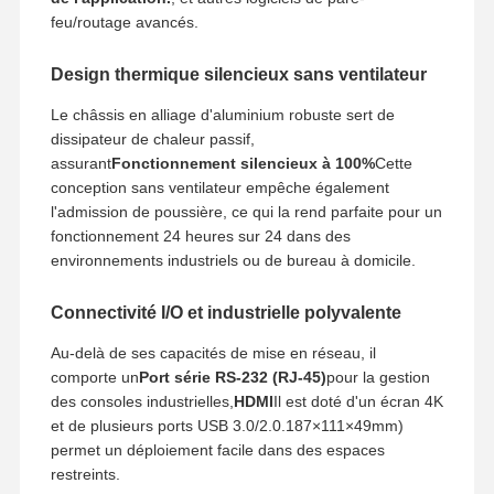
feu/routage avancés.
Design thermique silencieux sans ventilateur
Le châssis en alliage d'aluminium robuste sert de
dissipateur de chaleur passif,
assurant
Fonctionnement silencieux à 100%
Cette
conception sans ventilateur empêche également
l'admission de poussière, ce qui la rend parfaite pour un
fonctionnement 24 heures sur 24 dans des
environnements industriels ou de bureau à domicile.
Connectivité I/O et industrielle polyvalente
Au-delà de ses capacités de mise en réseau, il
comporte un
Port série RS-232 (RJ-45)
pour la gestion
des consoles industrielles,
HDMI
Il est doté d'un écran 4K
et de plusieurs ports USB 3.0/2.0.
187
×
111
×
49
mm
)
permet un déploiement facile dans des espaces
restreints.