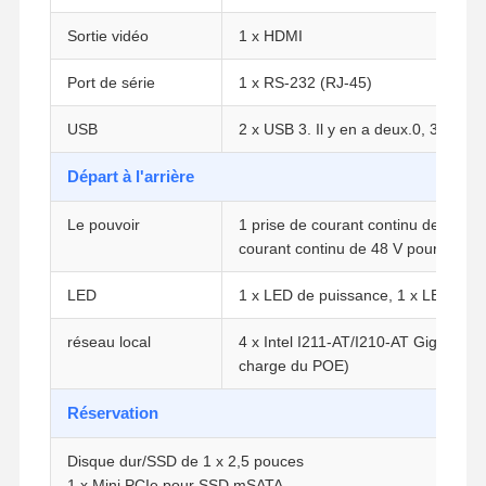
Sortie vidéo
1 x HDMI
Port de série
1 x RS-232 (RJ-45)
USB
2 x USB 3. Il y en a deux.0, 3 x USB
Départ à l'arrière
Le pouvoir
1 prise de courant continu de 12 V, 
courant continu de 48 V pour le PO
LED
1 x LED de puissance, 1 x LED du d
réseau local
4 x Intel I211-AT/I210-AT Gigabit LA
charge du POE)
Réservation
Aperçu
Produits
A Propos De
Visite D'usine
Nous
Disque dur/SSD de 1 x 2,5 pouces
1 x Mini PCIe pour SSD mSATA