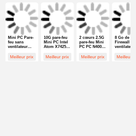
ventilateur Intel J3455 4 cœurs Gigabit LAN
Continuer
Produits Recommandés
Photo
Mini PC Pare-
10G pare-feu
2 cœurs 2.5G
8 Go de R
feu sans
Mini PC Intel
pare-feu Mini
Firewall sa
Video Call
ventilateur
Atom X7425E
PC PC N4000
ventilateur
32G Intel
Dual Nic Mini
5 X 2.5GbE
Mini PC J4
J6412 5x
PC Pfsense
routeur réseau
Quad Core
Meilleur prix
Meilleur prix
Meilleur prix
Meilleur p
Audio Call
2.5GbE LAN 3
RJ45 Réseau
LAN
double por
écrans Pare-
RS232 485
feu 155mm
Aperçu
Au sujet de
Contactez-
Desktop