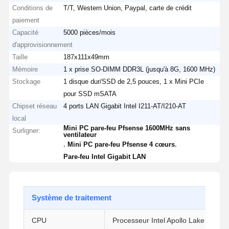
Conditions de
T/T, Western Union, Paypal, carte de crédit
paiement
Capacité
5000 pièces/mois
d'approvisionnement
Taille
187x111x49mm
Mémoire
1 x prise SO-DIMM DDR3L (jusqu'à 8G, 1600 MHz)
Stockage
1 disque dur/SSD de 2,5 pouces, 1 x Mini PCIe
pour SSD mSATA
Chipset réseau
4 ports LAN Gigabit Intel I211-AT/I210-AT
local
Mini PC pare-feu Pfsense 1600MHz sans
Surligner:
ventilateur
,
,
Mini PC pare-feu Pfsense 4 cœurs
Pare-feu Intel Gigabit LAN
Système de traitement
CPU
Processeur Intel Apollo Lake