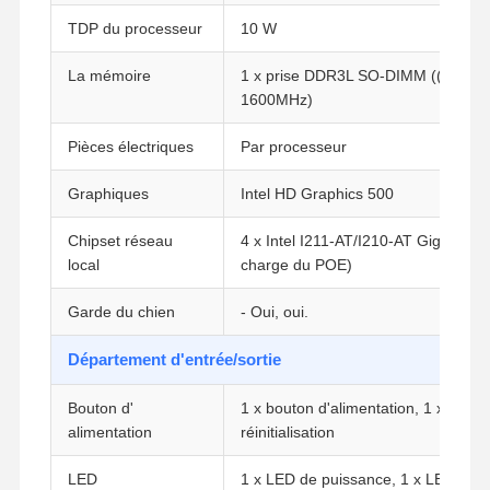
TDP du processeur
10 W
La mémoire
1 x prise DDR3L SO-DIMM ((jusqu'
1600MHz)
Pièces électriques
Par processeur
Graphiques
Intel HD Graphics 500
Chipset réseau
4 x Intel I211-AT/I210-AT Gigabit LA
local
charge du POE)
Garde du chien
- Oui, oui.
Département d'entrée/sortie
Bouton d'
1 x bouton d'alimentation, 1 x bout
alimentation
réinitialisation
LED
1 x LED de puissance, 1 x LED du d