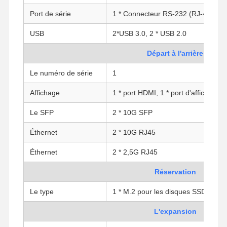
Port de série
1 * Connecteur RS-232 (RJ-45)
USB
2*USB 3.0, 2 * USB 2.0
Départ à l'arrière
Le numéro de série
1
Affichage
1 * port HDMI, 1 * port d'affichage
Le SFP
2 * 10G SFP
Éthernet
2 * 10G RJ45
Éthernet
2 * 2,5G RJ45
Réservation
Le type
1 * M.2 pour les disques SSD (clé M
Aperçu
Produits
A Propos De
Visite D'usine
Nous
L'expansion