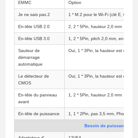
EMMC
Option
Je ne sais pas.2
1 * M.2 pour le Wi-Fi (clé E, type: 2
Contrôle De
Contact
Causez
En-tête USB 2.0
2, 2 * 5Pin, hauteur 2,0 mm
La Qualité
Maintenant
En-tête USB 3.0
1, 2 * 5Pin, pitch 2,0 mm, en option
Le pare-feu mini PC
Sauteur de
Oui, 1 * 3Pin, la hauteur est de 2,
démarrage
Mini PC industriel
automatique
1U Rackmount PC est utilisé.
Le détecteur de
Oui, 1 * 3Pin, la hauteur est de 2,
CMOS
Mini PC POE
En-tête du panneau
1, 2 * 5Pin, hauteur 2,0 mm
Le NAS Mini PC
avant
Le Celeron Mini PC
En-tête de puissance
1, 1 * 2Pin, pas 3,5 mm, Phoenix 2P
Core Mini PC
Besoin de puissance
Mini PC de bureau
Adaptateur d'
12V5A