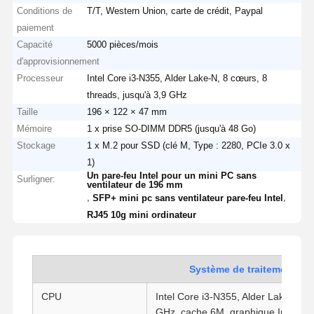
Conditions de
T/T, Western Union, carte de crédit, Paypal
paiement
Capacité
5000 pièces/mois
d'approvisionnement
Processeur
Intel Core i3-N355, Alder Lake-N, 8 cœurs, 8
threads, jusqu'à 3,9 GHz
Taille
196 × 122 × 47 mm
Mémoire
1 x prise SO-DIMM DDR5 (jusqu'à 48 Go)
Stockage
1 x M.2 pour SSD (clé M, Type : 2280, PCIe 3.0 x
1)
Un pare-feu Intel pour un mini PC sans
Surligner:
ventilateur de 196 mm
,
,
SFP+ mini pc sans ventilateur pare-feu Intel
RJ45 10g mini ordinateur
Système de traitement
CPU
Intel Core i3-N355, Alder Lake-N, 8 
GHz, cache 6M, graphique Intel UH