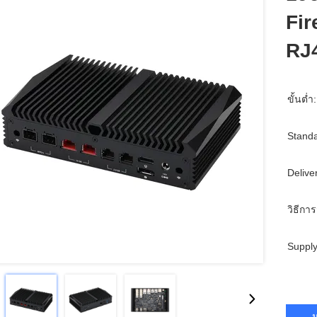
Fir
RJ4
ขั้นต่ำ:
Standa
Delive
วิธีการ
Supply
ห