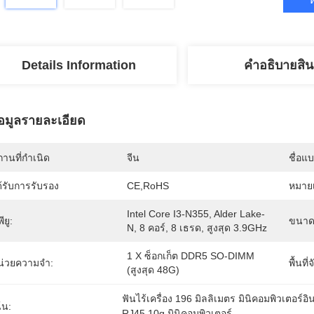
Details Information
คําอธิบายสิน
้อมูลรายละเอียด
านที่กำเนิด
จีน
ชื่อแ
้รับการรับรอง
CE,RoHS
หมายเ
Intel Core I3-N355, Alder Lake-
พียู:
ขนาด
N, 8 คอร์, 8 เธรด, สูงสุด 3.9GHz
1 X ซ็อกเก็ต DDR5 SO-DIMM 
น่วยความจำ:
พื้นที่
(สูงสุด 48G)
ฟันไร้เครื่อง 196 มิลลิเมตร มินิคอมพิวเตอร์
้น:
RJ45 10g มินิคอมพิวเตอร์