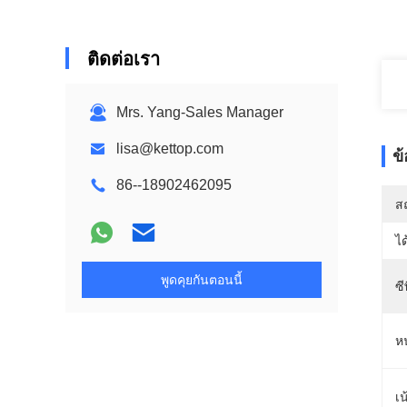
ติดต่อเรา
Mrs. Yang-Sales Manager
lisa@kettop.com
ข
86--18902462095
สถ
ได
พูดคุยกันตอนนี้
ซี
ห
เน