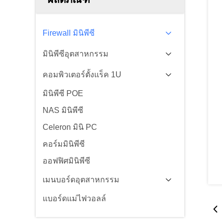
Firewall มินิพีซี
มินิพีซีอุตสาหกรรม
คอมพิวเตอร์ตั้งแร็ค 1U
มินิพีซี POE
NAS มินิพีซี
Celeron มินิ PC
คอร์มมินิพีซี
ออฟฟิศมินิพีซี
เมนบอร์ดอุตสาหกรรม
แบอร์ดแม่ไฟวอลล์